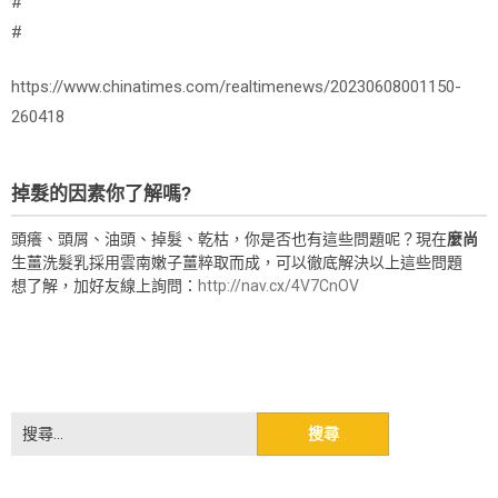
#
#
https://www.chinatimes.com/realtimenews/20230608001150-
260418
掉髮的因素你了解嗎?
頭癢、頭屑、油頭、掉髮、乾枯，你是否也有這些問題呢？現在
麼尚
生薑洗髮乳採用雲南嫩子薑粹取而成，可以徹底解決以上這些問題
想了解，加好友線上詢問：
http://nav.cx/4V7CnOV
搜
尋
關
鍵