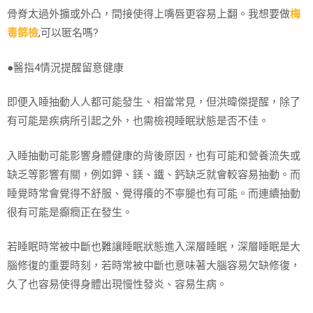
骨脊太過外擴或外凸，間接使得上嘴唇更容易上翻。我想要做
梅
毒篩檢
,可以匿名嗎?
●醫指4情況提醒留意健康
即便入睡抽動人人都可能發生、相當常見，但洪暐傑提醒，除了
有可能是疾病所引起之外，也需檢視睡眠狀態是否不佳。
入睡抽動可能影響身體健康的背後原因，也有可能和營養流失或
缺乏等影響有關，例如鉀、鎂、鐵、鈣缺乏就會較容易抽動。而
睡覺時常會覺得不舒服、覺得癢的不寧腿也有可能。而連續抽動
很有可能是癲癇正在發生。
若睡眠時常被中斷也難讓睡眠狀態進入深層睡眠，深層睡眠是大
腦修復的重要時刻，若時常被中斷也意味著大腦容易欠缺修復，
久了也容易使得身體出現慢性發炎、容易生病。