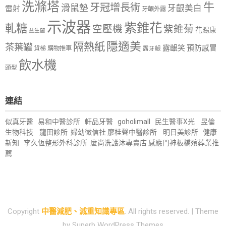
洗滌塔
牛
牙冠增長術
滑鼠墊
牙齦美白
雷射
牙齦外露
示波器
紫錐花
軋糖
空壓機
紫錐菊
花賜康
益生菌
隱適美
隔熱紙
茶葉罐
露齦笑
預防感冒
購物推車
貨梯
露牙齦
飲水機
頭型
連結
似真牙醫
易和中醫診所
軒品牙醫
goholimall
民生醫事X光
昱倫
生物科技
龍田診所
婦幼徵信社
廖桂聲中醫診所
明日美診所
健康
新知
李久恆整形外科診所
麼尚洗護沐專賣店
感應門神
板橋殯葬業推
薦
Copyright
中醫減肥、減重知識專區
. All rights reserved.
| Theme
by
Superb WordPress Themes