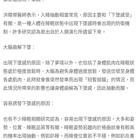
洪暐傑醫師表示，入睡抽動相當常見，原因主要和「下墜感受」
有關，是一種人體在睡眠狀態中出現下墜感時會出現的防衛機
制，許多研究認為是出自於人類演化所遺留下來。
大腦曲解下墜：
出現下墜感的原因，除了夢境以外，也包括了身體肌肉在睡眠狀
態處於極度放鬆時，大腦為避免身體過度放鬆，發送信號至身體
各處肌肉，此時就會像突然發車而出現「短暫拋錨」的情況，而
此情況所帶來的影響也讓身體曲解為下墜感，因此抽動而醒。
容易誘發下墜感的原因：
也有不少睡眠相關研究認為，容易出現下墜感的原因，大多和姿
勢、位置、睡眠品質等有關。睡眠姿勢若趨向於捲曲狀會有較高
的機率出現抽動，例如趴睡。而睡覺位置若不平穩，例如趴在書