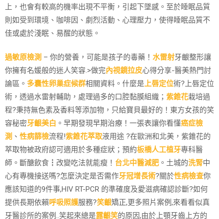
上，也會有較高的機率出現不平衡，引起下墜感。至於睡眠品質
則如受到環境、咖啡因、劇烈活動、心理壓力，使得睡眠品質不
佳或處於淺眠、易醒的狀態。
過敏原檢測
– 你的營養，可能是孩子的毒藥！
水雷射
牙齦整形讓
你擁有名媛般的迷人笑容.>做完
內視鏡拉皮
心得分享-醫美熱門討
論區。
多囊性卵巢症候群
相關資料。什麼是
上唇定位
術?上唇定位
術，透過水雷射輔助，處理過多的口腔黏膜組織；
紫錐花
栽培過
程?秉持無色素及香料等添加物，只給寶貝最好的！東方女孩的笑
容秘密
牙齦美白
。早期發現早期治療！一張表讓你看懂
癌症檢
測
、
性病篩檢
流程!
紫錐花萃取
液用途 ?在歐洲和北美，紫錐花的
萃取物被政府認可適用於多種症狀；預約
板橋人工植牙
專科醫
師。斷醣飲食┇改變吃法就能瘦！
台北中醫減肥
。土城的
洗腎
中
心有專機接送嗎?怎麼決定是否需作
牙冠增長術
?關於
性病檢查
你
應該知道的9件事,HIV RT-PCR 的準確度及愛滋病確認診斷?如何
提供長期依賴
呼吸照護
服務?
笑齦
矯正,更多照片案例,來看看似真
牙醫診所的案例..笑起來總是
露齦笑
的原因,由於上顎牙齒上方的