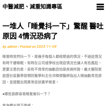
中醫減肥、減重知識專區
Skip
一堆人「睡覺抖一下」驚醒 醫吐
to
原因 4情況恐病了
content
by
admin
|
Posted on
2023-11-09
睡覺時突然抖一下，是幾乎每個人都經歷過的情況，不過這情況
有時干擾睡眠，有時在公司或學校出現這情況也讓人有些尷尬，
更要注意的是，若有不尋常的抽動恐怕是疾病所致。義大醫院家
庭暨社區醫學部預防醫學科主任洪暐傑醫師指出入睡抽動常見原
因，並提醒出現異常症狀盡早檢查。
●哪些族群容易睡覺會抖一下？
當身體出現下墜感：