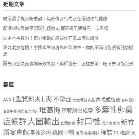
近期文章
字:
睡前滑手機又吃重鹹？無形傷腎行為正在侵蝕你的健康
爬樓梯喘與躺平悶喘別輕忽 心臟衰竭早期警訊一次看懂
划水不再費力！核心肌群訓練讓你在浪上持久爆發
藥丸混放危機！摩擦產生粉屑與細菌滋生，你的藥箱可能藏著健康隱
患
陽光和空氣竟會讓藥效蒸發？藥師警告：這樣放藥，吃下去可能沒效
標籤
L夾
L型資料夾
不孕症
內視鏡拉皮
AVX
兒童保健食品
台中假牙
多囊性卵巢
堆高機
塑膠射出成型
台北中醫減肥
台北植牙
大圖輸出
封口機
症候群
新竹
宜蘭民宿
提升免疫力
婚宴會館
桶裝水
桃園中醫
早洩治療
橡膠
水
桃園機場接送