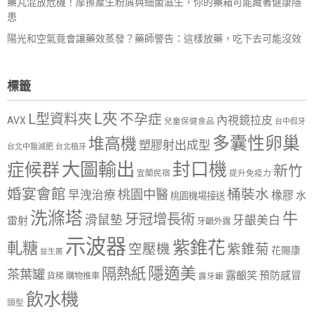
藥丸混放危機！摩擦產生粉屑與細菌滋生，你的藥箱可能藏著健康隱
患
陽光和空氣竟會讓藥效蒸發？藥師警告：這樣放藥，吃下去可能沒效
標籤
L夾
L型資料夾
不孕症
內視鏡拉皮
AVX
兒童保健食品
台中假牙
多囊性卵巢
堆高機
塑膠射出成型
台北中醫減肥
台北植牙
大圖輸出
封口機
症候群
新竹
宜蘭民宿
提升免疫力
婚宴會館
桶裝水
桃園中醫
早洩治療
橡膠
水
桃園機場接送
洗滌塔
牛
牙冠增長術
滑鼠墊
牙齦美白
雷射
牙齦外露
示波器
紫錐花
軋糖
空壓機
紫錐菊
花賜康
益生菌
隱適美
隔熱紙
茶葉罐
露齦笑
預防感冒
購物推車
貨梯
露牙齦
飲水機
頭型