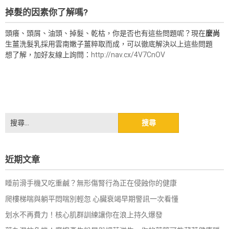
掉髮的因素你了解嗎?
頭癢、頭屑、油頭、掉髮、乾枯，你是否也有這些問題呢？現在
麼尚
生薑洗髮乳採用雲南嫩子薑粹取而成，可以徹底解決以上這些問題
想了解，加好友線上詢問：
http://nav.cx/4V7CnOV
搜
尋
關
鍵
近期文章
字:
睡前滑手機又吃重鹹？無形傷腎行為正在侵蝕你的健康
爬樓梯喘與躺平悶喘別輕忽 心臟衰竭早期警訊一次看懂
划水不再費力！核心肌群訓練讓你在浪上持久爆發