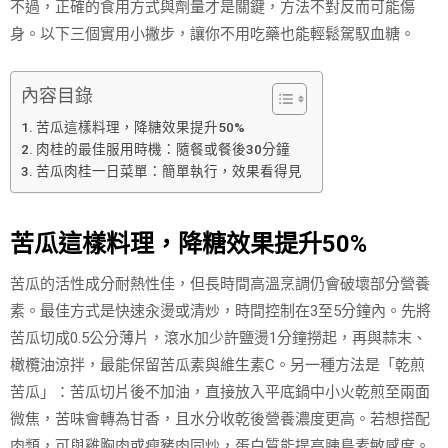
不過，正確的食用方式與劑量才是關鍵，方法不對反而可能傷
身。以下三個實用小撇步，讓你不用吃藥也能輕鬆駕馭血糖。
內容目錄
苦瓜這樣料理，降糖效果提升50%
肉桂的最佳服用時機：隨餐或餐後30分鐘
苦瓜肉桂一日菜單：簡單執行，效果看得見
苦瓜這樣料理，降糖效果提升50%
苦瓜的活性成分耐熱性佳，但長時間高溫烹調仍會破壞部分營養
素。最佳方式是快速汆燙或清炒，時間控制在3至5分鐘內。先將
苦瓜切成0.5公分薄片，滾水加少許鹽燙1分鐘撈起，再與蒜末、
橄欖油涼拌，最能保留苦瓜素與維生素C。另一種方法是「乾煎
苦瓜」：苦瓜切片後不加油，直接放入平底鍋中小火乾煎至兩面
微焦，苦味會轉為甘香，且水分收乾後營養濃度更高。若想搭配
肉類，可與雞胸肉或瘦豬肉同炒，蛋白質能提高胰島素敏感度。