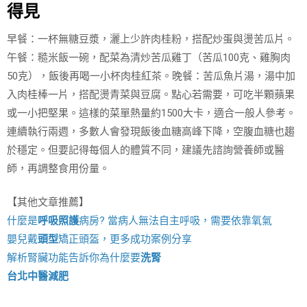
得見
早餐：一杯無糖豆漿，灑上少許肉桂粉，搭配炒蛋與燙苦瓜片。
午餐：糙米飯一碗，配菜為清炒苦瓜雞丁（苦瓜100克、雞胸肉
50克），飯後再喝一小杯肉桂紅茶。晚餐：苦瓜魚片湯，湯中加
入肉桂棒一片，搭配燙青菜與豆腐。點心若需要，可吃半顆蘋果
或一小把堅果。這樣的菜單熱量約1500大卡，適合一般人參考。
連續執行兩週，多數人會發現飯後血糖高峰下降，空腹血糖也趨
於穩定。但要記得每個人的體質不同，建議先諮詢營養師或醫
師，再調整食用份量。
【其他文章推薦】
什麼是
呼吸照護
病房? 當病人無法自主呼吸，需要依靠氧氣
嬰兒戴
頭型
矯正頭盔，更多成功案例分享
解析腎臟功能告訴你為什麼要
洗腎
台北中醫減肥