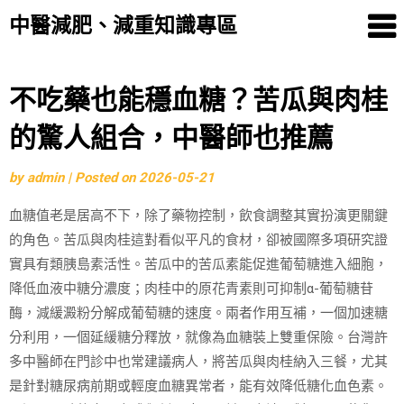
中醫減肥、減重知識專區
Skip
不吃藥也能穩血糖？苦瓜與肉桂
to
的驚人組合，中醫師也推薦
content
by
admin
|
Posted on
2026-05-21
血糖值老是居高不下，除了藥物控制，飲食調整其實扮演更關鍵
的角色。苦瓜與肉桂這對看似平凡的食材，卻被國際多項研究證
實具有類胰島素活性。苦瓜中的苦瓜素能促進葡萄糖進入細胞，
降低血液中糖分濃度；肉桂中的原花青素則可抑制α-葡萄糖苷
酶，減緩澱粉分解成葡萄糖的速度。兩者作用互補，一個加速糖
分利用，一個延緩糖分釋放，就像為血糖裝上雙重保險。台灣許
多中醫師在門診中也常建議病人，將苦瓜與肉桂納入三餐，尤其
是針對糖尿病前期或輕度血糖異常者，能有效降低糖化血色素。