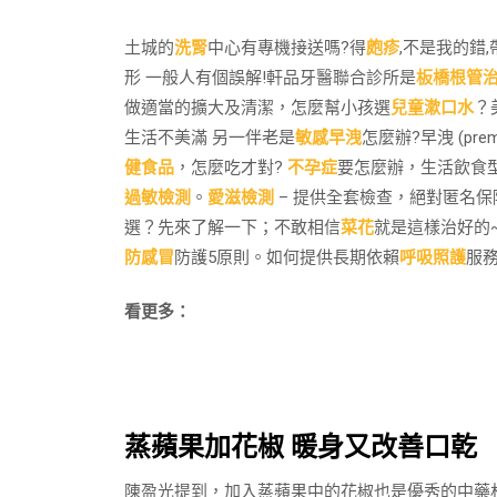
土城的
洗腎
中心有專機接送嗎?得
皰疹
,不是我的錯
形 一般人有個誤解!軒品牙醫聯合診所是
板橋根管
做適當的擴大及清潔，怎麼幫小孩選
兒童漱口水
？
生活不美滿 另一伴老是
敏感早洩
怎麼辦?早洩 (prem
健食品
，怎麼吃才對?
不孕症
要怎麼辦，生活飲食
過敏檢測
。
愛滋檢測
– 提供全套檢查，絕對匿名
選？先來了解一下；不敢相信
菜花
就是這樣治好的
防感冒
防護5原則。如何提供長期依賴
呼吸照護
服務
看更多：
蒸蘋果加花椒 暖身又改善口乾
陳盈光提到，加入蒸蘋果中的花椒也是優秀的中藥