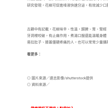
研究發現，花椒可促進唾液快速分泌，有效減少口
古籍中有記載，花椒味辛、性溫，歸脾、胃、腎經
牙洞裡咬破，有止痛作用，煮湯口服還能溫暖身體
易拉肚子、膝蓋僵硬疼痛的人，也可以常常少量攝
看更多：
◎ 圖片來源／達志影像
/shutterstock
提供
◎ 資料來源／