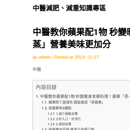
中醫減肥、減重知識專區
Skip
中醫教你蘋果配1物 秒
to
蒸」營養美味更加分
content
by
admin
|
Posted on
2023-12-27
中醫
內容目錄
中醫教你蘋果配1物 秒變暖身食療料理！蘋果「蒸
蘋果除了直接吃 還能做成「蒸蘋果」
蒸蘋果有3優點
1.減少過敏反應
2.好入口、好消化
3.增加效果
蒸蘋果加花椒 暖身又改善口乾