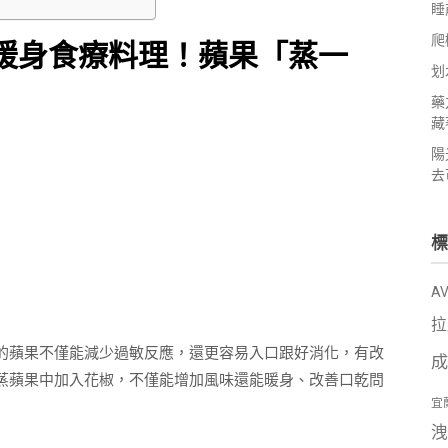
睡
爬
變暖身食療料理！蘋果「蒸一
划
藥
藏
陽
去
標
A
拉
的蘋果不僅能減少過敏反應，還更容易入口跟好消化，有改
成
蒸蘋果中加入花椒，不僅能增加風味還能暖身、改善口乾問
宜
洩