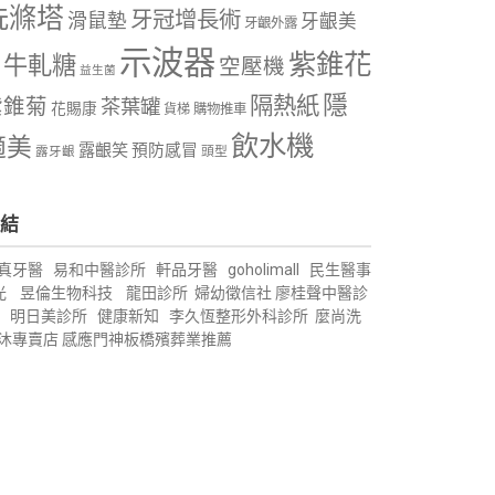
洗滌塔
牙冠增長術
滑鼠墊
牙齦美
牙齦外露
示波器
紫錐花
牛軋糖
空壓機
益生菌
隱
隔熱紙
紫錐菊
茶葉罐
花賜康
購物推車
貨梯
飲水機
適美
露齦笑
預防感冒
露牙齦
頭型
結
真牙醫
易和中醫診所
軒品牙醫
goholimall
民生醫事
光
昱倫生物科技
龍田診所
婦幼徵信社
廖桂聲中醫診
明日美診所
健康新知
李久恆整形外科診所
麼尚洗
沐專賣店
感應門神
板橋殯葬業推薦