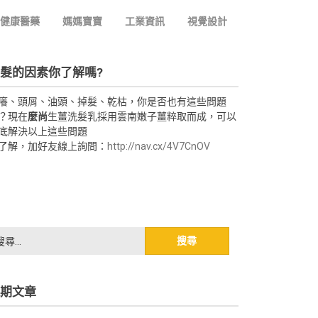
健康醫藥
媽媽寶寶
工業資訊
視覺設計
髮的因素你了解嗎?
癢、頭屑、油頭、掉髮、乾枯，你是否也有這些問題
？現在
麼尚
生薑洗髮乳採用雲南嫩子薑粹取而成，可以
底解決以上這些問題
了解，加好友線上詢問：
http://nav.cx/4V7CnOV
期文章