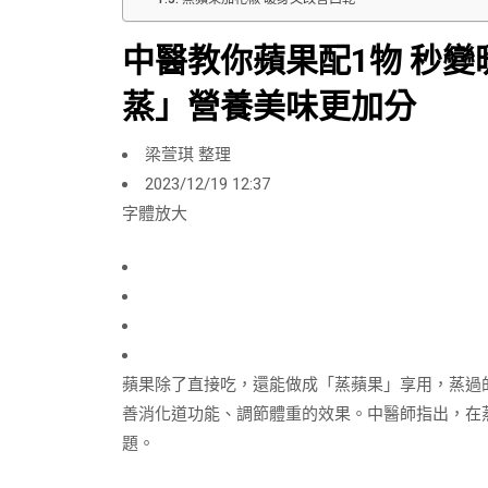
中醫教你蘋果配1物 秒
蒸」營養美味更加分
梁萱琪 整理
2023/12/19 12:37
字體放大
蘋果除了直接吃，還能做成「蒸蘋果」享用，蒸過
善消化道功能、調節體重的效果。中醫師指出，在
題。