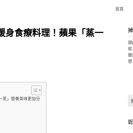
首頁
掉
變暖身食療料理！蘋果「蒸一
頭
呢
徹
想
搜
一蒸」營養美味更加分
尋
關
鍵
近
字: