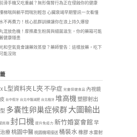
前滑手機又吃重鹹？無形傷腎行為正在侵蝕你的健康
樓梯喘與躺平悶喘別輕忽 心臟衰竭早期警訊一次看懂
水不再費力！核心肌群訓練讓你在浪上持久爆發
丸混放危機！摩擦產生粉屑與細菌滋生，你的藥箱可能
著健康隱患
光和空氣竟會讓藥效蒸發？藥師警告：這樣放藥，吃下
可能沒效
籤
L夾
L型資料夾
不孕症
內視鏡
VX
兒童保健食品
堆高機
塑膠射出
皮
台中假牙
台北中醫減肥
台北植牙
大圖輸出
多囊性卵巢症候群
型
封口機
新竹婚宴會館
早
蘭民宿
提升免疫力
桶裝水
桃園中醫
治療
橡膠
水雷射
桃園機場接送