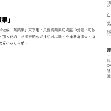
白
蘋果」
以做成「蒸蘋果」來享用，只要將蘋果切塊蒸
10
分鐘，可依
，加入花椒，蒸出來的蘋果汁也可以喝，不僅味道清香，還
很受小朋友喜愛。
連
似
X
所
護