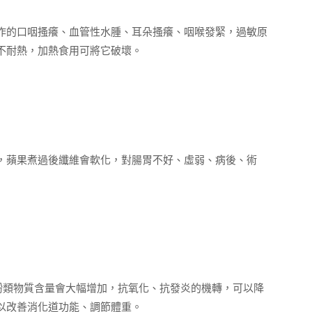
作的口咽搔癢、血管性水腫、耳朵搔癢、咽喉發緊，過敏原
不耐熱，加熱食用可將它破壞。
，蘋果煮過後纖維會軟化，對腸胃不好、虛弱、病後、術
酚類物質含量會大幅增加，抗氧化、抗發炎的機轉，可以降
以改善消化道功能、調節體重。