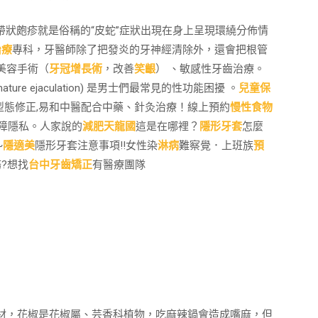
,帶狀皰疹就是俗稱的“皮蛇”症狀出現在身上呈現環繞分佈情
治療
專科，牙醫師除了把發炎的牙神經清除外，還會把根管
美容手術（
牙冠增長術
，改善
笑齦
） 、敏感性牙齒治療。
ature ejaculation) 是男士們最常見的性功能困擾 。
兒童保
型態修正,易和中醫配合中藥、針灸治療！線上預約
慢性食物
保障隱私。人家說的
減肥天龍國
這是在哪裡？
隱形牙套
怎麼
~
隱適美
隱形牙套注意事項!!女性染
淋病
難察覺．上班族
預
?想找
台中牙齒矯正
有醫療團隊
材，花椒是花椒屬、芸香科植物，吃麻辣鍋會造成嘴麻，但