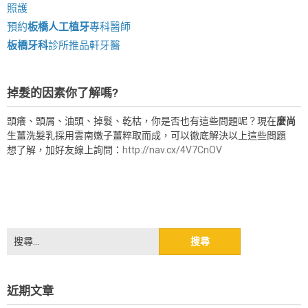
照護
預約
板橋人工植牙
專科醫師
板橋牙科
診所推品軒牙醫
掉髮的因素你了解嗎?
頭癢、頭屑、油頭、掉髮、乾枯，你是否也有這些問題呢？現在
麼尚
生薑洗髮乳採用雲南嫩子薑粹取而成，可以徹底解決以上這些問題
想了解，加好友線上詢問：
http://nav.cx/4V7CnOV
搜
尋
關
鍵
近期文章
字: