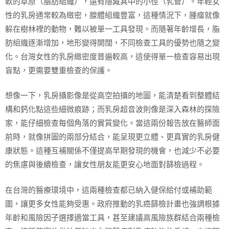
軟的草原（脂肪組織），還有隱藏其中的小徑（乳管）。年輕女
性的乳房通常較為緻密，腺體組織豐富，這種情況下，腫瘤就像
躲在樹林裡的動物，難以被單一工具發現。而隨著年齡增長，脂
肪組織逐漸增加，地形變得開闊，不同檢查工具的優勢也隨之變
化。台灣女性的乳房緻密度普遍較高，這使得單一檢查容易出現
盲點，更需要雙重檢查的保護。
想像一下，乳房攝影像是從高空拍攝的地圖，能清楚看到整體結
構和鈣化點這些細微痕跡；而乳房超音波則像是深入森林的探險
家，能仔細檢查每個角落的實質變化。當這兩份報告放在醫師面
前時，就像拼圖的兩部分結合，能呈現更立體、更真實的乳房健
康狀態。這種互補關係不僅提高早期發現的機會，也減少不必要
的焦慮與後續檢查，讓女性朋友能更安心地面對篩檢過程。
在台灣的醫療環境中，這兩種檢查都已納入健保給付或補助範
圍，讓更多女性能夠受惠。政府推動的乳癌篩檢計畫也強調根據
年齡和風險因子選擇適當工具，甚至建議高風險族群結合兩種檢