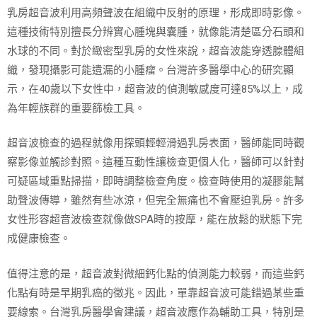
乳房超音波利用高頻聲波在組織中反射的原理，形成即時影像。
這種技術特別擅長分辨實心腫塊與囊腫，就像能清楚區分石頭和
水球的不同。對於緻密型乳房的女性來說，超音波能穿透腺體組
織，發現攝影可能遺漏的小腫瘤。台灣許多醫學中心的研究顯
示，在40歲以下女性中，超音波的偵測敏感度可達85%以上，成
為年輕族群的重要篩檢工具。
超音波檢查的過程就像用探頭輕輕滑過乳房表面，醫師能同時觀
察影像並觸診對照。這種互動性讓檢查更個人化，醫師可以針對
可疑區域重點掃描，即時調整檢查角度。檢查時使用的凝膠能幫
助聲波傳導，雖然有些冰涼，但完全無痛也不會壓迫乳房。許多
女性形容超音波檢查就像做SPA時的按摩，能在放鬆的狀態下完
成健康檢查。
值得注意的是，超音波對微細鈣化點的偵測能力較弱，而這些鈣
化點有時是早期乳癌的徵兆。因此，單靠超音波可能錯過某些重
要線索。台灣乳房醫學會建議，超音波應作為輔助工具，特別是