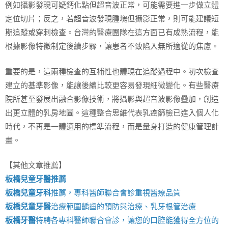
例如攝影發現可疑鈣化點但超音波正常，可能需要進一步做立體
定位切片；反之，若超音波發現腫塊但攝影正常，則可能建議短
期追蹤或穿刺檢查。台灣的醫療團隊在這方面已有成熟流程，能
根據影像特徵制定後續步驟，讓患者不致陷入無所適從的焦慮。
重要的是，這兩種檢查的互補性也體現在追蹤過程中。初次檢查
建立的基準影像，能讓後續比較更容易發現細微變化。有些醫療
院所甚至發展出融合影像技術，將攝影與超音波影像疊加，創造
出更立體的乳房地圖。這種整合思維代表乳癌篩檢已進入個人化
時代，不再是一體適用的標準流程，而是量身打造的健康管理計
畫。
【其他文章推薦】
板橋兒童牙醫推薦
板橋兒童牙科
推薦，專科醫師聯合會診重視醫療品質
板橋兒童牙醫
治療範圍齲齒的預防與治療、乳牙根管治療
板橋牙醫
特聘各專科醫師聯合會診，讓您的口腔能獲得全方位的