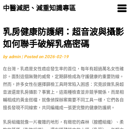
中醫減肥、減重知識專區
Skip
乳房健康防護網：超音波與攝影
to
如何聯手破解乳癌密碼
content
by
admin
|
Posted on
2026-02-19
在台灣，乳癌是女性癌症發生率的首位，每年有超過萬名女性確
診。面對這個無聲的威脅，定期篩檢成為守護健康的重要防線。
然而，許多女性在選擇篩檢工具時常陷入困惑：究竟該做乳房超
音波還是乳房攝影？事實上，這兩種檢查並非競爭關係，而是相
輔相成的黃金搭檔，就像偵探辦案需要不同工具一樣，它們各自
擅長發現不同線索，共同編織成一張更完整的健康防護網。
乳房組織就像一片複雜的地形，有緻密的森林（腺體組織）、柔