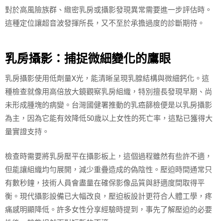
對於高風險族群、緻密乳房或攝影發現異常需要進一步評估時。
這種定位讓超音波發揮所長，又不至於承擔過度的診斷期待。
乳房攝影：捕捉微細變化的鷹眼
乳房攝影使用低劑量X光，能清晰呈現乳腺結構與微細鈣化。這
種檢查就像用高倍放大鏡觀察乳房組織，特別擅長發現早期、尚
未形成腫塊的病變。台灣國健署推動的乳癌篩檢便是以乳房攝影
為主，因為它能有效降低50歲以上女性的死亡率，這點已獲得大
量實證支持。
檢查時需要將乳房壓平在攝影板上，這個過程雖然有些許不適，
但能讓組織均勻展開，減少重疊造成的偽陰性。壓迫時間通常只
有數秒鐘，技術人員會盡量在確保影像品質與舒適度間取得平
衡。現代攝影設備已大幅改良，壓迫板設計更符合人體工學，疼
痛感明顯降低。許多女性分享經驗時提到，事先了解壓迫的必要