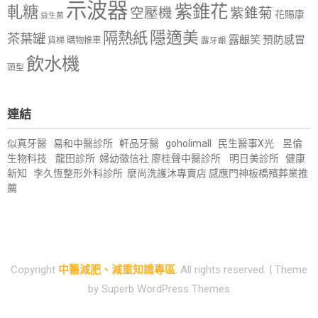
示波器
紫錐花
軋糖
空壓機
紫錐菊
花賜康
益生菌
隱適美
隔熱紙
茶葉罐
露齦笑
預防感冒
購物推車
貨梯
露牙齦
飲水機
頭型
連結
似真牙醫
易和中醫診所
軒品牙醫
goholimall
民生醫事X光
昱倫
生物科技
龍田診所
婦幼徵信社
廖桂聲中醫診所
明日美診所
健康
新知
李久恆整形外科診所
麼尚洗護沐專賣店
感應門神
板橋殯葬業推
薦
Copyright
中醫減肥、減重知識專區
. All rights reserved.
| Theme
by
Superb WordPress Themes