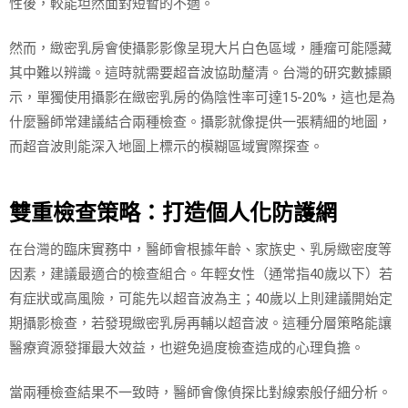
性後，較能坦然面對短暫的不適。
然而，緻密乳房會使攝影影像呈現大片白色區域，腫瘤可能隱藏
其中難以辨識。這時就需要超音波協助釐清。台灣的研究數據顯
示，單獨使用攝影在緻密乳房的偽陰性率可達15-20%，這也是為
什麼醫師常建議結合兩種檢查。攝影就像提供一張精細的地圖，
而超音波則能深入地圖上標示的模糊區域實際探查。
雙重檢查策略：打造個人化防護網
在台灣的臨床實務中，醫師會根據年齡、家族史、乳房緻密度等
因素，建議最適合的檢查組合。年輕女性（通常指40歲以下）若
有症狀或高風險，可能先以超音波為主；40歲以上則建議開始定
期攝影檢查，若發現緻密乳房再輔以超音波。這種分層策略能讓
醫療資源發揮最大效益，也避免過度檢查造成的心理負擔。
當兩種檢查結果不一致時，醫師會像偵探比對線索般仔細分析。