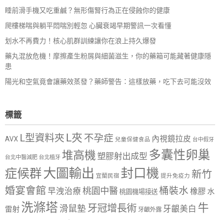
睡前滑手機又吃重鹹？無形傷腎行為正在侵蝕你的健康
爬樓梯喘與躺平悶喘別輕忽 心臟衰竭早期警訊一次看懂
划水不再費力！核心肌群訓練讓你在浪上持久爆發
藥丸混放危機！摩擦產生粉屑與細菌滋生，你的藥箱可能藏著健康隱
患
陽光和空氣竟會讓藥效蒸發？藥師警告：這樣放藥，吃下去可能沒效
標籤
L夾
L型資料夾
不孕症
內視鏡拉皮
AVX
兒童保健食品
台中假牙
多囊性卵巢
堆高機
塑膠射出成型
台北中醫減肥
台北植牙
大圖輸出
封口機
症候群
新竹
宜蘭民宿
提升免疫力
婚宴會館
桶裝水
桃園中醫
早洩治療
橡膠
水
桃園機場接送
洗滌塔
牛
牙冠增長術
滑鼠墊
牙齦美白
雷射
牙齦外露