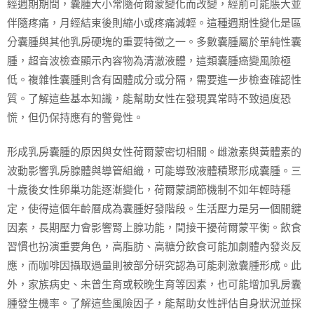
經週期期間，囊腫大小常隨荷爾蒙變化而改變，經前可能脹大並
伴隨疼痛，月經結束後則縮小或疼痛減輕。這種週期性變化是區
分囊腫與其他乳房硬塊的重要特徵之一。多數囊腫屬於單純性囊
腫，超音波檢查顯示內容物為清澈液體，這類囊腫癌變風險極
低。複雜性囊腫則含有固體成分或分隔，需要進一步檢查確認性
質。了解這些基本知識，能幫助女性在發現異常時不致過度恐
慌，但仍保持應有的警覺性。
形成乳房囊腫的原因與女性荷爾蒙密切相關。雌激素與黃體素的
波動影響乳房腺體與導管組織，可能導致液體積聚形成囊腫。三
十歲後女性卵巢功能逐漸變化，荷爾蒙調節機制不如年輕時穩
定，使得這個年齡層成為囊腫好發階段。生活壓力是另一個關鍵
因素，長期壓力會影響腎上腺功能，間接干擾荷爾蒙平衡。飲食
習慣也扮演重要角色，高脂肪、高糖分飲食可能加劇體內發炎反
應，而咖啡因攝取過量則被部分研究認為可能刺激囊腫形成。此
外，家族病史、未曾生育或較晚生育等因素，也可能增加乳房囊
腫發生機率。了解這些風險因子，能幫助女性評估自身狀況並採