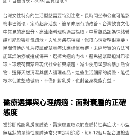
節，目標每晚7-8小時品質睡眠。
台灣女性特有的生活型態需要特別注意。長時間坐辦公室可能影
響淋巴循環，定時起身活動、簡單伸展有助改善。台灣飲食文化
中常見的高鹽分、高油脂料理應適量攝取。中醫觀點認為情緒鬱
結可能影響肝氣疏泄，與乳房疾病相關，保持心情舒暢很重要。
民間流傳的乳房按摩或草藥療法應謹慎看待，未經證實的方法可
能延誤治療或造成傷害。選擇合適的內衣，避免過緊壓迫淋巴循
環。環境荷爾蒙是現代社會新興議題，減少使用塑膠容器加熱食
物，選擇天然清潔與個人護理產品。這些生活細節的調整，能從
根本促進整體健康，不僅針對乳房，也對全身機能有益。
醫療選擇與心理調適：面對囊腫的正確
態度
當診斷確認乳房囊腫後，醫療處置取決於囊腫特性與症狀。小型
無症狀的單純性囊腫通常只需定期追蹤，每6-12個月超音波檢查