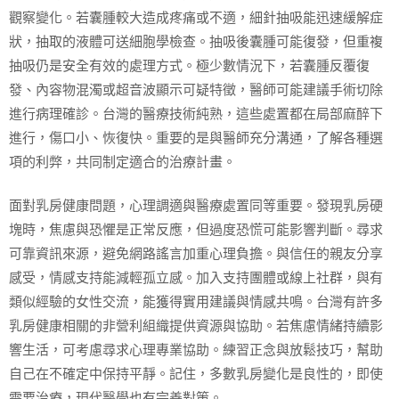
觀察變化。若囊腫較大造成疼痛或不適，細針抽吸能迅速緩解症
狀，抽取的液體可送細胞學檢查。抽吸後囊腫可能復發，但重複
抽吸仍是安全有效的處理方式。極少數情況下，若囊腫反覆復
發、內容物混濁或超音波顯示可疑特徵，醫師可能建議手術切除
進行病理確診。台灣的醫療技術純熟，這些處置都在局部麻醉下
進行，傷口小、恢復快。重要的是與醫師充分溝通，了解各種選
項的利弊，共同制定適合的治療計畫。
面對乳房健康問題，心理調適與醫療處置同等重要。發現乳房硬
塊時，焦慮與恐懼是正常反應，但過度恐慌可能影響判斷。尋求
可靠資訊來源，避免網路謠言加重心理負擔。與信任的親友分享
感受，情感支持能減輕孤立感。加入支持團體或線上社群，與有
類似經驗的女性交流，能獲得實用建議與情感共鳴。台灣有許多
乳房健康相關的非營利組織提供資源與協助。若焦慮情緒持續影
響生活，可考慮尋求心理專業協助。練習正念與放鬆技巧，幫助
自己在不確定中保持平靜。記住，多數乳房變化是良性的，即使
需要治療，現代醫學也有完善對策。