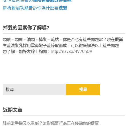
女性私密保養必備
陰道凝膠改善異味
解析腎臟功能告訴你為什麼要
洗腎
掉髮的因素你了解嗎?
頭癢、頭屑、油頭、掉髮、乾枯，你是否也有這些問題呢？現在
麼尚
生薑洗髮乳採用雲南嫩子薑粹取而成，可以徹底解決以上這些問題
想了解，加好友線上詢問：
http://nav.cx/4V7CnOV
搜
尋
關
鍵
近期文章
字:
睡前滑手機又吃重鹹？無形傷腎行為正在侵蝕你的健康