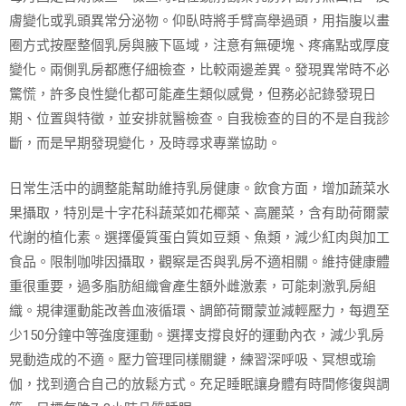
膚變化或乳頭異常分泌物。仰臥時將手臂高舉過頭，用指腹以畫
圈方式按壓整個乳房與腋下區域，注意有無硬塊、疼痛點或厚度
變化。兩側乳房都應仔細檢查，比較兩邊差異。發現異常時不必
驚慌，許多良性變化都可能產生類似感覺，但務必記錄發現日
期、位置與特徵，並安排就醫檢查。自我檢查的目的不是自我診
斷，而是早期發現變化，及時尋求專業協助。
日常生活中的調整能幫助維持乳房健康。飲食方面，增加蔬菜水
果攝取，特別是十字花科蔬菜如花椰菜、高麗菜，含有助荷爾蒙
代謝的植化素。選擇優質蛋白質如豆類、魚類，減少紅肉與加工
食品。限制咖啡因攝取，觀察是否與乳房不適相關。維持健康體
重很重要，過多脂肪組織會產生額外雌激素，可能刺激乳房組
織。規律運動能改善血液循環、調節荷爾蒙並減輕壓力，每週至
少150分鐘中等強度運動。選擇支撐良好的運動內衣，減少乳房
晃動造成的不適。壓力管理同樣關鍵，練習深呼吸、冥想或瑜
伽，找到適合自己的放鬆方式。充足睡眠讓身體有時間修復與調