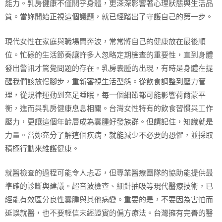
能力。乳房健康不僅關乎身體，更深深影響著心理狀態與生活品
質。當妳開始正視這個議題，就已經踏出了守護自己的第一步。
現代女性在家庭與職場間奔波，常常將自己的健康放在最後順
位。忙碌的生活節奏讓許多人忽略定期檢查的重要性，直到身體
發出警訊才驚覺問題的存在。乳房囊腫的出現，有時是身體在提
醒我們該放慢腳步，重新審視生活型態。從飲食調整到壓力管
理，從規律運動到充足睡眠，每一個細節都可能影響荷爾蒙平
衡，進而與乳房健康息息相關。台灣女性特有的飲食習慣與工作
壓力，更讓這個年齡層成為囊腫好發族群。但請記住，知識就是
力量。當妳充分了解這個疾病，就能減少不必要的恐懼，並採取
積極行動來維護健康。
就醫檢查的過程可能令人忐忑，但專業醫療團隊的協助能提供最
準確的診斷與建議。超音波檢查、細針抽吸等現代醫療技術，已
經能有效區分良性囊腫與其他病變。重要的是，不要因為害怕而
延誤就醫，也不要輕信未經證實的偏方療法。台灣擁有完善的醫