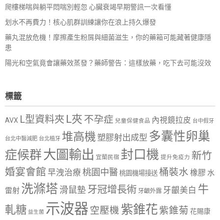
爬樓梯喘與躺平悶喘別輕忽 心臟衰竭早期警訊一次看懂
划水不再費力！核心肌群訓練讓你在浪上持久爆發
藥丸混放危機！摩擦產生粉屑與細菌滋生，你的藥箱可能藏著健康隱
患
陽光和空氣竟會讓藥效蒸發？藥師警告：這樣放藥，吃下去可能沒效
標籤
L夾
L型資料夾
不孕症
內視鏡拉皮
AVX
兒童保健食品
台中假牙
多囊性卵巢
堆高機
塑膠射出成型
台北中醫減肥
台北植牙
大圖輸出
封口機
症候群
新竹
宜蘭民宿
提升免疫力
婚宴會館
桶裝水
桃園中醫
早洩治療
橡膠
水
桃園機場接送
洗滌塔
牛
牙冠增長術
滑鼠墊
牙齦美白
雷射
牙齦外露
示波器
紫錐花
軋糖
空壓機
紫錐菊
花賜康
益生菌