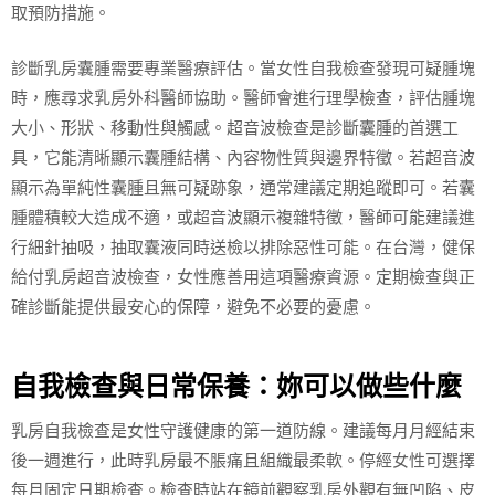
取預防措施。
診斷乳房囊腫需要專業醫療評估。當女性自我檢查發現可疑腫塊
時，應尋求乳房外科醫師協助。醫師會進行理學檢查，評估腫塊
大小、形狀、移動性與觸感。超音波檢查是診斷囊腫的首選工
具，它能清晰顯示囊腫結構、內容物性質與邊界特徵。若超音波
顯示為單純性囊腫且無可疑跡象，通常建議定期追蹤即可。若囊
腫體積較大造成不適，或超音波顯示複雜特徵，醫師可能建議進
行細針抽吸，抽取囊液同時送檢以排除惡性可能。在台灣，健保
給付乳房超音波檢查，女性應善用這項醫療資源。定期檢查與正
確診斷能提供最安心的保障，避免不必要的憂慮。
自我檢查與日常保養：妳可以做些什麼
乳房自我檢查是女性守護健康的第一道防線。建議每月月經結束
後一週進行，此時乳房最不脹痛且組織最柔軟。停經女性可選擇
每月固定日期檢查。檢查時站在鏡前觀察乳房外觀有無凹陷、皮