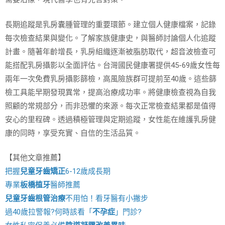
長期追蹤是乳房囊腫管理的重要環節。建立個人健康檔案，記錄
每次檢查結果與變化。了解家族健康史，與醫師討論個人化追蹤
計畫。隨著年齡增長，乳房組織逐漸被脂肪取代，超音波檢查可
能搭配乳房攝影以全面評估。台灣國民健康署提供45-69歲女性每
兩年一次免費乳房攝影篩檢，高風險族群可提前至40歲。這些篩
檢工具能早期發現異常，提高治療成功率。將健康檢查視為自我
照顧的常規部分，而非恐懼的來源。每次正常檢查結果都是值得
安心的里程碑。透過積極管理與定期追蹤，女性能在維護乳房健
康的同時，享受充實、自信的生活品質。
【其他文章推薦】
把握
兒童牙齒矯正
6-12歲成長期
專業
板橋植牙
醫師推薦
兒童牙齒根管治療
不用怕！看牙醫有小撇步
過40歲拉警報?何時該看「
不孕症
」門診?