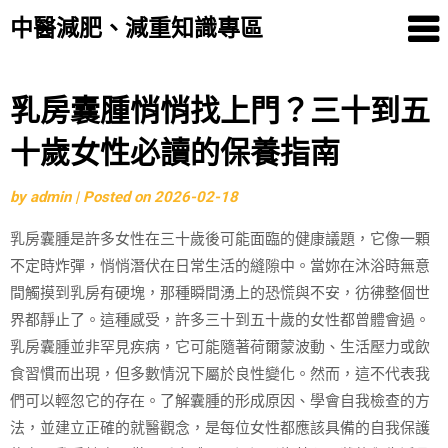
中醫減肥、減重知識專區
Skip
乳房囊腫悄悄找上門？三十到五
to
十歲女性必讀的保養指南
content
by
admin
|
Posted on
2026-02-18
乳房囊腫是許多女性在三十歲後可能面臨的健康議題，它像一顆
不定時炸彈，悄悄潛伏在日常生活的縫隙中。當妳在沐浴時無意
間觸摸到乳房有硬塊，那種瞬間湧上的恐慌與不安，彷彿整個世
界都靜止了。這種感受，許多三十到五十歲的女性都曾體會過。
乳房囊腫並非罕見疾病，它可能隨著荷爾蒙波動、生活壓力或飲
食習慣而出現，但多數情況下屬於良性變化。然而，這不代表我
們可以輕忽它的存在。了解囊腫的形成原因、學會自我檢查的方
法，並建立正確的就醫觀念，是每位女性都應該具備的自我保護