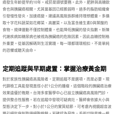
癌發生年齡提早約10年。戒菸是頭號要務。此外，肥胖與高糖飲
食也與胰臟癌相關，尤其當基因已經脆弱時，過多的脂肪組織會
引發慢性發炎，加速癌變。建議高風險族群維持理想體重，多攝
取十字花科蔬菜如花椰菜、高麗菜，以及富含維生素D與葉酸的
食物。規律運動不僅控制體重，也能降低胰臟的發炎指數。新陳
代謝疾病如糖尿病也被視為胰臟癌的危險因素，因此血糖控制格
外重要。從基因解碼到生活實踐，每一環都環環相扣，不是單純
的恐懼或聽天由命。
定期追蹤與早期處置：掌握治療黃金期
對於家族性胰臟癌高風險者，定期追蹤不是選項，而是必要。現
代篩檢工具能發現直徑小於1公分的腫瘤，這個階段的胰臟癌治療
效果遠優於晚期。台灣多家醫學中心已設立胰臟癌高風險門診，
提供整合性服務。若在追蹤中發現可疑病灶，醫師會依據大小與
型態決定下一步。對小於1公分的實質結節，可考慮內視鏡超音波
導引細針穿刺取得細胞檢驗。若確認為惡性，手術切除是唯一根