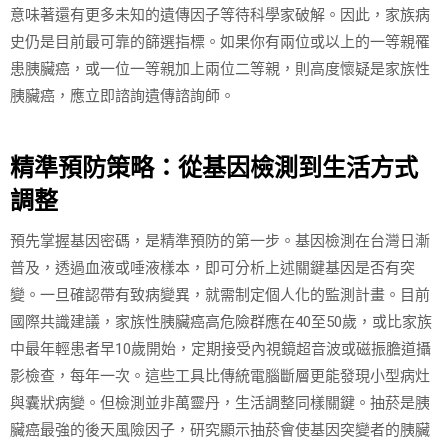
意味著還有更多未知的遺傳因子等待科學家破解。因此，家族病
史仍是目前最可靠的篩選指標。如果你有兩位或以上的一等親罹
患胰臟癌，或一位一等親加上兩位二等親，則高度懷疑是家族性
胰臟癌，應立即諮詢遺傳諮詢師。
精準預防策略：從基因檢測到生活方式
調整
預先掌握基因密碼，是精準預防的第一步。基因檢測在台灣日漸
普及，透過血液或唾液樣本，即可分析上述關鍵基因是否有突
變。一旦確認帶有致病變異，就需制定個人化的監測計畫。目前
國際共識建議，家族性胰臟癌高危險群應在40至50歲，或比家族
中最年輕患者早10歲開始，定期接受內視鏡超音波或磁振膽道攝
影檢查，每年一次。這些工具比傳統電腦斷層更能發現小型病灶
與囊狀病變。但檢測並非萬靈丹，生活調整同樣關鍵。抽菸是胰
臟癌最強的後天風險因子，研究顯示抽菸會使基因突變者的胰臟