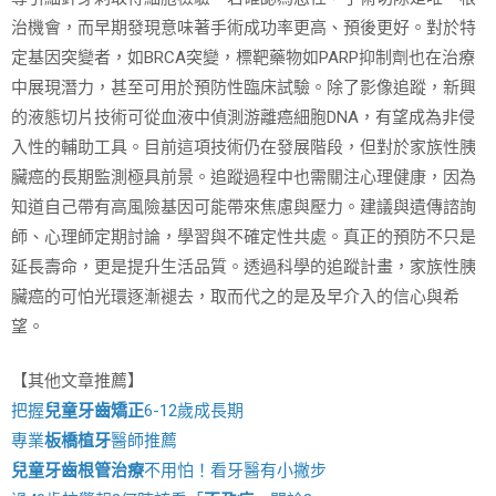
治機會，而早期發現意味著手術成功率更高、預後更好。對於特
定基因突變者，如BRCA突變，標靶藥物如PARP抑制劑也在治療
中展現潛力，甚至可用於預防性臨床試驗。除了影像追蹤，新興
的液態切片技術可從血液中偵測游離癌細胞DNA，有望成為非侵
入性的輔助工具。目前這項技術仍在發展階段，但對於家族性胰
臟癌的長期監測極具前景。追蹤過程中也需關注心理健康，因為
知道自己帶有高風險基因可能帶來焦慮與壓力。建議與遺傳諮詢
師、心理師定期討論，學習與不確定性共處。真正的預防不只是
延長壽命，更是提升生活品質。透過科學的追蹤計畫，家族性胰
臟癌的可怕光環逐漸褪去，取而代之的是及早介入的信心與希
望。
【其他文章推薦】
把握
兒童牙齒矯正
6-12歲成長期
專業
板橋植牙
醫師推薦
兒童牙齒根管治療
不用怕！看牙醫有小撇步