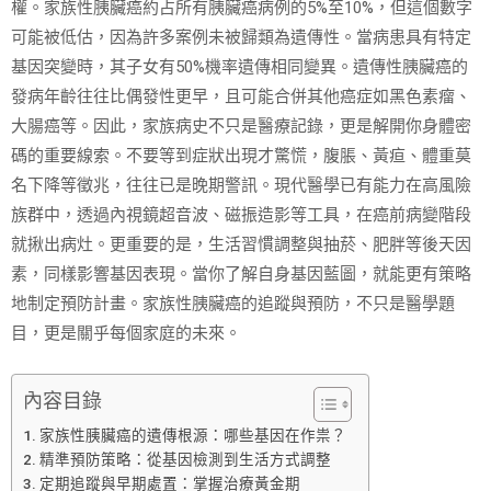
權。家族性胰臟癌約占所有胰臟癌病例的5%至10%，但這個數字
可能被低估，因為許多案例未被歸類為遺傳性。當病患具有特定
基因突變時，其子女有50%機率遺傳相同變異。遺傳性胰臟癌的
發病年齡往往比偶發性更早，且可能合併其他癌症如黑色素瘤、
大腸癌等。因此，家族病史不只是醫療記錄，更是解開你身體密
碼的重要線索。不要等到症狀出現才驚慌，腹脹、黃疸、體重莫
名下降等徵兆，往往已是晚期警訊。現代醫學已有能力在高風險
族群中，透過內視鏡超音波、磁振造影等工具，在癌前病變階段
就揪出病灶。更重要的是，生活習慣調整與抽菸、肥胖等後天因
素，同樣影響基因表現。當你了解自身基因藍圖，就能更有策略
地制定預防計畫。家族性胰臟癌的追蹤與預防，不只是醫學題
目，更是關乎每個家庭的未來。
內容目錄
家族性胰臟癌的遺傳根源：哪些基因在作祟？
精準預防策略：從基因檢測到生活方式調整
定期追蹤與早期處置：掌握治療黃金期