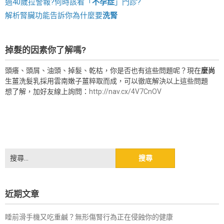
過40歲拉警報?何時該看「
不孕症
」門診?
解析腎臟功能告訴你為什麼要
洗腎
掉髮的因素你了解嗎?
頭癢、頭屑、油頭、掉髮、乾枯，你是否也有這些問題呢？現在
麼尚
生薑洗髮乳採用雲南嫩子薑粹取而成，可以徹底解決以上這些問題
想了解，加好友線上詢問：
http://nav.cx/4V7CnOV
搜
尋
關
鍵
近期文章
字:
睡前滑手機又吃重鹹？無形傷腎行為正在侵蝕你的健康