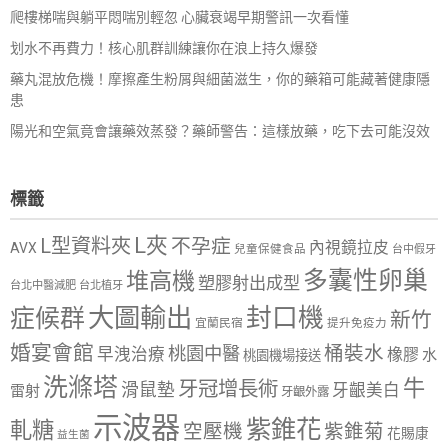
爬樓梯喘與躺平悶喘別輕忽 心臟衰竭早期警訊一次看懂
划水不再費力！核心肌群訓練讓你在浪上持久爆發
藥丸混放危機！摩擦產生粉屑與細菌滋生，你的藥箱可能藏著健康隱
患
陽光和空氣竟會讓藥效蒸發？藥師警告：這樣放藥，吃下去可能沒效
標籤
L夾
L型資料夾
不孕症
內視鏡拉皮
AVX
兒童保健食品
台中假牙
多囊性卵巢
堆高機
塑膠射出成型
台北中醫減肥
台北植牙
大圖輸出
封口機
症候群
新竹
宜蘭民宿
提升免疫力
婚宴會館
桶裝水
桃園中醫
早洩治療
橡膠
水
桃園機場接送
洗滌塔
牛
牙冠增長術
滑鼠墊
牙齦美白
雷射
牙齦外露
示波器
紫錐花
軋糖
空壓機
紫錐菊
花賜康
益生菌