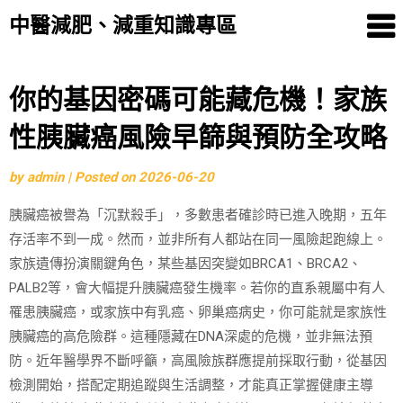
中醫減肥、減重知識專區
Skip
你的基因密碼可能藏危機！家族
to
性胰臟癌風險早篩與預防全攻略
content
by
admin
|
Posted on
2026-06-20
胰臟癌被譽為「沉默殺手」，多數患者確診時已進入晚期，五年
存活率不到一成。然而，並非所有人都站在同一風險起跑線上。
家族遺傳扮演關鍵角色，某些基因突變如BRCA1、BRCA2、
PALB2等，會大幅提升胰臟癌發生機率。若你的直系親屬中有人
罹患胰臟癌，或家族中有乳癌、卵巢癌病史，你可能就是家族性
胰臟癌的高危險群。這種隱藏在DNA深處的危機，並非無法預
防。近年醫學界不斷呼籲，高風險族群應提前採取行動，從基因
檢測開始，搭配定期追蹤與生活調整，才能真正掌握健康主導