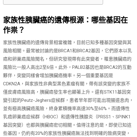
家族性胰臟癌的遺傳根源：哪些基因在
作祟？
家族性胰臟癌的遺傳背景相當複雜，目前已知多種基因突變與其
風險相關。最常被討論的是BRCA1和BRCA2基因，它們原本以乳
癌和卵巢癌風險聞名，但研究發現帶有此突變者，罹患胰臟癌的
風險比一般人高出2至6倍。此外，PALB2基因也是BRCA2的互動
夥伴，突變同樣會增加胰臟癌機率。另一個重要基因是
CDKN2A，與家族性非典型黑色素瘤有關，帶有該突變的家族不
僅皮膚癌風險高，胰臟癌發生率也顯著上升。還有STK11基因突
變引起的Peutz-Jeghers症候群，患者早年即可能出現腸道息肉，
並有極高胰臟癌風險，終身累積機率高達30%至60%。而遺傳性
乳癌卵巢癌症候群（HBOC）和遺傳性胰腺炎（PRSS1、SPINK1
基因突變）也都與胰臟癌密切相關。值得注意的是，即使已知這
些基因，仍約有20%的家族性胰臟癌無法找到明確的致病突變，