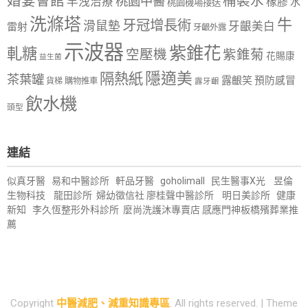
婚宴會館
桶裝水
桃園中醫
早洩治療
橡膠
水
桃園機場接送
洗滌塔
牛
牙冠增長術
滑鼠墊
牙齦美白
雷射
牙齦外露
示波器
紫錐花
軋糖
空壓機
紫錐菊
花賜康
益生菌
隱適美
隔熱紙
茶葉罐
露齦笑
預防感冒
購物推車
貨梯
露牙齦
飲水機
頭型
連結
似真牙醫
易和中醫診所
軒品牙醫
goholimall
民生醫事X光
昱倫
生物科技
龍田診所
婦幼徵信社
廖桂聲中醫診所
明日美診所
健康
新知
李久恆整形外科診所
麼尚洗護沐專賣店
感應門神
板橋殯葬業推
薦
Copyright
中醫減肥、減重知識專區
. All rights reserved.
| Theme