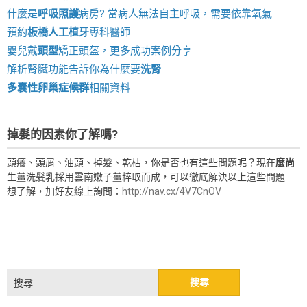
什麼是
呼吸照護
病房? 當病人無法自主呼吸，需要依靠氧氣
預約
板橋人工植牙
專科醫師
嬰兒戴
頭型
矯正頭盔，更多成功案例分享
解析腎臟功能告訴你為什麼要
洗腎
多囊性卵巢症候群
相關資料
掉髮的因素你了解嗎?
頭癢、頭屑、油頭、掉髮、乾枯，你是否也有這些問題呢？現在
麼尚
生薑洗髮乳採用雲南嫩子薑粹取而成，可以徹底解決以上這些問題
想了解，加好友線上詢問：
http://nav.cx/4V7CnOV
搜
尋
關