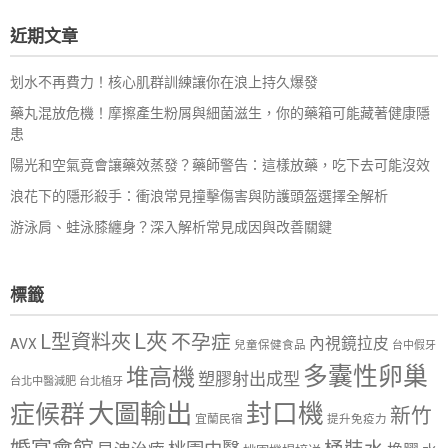
鍵
近期文章
字:
划水不再費力！核心肌群訓練讓你在浪上持久爆發
藥丸混放危機！摩擦產生粉屑與細菌滋生，你的藥箱可能藏著健康隱
患
陽光和空氣竟會讓藥效蒸發？藥師警告：這樣放藥，吃下去可能沒效
浪花下的隱形殺手：衝浪常見撞擊傷害與防護頭盔選擇全解析
游泳肩、蛙泳膝纏身？深入解析常見成因與改善關鍵
標籤
L夾
L型資料夾
不孕症
內視鏡拉皮
AVX
兒童保健食品
台中假牙
多囊性卵巢
堆高機
塑膠射出成型
台北中醫減肥
台北植牙
大圖輸出
封口機
症候群
新竹
宜蘭民宿
提升免疫力