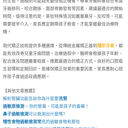
然生長，過晚則可能錯失最佳矯正機會。專業牙醫師會綜合考慮
牙齒排列、咬合關係、面部骨骼發育等因素，建議最適合的開始
時間。值得注意的是，某些特殊情況如嚴重暴牙、反咬等，可能
需要提早介入，家長應定期帶孩子檢查，才能掌握最佳治療時
機。
現代矯正技術提供多種選擇，從傳統金屬矯正器到
隱形牙套
，都
能有效改善兒童牙齒問題。治療過程中，醫師會根據孩子年齡、
配合度及問題嚴重程度，推薦最適合的矯正方式。良好的口腔衛
生習慣和定期回診，是確保矯正效果的重要因素，家長應耐心陪
伴孩子度過這段適應期。
【其他文章推薦】
解析腎臟功能告訴你為什麼要
洗腎
過敏原檢測
– 你的營養，可能是孩子的毒藥！
鼻子過敏檢測
可以檢測出什麼嗎?
慢性食物過敏檢測
常
見的過敏食物有那些