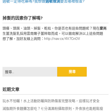
過敏一定得吃藥嗎?我想做
過敏檢測
要去哪裡檢查?
掉髮的因素你了解嗎?
頭癢、頭屑、油頭、掉髮、乾枯，你是否也有這些問題呢？現在
麼尚
生薑洗髮乳採用雲南嫩子薑粹取而成，可以徹底解決以上這些問題
想了解，加好友線上詢問：
http://nav.cx/4V7CnOV
搜
尋
關
鍵
近期文章
字:
玩水不怕曬！水上活動防曬與防熱傷害完整攻略，這樣玩才安全
減脂期外食麵攤怎麼吃？七分滿澱粉攝取原則，外食族也能輕鬆瘦