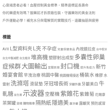
心衰竭患者必看！血壓控制黃金標準，精準達標延長壽命
你的藥還有效嗎？服藥前才拆原廠包裝，守護藥效的黃金法則
戶外運動必學！補充水分與電解質的實戰技巧，遠離抽筋與疲勞
標籤
L夾
L型資料夾
不孕症
內視鏡拉皮
AVX
兒童保健食品
台中假牙
多囊性卵巢
堆高機
塑膠射出成型
台北中醫減肥
台北植牙
大圖輸出
封口機
症候群
新竹
宜蘭民宿
提升免疫力
婚宴會館
桶裝水
桃園中醫
早洩治療
橡膠
水
桃園機場接送
洗滌塔
牛
牙冠增長術
滑鼠墊
牙齦美白
雷射
牙齦外露
示波器
紫錐花
軋糖
空壓機
紫錐菊
花賜康
益生菌
隱適美
隔熱紙
茶葉罐
露齦笑
預防感冒
購物推車
貨梯
露牙齦