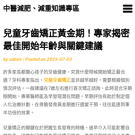
中醫減肥、減重知識專區
Skip
兒童牙齒矯正黃金期！專家揭密
to
最佳開始年齡與關鍵建議
content
by
admin
|
Posted on
2025-07-03
許多家長都關心孩子的牙齒健康，究竟什麼時候開始矯正最合
適？牙科專家指出，
兒童牙齒矯正
並非越早越好，需要根據個別
情況評估。一般建議在7歲左右進行首次矯正諮詢，此時混合牙期
剛開始，專業醫師能及早發現潛在問題。早期評估有助於制定個
人化治療計劃，在骨骼發育黃金期進行適當干預，往往能達到事
半功倍的效果。
兒童矯正的關鍵在於把握生長發育的時機。過早介入可能影響自