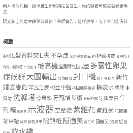
藥丸混放危機！摩擦產生粉屑與細菌滋生，你的藥箱可能藏著健康隱
患
陽光和空氣竟會讓藥效蒸發？藥師警告：這樣放藥，吃下去可能沒效
標籤
L夾
L型資料夾
不孕症
內視鏡拉皮
AVX
兒童保健食品
台中假牙
多囊性卵巢
堆高機
塑膠射出成型
台北中醫減肥
台北植牙
大圖輸出
封口機
症候群
新竹
宜蘭民宿
提升免疫力
婚宴會館
桶裝水
桃園中醫
早洩治療
橡膠
水
桃園機場接送
洗滌塔
牛
牙冠增長術
滑鼠墊
牙齦美白
雷射
牙齦外露
示波器
紫錐花
軋糖
空壓機
紫錐菊
花賜康
益生菌
隱適美
隔熱紙
茶葉罐
露齦笑
預防感冒
購物推車
貨梯
露牙齦
飲水機