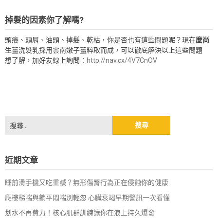
掉髮的因素你了解嗎?
頭癢、頭屑、油頭、掉髮、乾枯，你是否也有這些問題呢？現在
麼尚
生薑洗髮乳採用雲南嫩子薑粹取而成，可以徹底解決以上這些問題
想了解，加好友線上詢問：
http://nav.cx/4V7CnOV
搜
尋
關
鍵
近期文章
字:
睡前滑手機又吃重鹹？無形傷腎行為正在侵蝕你的健康
爬樓梯喘與躺平悶喘別輕忽 心臟衰竭早期警訊一次看懂
划水不再費力！核心肌群訓練讓你在浪上持久爆發