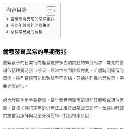
內容目錄
齒顎發育異常的早期徵兆
不同年齡層的治療策略
家長常見疑問解析
齒顎發育異常的早期徵兆
觀察孩子的日常行為能發現許多齒顎問題的蛛絲馬跡。常見的警
訊包括睡覺時張口呼吸、經常性咬到臉頰內側、咀嚼時明顯偏向
單側。這些習慣可能導致臉型不對稱、牙齒排列異常等後果，需
要專業評估。
語言發展也是重要指標，某些發音困難可能與前牙開咬或錯位有
關。當孩子到特定年齡仍無法正確發出某些音節時，建議同時諮
詢語言治療師與兒童牙科醫師，找出根本原因。