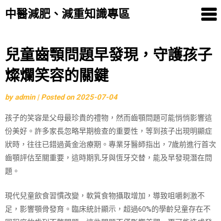
中醫減肥、減重知識專區
Skip
兒童齒顎問題早發現，守護孩子
to
燦爛笑容的關鍵
content
by
admin
|
Posted on
2025-07-04
孩子的笑容是父母最珍貴的禮物，然而齒顎問題可能悄悄影響這
份美好。許多家長忽略早期檢查的重要性，等到孩子出現明顯症
狀時，往往已錯過黃金治療期。專業牙醫師指出，7歲前進行首次
齒顎評估至關重要，這時期乳牙與恆牙交替，能及早發現潛在問
題。
現代兒童飲食習慣改變，軟質食物攝取增加，導致咀嚼刺激不
足，影響顎骨發育。臨床統計顯示，超過60%的學齡兒童存在不