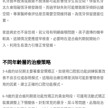
乳牙過早脫落或遲遲不脫落都可能影響恆牙生長空間。保留乳牙
太久會阻礙恆牙萌發路徑，而過早缺失則可能導致鄰牙傾斜佔據
空間。專業醫師會評估是否需要空間維持器，為恆牙保留適當位
置。
家庭病史也不容忽視，若父母有明顯齒顎問題，孩子遺傳的機率
較高。這類情況更應提早檢查，必要時在混合齒列期就開始介
入，利用生長潛力引導正常發展。
不同年齡層的治療策略
3-6歲的幼兒期主要著重習慣矯正，如使用口腔肌功能訓練裝置改
善不良舌位或吞嚥模式。這階段治療目標是消除可能影響顎骨發
育的因素，建立正確的口腔功能模式。
6-9歲的混合齒列期是功能性矯正的黃金時段，可運用活動式矯正
裝置調整上下顎關係。針對常見的暴牙、戽斗等問題，此階段治