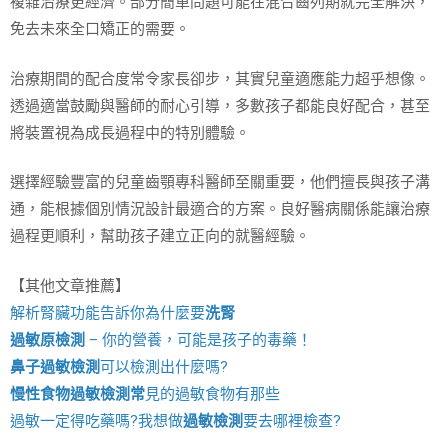
複雜治療更經濟。部分簡單問題可能在混合齒列期就完全解決，
免去未來全口矯正的需要。
治療期間的配合度常令家長卻步，其實兒童適應能力超乎想像。
透過適當鼓勵與醫師的耐心引導，多數孩子都能良好配合，甚至
將裝置視為成長過程中的特別體驗。
選擇經驗豐富的兒童齒顎專科醫師至關重要，他們擅長與孩子溝
通，能根據個別情況設計最適合的方案。良好醫病關係能讓治療
過程更順利，幫助孩子建立正向的就醫經驗。
【其他文章推薦】
解析腎臟功能告訴你為什麼要
洗腎
過敏原檢測
– 你的營養，可能是孩子的毒藥！
鼻子過敏檢測
可以檢測出什麼嗎?
慢性食物過敏檢測
常
見的過敏食物有那些
過敏一定得吃藥嗎?我想做
過敏檢測
要去哪裡檢查?