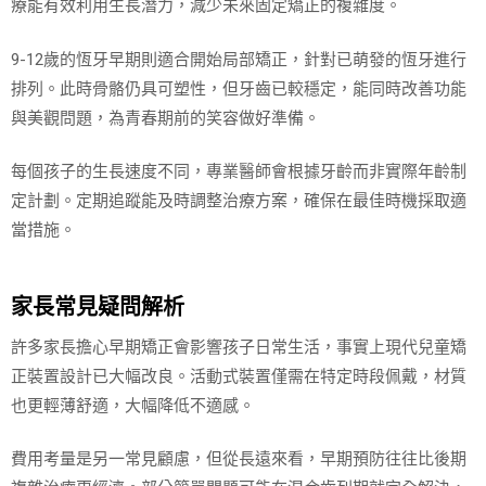
療能有效利用生長潛力，減少未來固定矯正的複雜度。
9-12歲的恆牙早期則適合開始局部矯正，針對已萌發的恆牙進行
排列。此時骨骼仍具可塑性，但牙齒已較穩定，能同時改善功能
與美觀問題，為青春期前的笑容做好準備。
每個孩子的生長速度不同，專業醫師會根據牙齡而非實際年齡制
定計劃。定期追蹤能及時調整治療方案，確保在最佳時機採取適
當措施。
家長常見疑問解析
許多家長擔心早期矯正會影響孩子日常生活，事實上現代兒童矯
正裝置設計已大幅改良。活動式裝置僅需在特定時段佩戴，材質
也更輕薄舒適，大幅降低不適感。
費用考量是另一常見顧慮，但從長遠來看，早期預防往往比後期