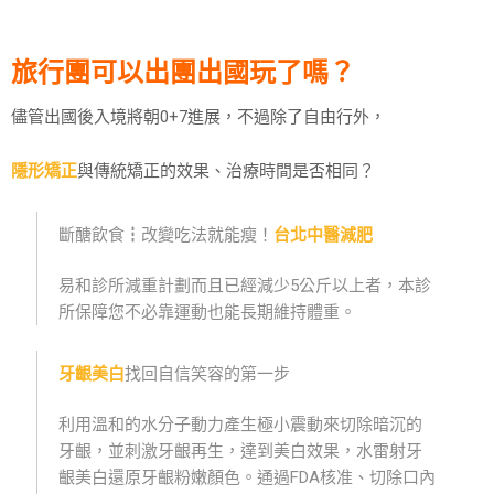
旅行團可以出團出國玩了嗎？
儘管出國後入境將朝0+7進展，不過除了自由行外，
隱形矯正
與傳統矯正的效果、治療時間是否相同？
斷醣飲食┇改變吃法就能瘦！
台北中醫減肥
易和診所減重計劃而且已經減少5公斤以上者，本診
所保障您不必靠運動也能長期維持體重。
牙齦美白
找回自信笑容的第一步
利用溫和的水分子動力產生極小震動來切除暗沉的
牙齦，並刺激牙齦再生，達到美白效果，水雷射牙
齦美白還原牙齦粉嫩顏色。通過FDA核准、切除口內