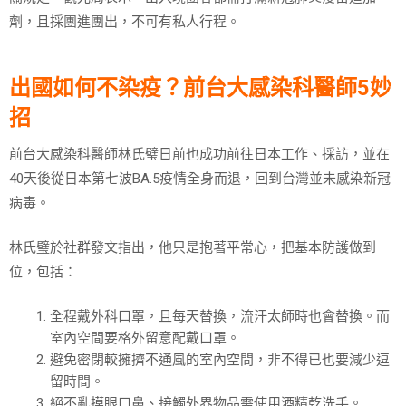
劑，且採團進團出，不可有私人行程。
出國如何不染疫？前台大感染科醫師5妙
招
前台大感染科醫師林氏璧日前也成功前往日本工作、採訪，並在
40天後從日本第七波BA.5疫情全身而退，回到台灣並未感染新冠
病毒。
林氏璧於社群發文指出，他只是抱著平常心，把基本防護做到
位，包括：
全程戴外科口罩，且每天替換，流汗太師時也會替換。而
室內空間要格外留意配戴口罩。
避免密閉較擁擠不通風的室內空間，非不得已也要減少逗
留時間。
絕不亂摸眼口鼻、接觸外界物品需使用酒精乾洗手。