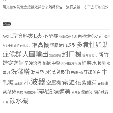
陽光和空氣竟會讓藥效蒸發？藥師警告：這樣放藥，吃下去可能沒效
標籤
L夾
L型資料夾
不孕症
內視鏡拉皮
AVX
兒童保健食品
台中假牙
多囊性卵巢
堆高機
塑膠射出成型
台北中醫減肥
台北植牙
大圖輸出
封口機
症候群
新竹
宜蘭民宿
提升免疫力
婚宴會館
桶裝水
桃園中醫
早洩治療
橡膠
水
桃園機場接送
洗滌塔
牛
牙冠增長術
滑鼠墊
牙齦美白
雷射
牙齦外露
示波器
紫錐花
軋糖
空壓機
紫錐菊
花賜康
益生菌
隱適美
隔熱紙
茶葉罐
露齦笑
預防感冒
購物推車
貨梯
露牙齦
飲水機
頭型