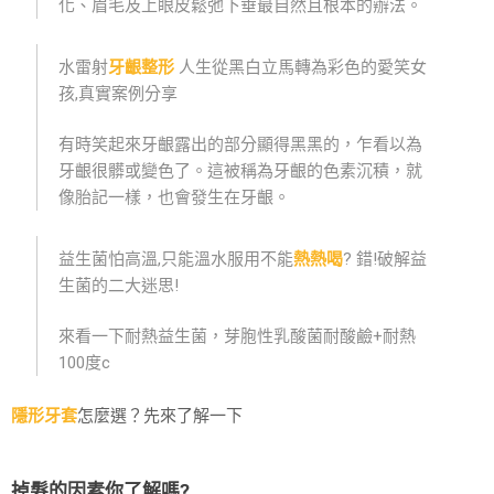
化、眉毛及上眼皮鬆弛下垂最自然且根本的辦法。
水雷射
牙齦整形
人生從黑白立馬轉為彩色的愛笑女
孩,真實案例分享
有時笑起來牙齦露出的部分顯得黑黑的，乍看以為
牙齦很髒或變色了。這被稱為牙齦的色素沉積，就
像胎記一樣，也會發生在牙齦。
益生菌怕高溫,只能溫水服用不能
熱熱喝
? 錯!破解益
生菌的二大迷思!
來看一下耐熱益生菌，芽胞性乳酸菌耐酸鹼+耐熱
100度c
隱形牙套
怎麼選？先來了解一下
掉髮的因素你了解嗎?