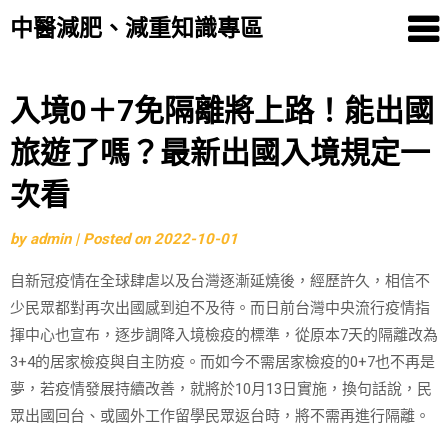
中醫減肥、減重知識專區
Skip
入境0＋7免隔離將上路！能出國
to
旅遊了嗎？最新出國入境規定一
content
次看
by
admin
|
Posted on
2022-10-01
自新冠疫情在全球肆虐以及台灣逐漸延燒後，經歷許久，相信不
少民眾都對再次出國感到迫不及待。而日前台灣中央流行疫情指
揮中心也宣布，逐步調降入境檢疫的標準，從原本7天的隔離改為
3+4的居家檢疫與自主防疫。而如今不需居家檢疫的0+7也不再是
夢，若疫情發展持續改善，就將於10月13日實施，換句話說，民
眾出國回台、或國外工作留學民眾返台時，將不需再進行隔離。