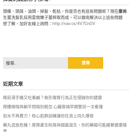
頭癢、頭屑、油頭、掉髮、乾枯，你是否也有這些問題呢？現在
麼尚
生薑洗髮乳採用雲南嫩子薑粹取而成，可以徹底解決以上這些問題
想了解，加好友線上詢問：
http://nav.cx/4V7CnOV
搜
尋
關
鍵
近期文章
字:
睡前滑手機又吃重鹹？無形傷腎行為正在侵蝕你的健康
爬樓梯喘與躺平悶喘別輕忽 心臟衰竭早期警訊一次看懂
划水不再費力！核心肌群訓練讓你在浪上持久爆發
藥丸混放危機！摩擦產生粉屑與細菌滋生，你的藥箱可能藏著健康隱
患