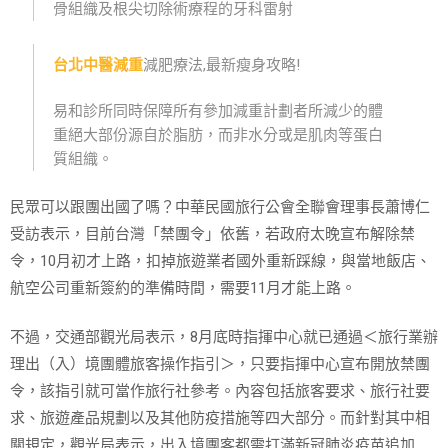
骨組織及根尖切除術療程的牙科雷射
台北中醫減重
減肥療法,最新瘦身攻略!
易和診所同時保障所有參加減重計劃者所減少的體
重絕大部份源自於脂肪，而非水分或是肌肉等蛋白
質組織。
民眾可以跟團出國了嗎？中華民國旅行公會全聯會理事長蕭博仁
受訪表示，目前台灣「禁團令」依舊，若政府太晚宣布解除禁
令，10月初才上路，扣掉旅遊業者國外重新踩線，與當地飯店、
航空公司重新簽約的準備時間，需要11月才能上路。
不過，交通部觀光局表示，8月底時指揮中心就已通過＜旅行業辦
理出（入）境團體旅客操作指引＞，只要指揮中心宣布開放禁團
令，該指引就可當作旅行社參考。內容包括旅客要求、旅行社要
求、旅遊產品規劃以及其他防疫措施等四大部分。而針對其中相
關規定，觀光局表示，出入境團客都需打滿新冠肺炎疫苗追加