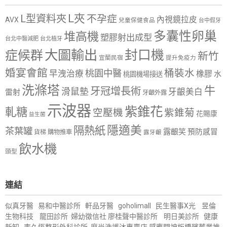
L夾
L型資料夾
不孕症
內視鏡拉皮
AVX
兒童保健食品
台中假牙
多囊性卵巢
堆高機
塑膠射出成型
台北中醫減肥
台北植牙
大圖輸出
封口機
症候群
新竹
宜蘭民宿
提升免疫力
婚宴會館
桶裝水
桃園中醫
早洩治療
橡膠
水
桃園機場接送
洗滌塔
牛
牙冠增長術
滑鼠墊
牙齦美白
雷射
牙齦外露
示波器
紫錐花
軋糖
空壓機
紫錐菊
花賜康
益生菌
隱適美
隔熱紙
茶葉罐
露齦笑
預防感冒
購物推車
貨梯
露牙齦
飲水機
頭型
連結
似真牙醫
易和中醫診所
軒品牙醫
goholimall
民生醫事X光
昱倫
生物科技
龍田診所
婦幼徵信社
廖桂聲中醫診所
明日美診所
健康