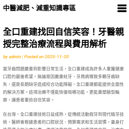
中醫減肥、減重知識專區
Skip
全口重建找回自信笑容！牙醫親
to
授完整治療流程與費用解析
content
by
admin
|
Posted on
2025-11-20
當牙齒問題嚴重到影響日常生活，全口重建成為許多人重獲健康
口腔的最後希望。無論是因嚴重蛀牙、牙周病導致多顆牙齒缺
失，還是長期缺牙造成咬合功能障礙，全口重建都能提供全面性
的解決方案。這項治療不僅能恢復咀嚼功能，更能重塑臉型輪
廓，讓患者重拾自信笑容。
在台灣，全口重建技術日益成熟，從傳統活動假牙到現代植牙技
術，醫師會根據患者的口腔狀況、預算需求和生活習慣，量身打