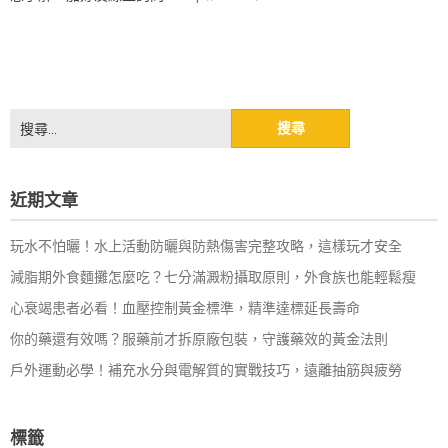
搜
尋
關
鍵
近期文章
字:
玩水不怕曬！水上活動防曬與防熱傷害完整攻略，這樣玩才安全
減脂期外食麵攤怎麼吃？七分滿澱粉攝取原則，外食族也能輕鬆瘦
心衰竭患者必看！血壓控制黃金標準，精準達標延長壽命
你的藥還有效嗎？服藥前才拆原廠包裝，守護藥效的黃金法則
戶外運動必學！補充水分與電解質的實戰技巧，遠離抽筋與疲勞
標籤