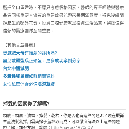
選擇全口重建時，不應只考慮價格因素，醫師的專業經驗與醫療
品質同樣重要。優質的重建效果能帶來長期滿意度，避免後續問
題產生的額外花費。投資口腔健康就是投資生活品質，選擇值得
信賴的醫療團隊至關重要。
【其他文章推薦】
想
減肥天母
有推薦的診所嗎?
嬰兒戴
頭型
矯正頭盔，更多成功案例分享
台北中醫減肥
多囊性卵巢症候群
相關資料
女性私密保養必備
陰道凝膠
掉髮的因素你了解嗎?
頭癢、頭屑、油頭、掉髮、乾枯，你是否也有這些問題呢？現在
麼尚
生薑洗髮乳採用雲南嫩子薑粹取而成，可以徹底解決以上這些問題
想了解，加好友線上詢問：
http://nav.cx/4V7CnOV