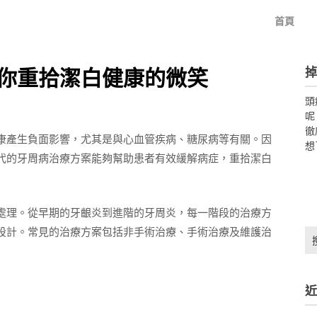
首頁
掉
你重拾潔白健康的微笑
頭
呢
徹
康產生負面影響，尤其是與心血管疾病、糖尿病等有關。因
想
代的牙周病治療方案能夠幫助患者有效緩解病症，重拾潔白
處理。從早期的牙齦炎到進階的牙周炎，每一階段的治療方
設計。常見的治療方案包括非手術治療、手術治療及維護治
搜
尋
關
鍵
近
字: