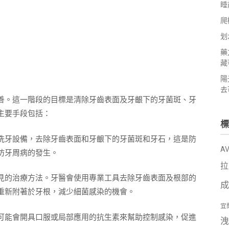
睡
爬
划
藥
藏
陽
去
善。這一階段的目標是清除牙齒表面及牙齦下的牙菌斑、牙
主要手段包括：
標
洗牙設備，去除牙齒表面和牙齦下的牙菌斑和牙石，這是防
A
防牙周病的發生。
拉
見的治療方法。牙醫會使用專業工具去除牙齒表面及根部的
成
重新附著於牙根，減少細菌感染的機會。
宜
可能會開具口服或局部應用的抗生素來幫助控制感染，促進
洩