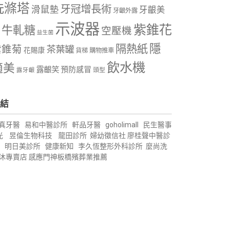
洗滌塔
牙冠增長術
滑鼠墊
牙齦美
牙齦外露
示波器
紫錐花
牛軋糖
空壓機
益生菌
隱
隔熱紙
紫錐菊
茶葉罐
花賜康
購物推車
貨梯
飲水機
適美
露齦笑
預防感冒
露牙齦
頭型
結
真牙醫
易和中醫診所
軒品牙醫
goholimall
民生醫事
光
昱倫生物科技
龍田診所
婦幼徵信社
廖桂聲中醫診
明日美診所
健康新知
李久恆整形外科診所
麼尚洗
沐專賣店
感應門神
板橋殯葬業推薦