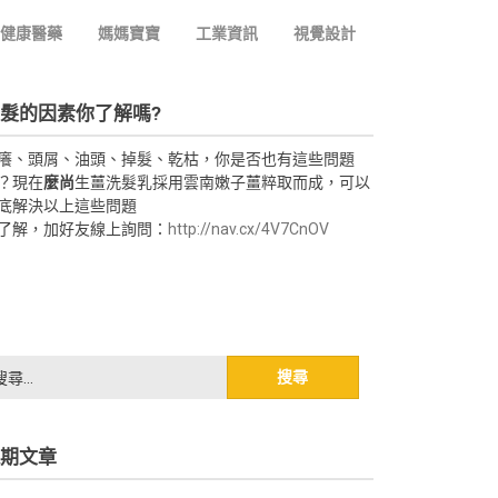
健康醫藥
媽媽寶寶
工業資訊
視覺設計
髮的因素你了解嗎?
癢、頭屑、油頭、掉髮、乾枯，你是否也有這些問題
？現在
麼尚
生薑洗髮乳採用雲南嫩子薑粹取而成，可以
底解決以上這些問題
了解，加好友線上詢問：
http://nav.cx/4V7CnOV
期文章