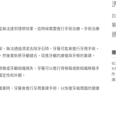
白
能無法達到理想效果，這時候需要進行手術治療。手術治療
深，無法通過清潔去除牙石時，牙醫可能會進行牙周手術。
連
，然後重新將牙齦縫合，促進牙齦的康復與牙根的重建。
似
骨骼或牙齦組織損失，牙醫可以進行骨移植或軟組織移植手
X
所
穩定性和外觀。
護
嚴重時，牙醫會進行牙周重建手術，以恢復牙齒周圍的健康