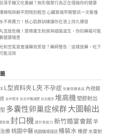
前滑手機又吃重鹹？無形傷腎行為正在侵蝕你的健康
樓梯喘與躺平悶喘別輕忽 心臟衰竭早期警訊一次看懂
水不再費力！核心肌群訓練讓你在浪上持久爆發
丸混放危機！摩擦產生粉屑與細菌滋生，你的藥箱可能
著健康隱患
光和空氣竟會讓藥效蒸發？藥師警告：這樣放藥，吃下
可能沒效
籤
L夾
L型資料夾
不孕症
內視鏡
VX
兒童保健食品
堆高機
塑膠射出
皮
台中假牙
台北中醫減肥
台北植牙
大圖輸出
多囊性卵巢症候群
型
封口機
新竹婚宴會館
早
蘭民宿
提升免疫力
桶裝水
桃園中醫
治療
橡膠
水雷射
桃園機場接送