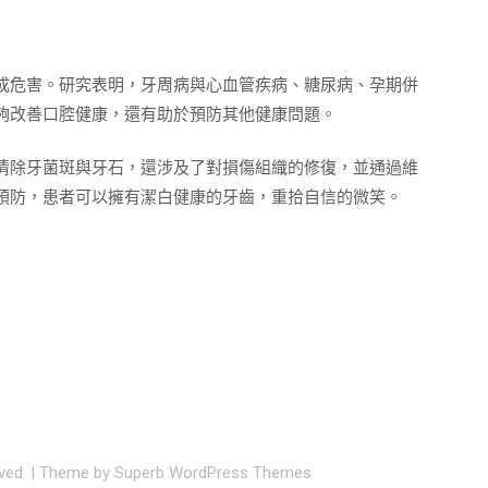
成危害。研究表明，牙周病與心血管疾病、糖尿病、孕期併
夠改善口腔健康，還有助於預防其他健康問題。
清除牙菌斑與牙石，還涉及了對損傷組織的修復，並通過維
預防，患者可以擁有潔白健康的牙齒，重拾自信的微笑。
rved.
| Theme by
Superb WordPress Themes