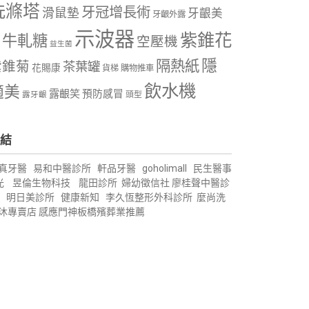
洗滌塔
牙冠增長術
滑鼠墊
牙齦美
牙齦外露
示波器
紫錐花
牛軋糖
空壓機
益生菌
隱
隔熱紙
紫錐菊
茶葉罐
花賜康
購物推車
貨梯
飲水機
適美
露齦笑
預防感冒
露牙齦
頭型
結
真牙醫
易和中醫診所
軒品牙醫
goholimall
民生醫事
光
昱倫生物科技
龍田診所
婦幼徵信社
廖桂聲中醫診
明日美診所
健康新知
李久恆整形外科診所
麼尚洗
沐專賣店
感應門神
板橋殯葬業推薦