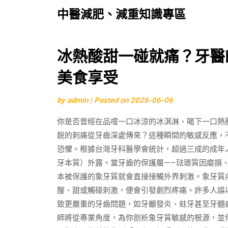
中醫減肥、減重知識專區
Skip
冰熱酸甜一碰就痛？牙醫
to
美食享受
content
by
admin
|
Posted on
2026-06-06
你是否曾經在品嚐一口冰涼的冰淇淋、喝下一口熱
銳的刺痛從牙齒深處傳來？這種瞬間的敏感反應，
恐懼。根據台灣牙科醫學會統計，超過三成的成年
牙本質）外露。當牙齒的保護層——琺瑯質因磨損
本被保護的象牙質就會直接接觸外界刺激。象牙質
酸、甜或觸碰刺激，便會引發劇烈疼痛。許多人誤
致更嚴重的牙齒問題，如牙齦發炎、蛀牙甚至牙髓
師將從專業角度，為你剖析象牙質敏感的根源，並