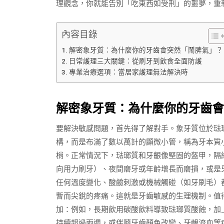
理觀念，你就能告別「吃東西如受刑」的噩夢，重
內容目錄
解密象牙質：為什麼你的牙齒會突然「鬧脾氣」？
日常護理三大關鍵：從刷牙到飲食全面防護
專業治療選項：當居家護理無法解決時
解密象牙質：為什麼你的牙齒會
要解決敏感問題，首先得了解對手。象牙質位於琺
構，而是布滿了數以萬計的顯微小管，稱為牙本質
梢。正常情況下，琺瑯質和牙齦像堅固的盔甲，隔
向用力刷牙）、夜間磨牙或年齡增長而磨損，或是
任何溫度變化、酸鹼刺激或機械觸碰（如牙刷毛）
暫而尖銳的疼痛。這就是牙齒敏感的生理機制。值
加：例如，長期飲用碳酸飲料導致琺瑯質酸蝕，加
持續超過兩週，或伴隨牙齒顏色改變、牙齦流血等