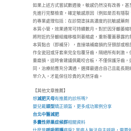
如果上述方式嘗試數週後，敏感仍然沒有改善，甚
先進行完整檢查，確定敏感原因（例如是否有隱裂
的專業處理包括：在診間塗抹高濃度的抗敏感藥劑
本質小管，效果通常可持續數月。對於因牙齦萎縮
將附近的牙齦組織移植到萎縮處，重新覆蓋暴露的
本質黏合（即補牙），直接填補磨損的牙頸部或根
作全瓷冠或牙套來完全包覆牙齒，隔絕所有刺激。
重磨損，這時會建議佩戴咬合板，不僅保護牙齒，
同，治療前應充分溝通，選擇最適合自己且能長期
早介入，才能保住珍貴的天然牙齒。
【其他文章推薦】
想
減肥天母
有推薦的診所嗎?
嬰兒戴
頭型
矯正頭盔，更多成功案例分享
台北中醫減肥
多囊性卵巢症候群
相關資料
什麼是
呼吸照護
病房? 當病人無法自主呼吸，需要