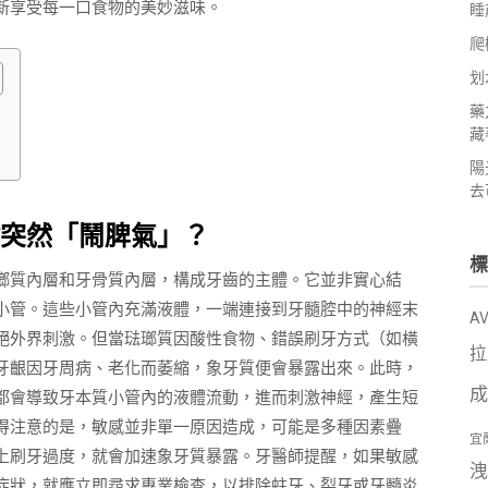
新享受每一口食物的美妙滋味。
睡
爬
划
藥
藏
陽
去
突然「鬧脾氣」？
標
瑯質內層和牙骨質內層，構成牙齒的主體。它並非實心結
小管。這些小管內充滿液體，一端連接到牙髓腔中的神經末
A
絕外界刺激。但當琺瑯質因酸性食物、錯誤刷牙方式（如橫
拉
牙齦因牙周病、老化而萎縮，象牙質便會暴露出來。此時，
成
都會導致牙本質小管內的液體流動，進而刺激神經，產生短
得注意的是，敏感並非單一原因造成，可能是多種因素疊
宜
上刷牙過度，就會加速象牙質暴露。牙醫師提醒，如果敏感
洩
症狀，就應立即尋求專業檢查，以排除蛀牙、裂牙或牙髓炎