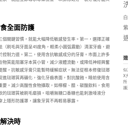
白
食全面防護
三個關鍵習慣，就能大幅降低敏感發生率。第一，選擇正確
法（刷毛與牙面呈45度角，輕柔小圓弧震動）清潔牙齒，避
於控制力道。第二，使用含抗敏感成分的牙膏。市面上許多
連
些物質能阻塞牙本質小管，減少液體流動，或降低神經興奮
提醒，抗敏感牙膏只能暫時緩解症狀，無法從根本修復琺瑯
似
X
促進琺瑯質再礦化，強化牙齒表面，對抗酸蝕。睡前使用含
所
重要。減少高酸性食物攝取，如檸檬、醋、碳酸飲料，食用
護
軟的琺瑯質被刷毛磨損。咀嚼無糖口香糖也能刺激唾液分
穿上隱形防護罩，讓象牙質不再輕易暴露。
解決時