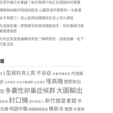
前滑手機又吃重鹹？無形傷腎行為正在侵蝕你的健康
樓梯喘與躺平悶喘別輕忽 心臟衰竭早期警訊一次看懂
水不再費力！核心肌群訓練讓你在浪上持久爆發
丸混放危機！摩擦產生粉屑與細菌滋生，你的藥箱可能
著健康隱患
光和空氣竟會讓藥效蒸發？藥師警告：這樣放藥，吃下
可能沒效
籤
L夾
L型資料夾
不孕症
內視鏡
VX
兒童保健食品
堆高機
塑膠射出
皮
台中假牙
台北中醫減肥
台北植牙
大圖輸出
多囊性卵巢症候群
型
封口機
新竹婚宴會館
早
蘭民宿
提升免疫力
桶裝水
桃園中醫
治療
橡膠
水雷射
桃園機場接送