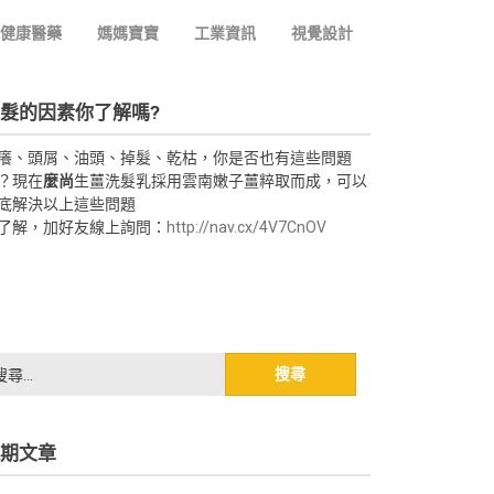
健康醫藥
媽媽寶寶
工業資訊
視覺設計
髮的因素你了解嗎?
癢、頭屑、油頭、掉髮、乾枯，你是否也有這些問題
？現在
麼尚
生薑洗髮乳採用雲南嫩子薑粹取而成，可以
底解決以上這些問題
了解，加好友線上詢問：
http://nav.cx/4V7CnOV
期文章