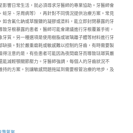
至影響日常生活，就必須尋求牙醫師的專業協助。牙醫師會
、蛀牙、牙周病等），再針對不同情況提供治療方案。常見
，如含氟化鈉或草酸鹽的凝膠或塗料，能立即封閉暴露的牙
導致牙根暴露的患者，醫師可能會建議進行牙根覆蓋手術，
象牙質。另一種選項是使用樹脂或玻璃離子體等材料進行牙
部缺損。對於嚴重磨耗或敏感難以控制的牙齒，有時需要製
值得注意的是，有些患者可能因為夜間磨牙而導致琺瑯質嚴
還能減輕顎關節壓力。牙醫師強調，每個人的牙齒狀況不
維持的方案。別讓敏感問題拖延到需要根管治療的地步，及
依靠氧氣