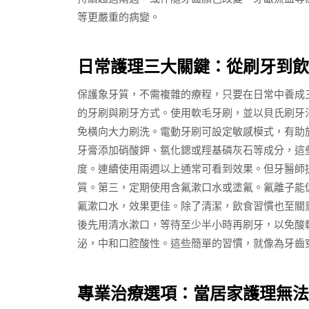
等更嚴重的病變。
日常護理三大關鍵：從刷牙到飲
保護象牙質，不需複雜的療程，只要在日常中養成
的牙刷與刷牙方式。使用軟毛牙刷，並以貝氏刷牙
免橫向大力刷洗。電動牙刷可設定敏感模式，有助
牙膏添加硝酸鉀、氯化鍶或羥基磷灰石等成分，這
度。連續使用兩週以上通常可看到效果。但牙醫師
質。第三，定期使用含氟漱口水或塗氟。氟離子能
氟漱口水，效果更佳。除了清潔，飲食習慣也至關
後先用清水漱口，等待至少半小時再刷牙，以免酸
泌，中和口腔酸性。這些簡單的習慣，就像為牙齒
專業治療選項：當居家護理無法