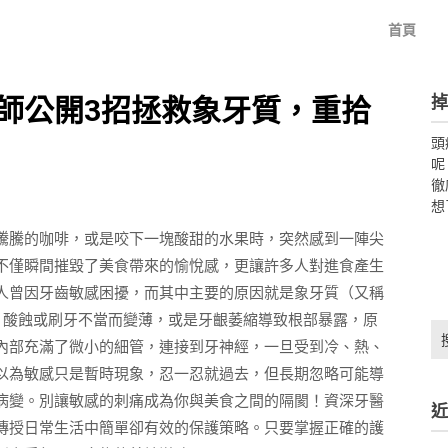
首頁
掉
師公開3招拯救象牙質，重拾
頭
呢
徹
想
騰騰的咖啡，或是咬下一塊酸甜的水果時，突然感到一陣尖
不僅瞬間摧毀了美食帶來的愉悅感，更讓許多人對進食產生
人曾因牙齒敏感困擾，而其中主要的原因就是象牙質（又稱
、酸蝕或刷牙不當而變薄，或是牙齦萎縮導致根部暴露，原
搜
內部充滿了微小的細管，連接到牙神經，一旦受到冷、熱、
尋
關
以為敏感只是暫時現象，忍一忍就過去，但長期忽略可能導
鍵
病變。別讓敏感的刺痛成為你與美食之間的隔閡！資深牙醫
近
字:
傳授日常生活中簡單卻有效的保護策略。只要掌握正確的護