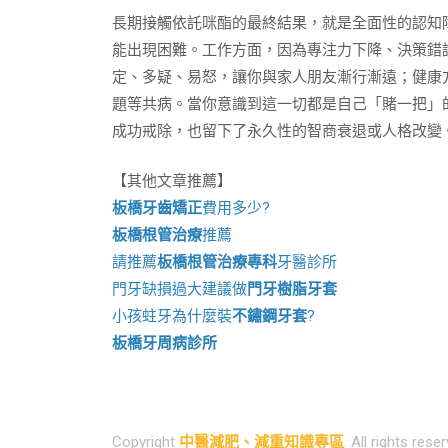
長期接觸依託咪酯的最終結果，就是全面性的認知
能出現困難。工作方面，因為專注力下降、決策錯
定、多疑、易怒，讓你與家人朋友漸行漸遠；健康
題等共病。當你意識到這一切都是自己「賭一把」
成功戒除，也留下了永久性的智商衰退或人格改變
【其他文章推薦】
板橋牙齒矯正
費用多少?
板橋根管治療
推薦
請推薦
板橋根管治療專科
牙醫診所
門牙缺損過大建議做
門牙樹脂牙套
小孩蛀牙為什麼裝
不鏽鋼牙套
?
板橋牙周病診所
Copyright
中醫減肥、減重知識專區
. All rights rese