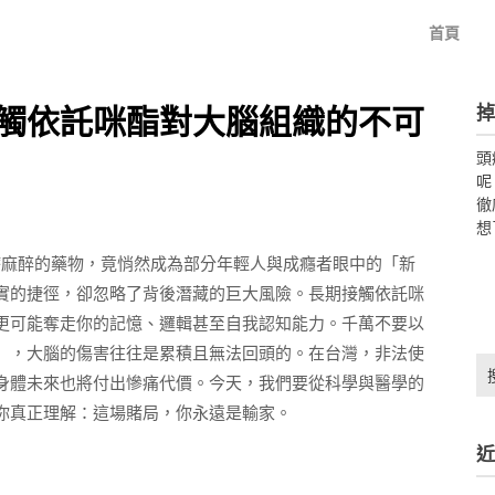
首頁
掉
觸依託咪酯對大腦組織的不可
頭
呢
徹
想
於醫療麻醉的藥物，竟悄然成為部分年輕人與成癮者眼中的「新
實的捷徑，卻忽略了背後潛藏的巨大風險。長期接觸依託咪
更可能奪走你的記憶、邏輯甚至自我認知能力。千萬不要以
」，大腦的傷害往往是累積且無法回頭的。在台灣，非法使
搜
身體未來也將付出慘痛代價。今天，我們要從科學與醫學的
尋
關
你真正理解：這場賭局，你永遠是輸家。
鍵
近
字: