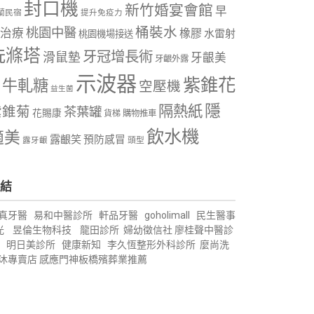
封口機
新竹婚宴會館
早
蘭民宿
提升免疫力
桶裝水
桃園中醫
治療
橡膠
水雷射
桃園機場接送
洗滌塔
牙冠增長術
滑鼠墊
牙齦美
牙齦外露
示波器
紫錐花
牛軋糖
空壓機
益生菌
隱
隔熱紙
紫錐菊
茶葉罐
花賜康
購物推車
貨梯
飲水機
適美
露齦笑
預防感冒
露牙齦
頭型
結
真牙醫
易和中醫診所
軒品牙醫
goholimall
民生醫事
光
昱倫生物科技
龍田診所
婦幼徵信社
廖桂聲中醫診
明日美診所
健康新知
李久恆整形外科診所
麼尚洗
沐專賣店
感應門神
板橋殯葬業推薦