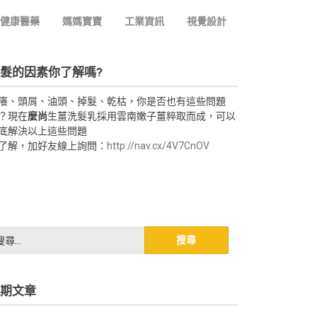
健康醫藥
媽媽寶寶
工業資訊
視覺設計
髮的因素你了解嗎?
癢、頭屑、油頭、掉髮、乾枯，你是否也有這些問題
？現在
麼尚
生薑洗髮乳採用雲南嫩子薑粹取而成，可以
底解決以上這些問題
了解，加好友線上詢問：
http://nav.cx/4V7CnOV
期文章