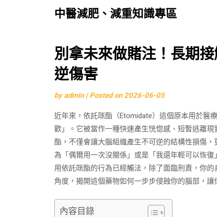
中醫減肥、減重知識專區
Skip
別拿未來做賭注！長期接
to
逆傷害
content
by
admin
|
Posted on
2026-06-05
近年來，依託咪酯（Etomidate）這個原本用
歡」。它被當作一種快速產生恍惚感、短暫逃離現
酯，不僅會讓大腦組織產生不可逆的結構性損傷，
為「偶爾用一次沒關係」或是「我還年輕可以恢復
用依託咪酯的行為已經觸法，除了面臨刑責，你的
角度，揭開這個藥物如何一步步侵蝕你的腦部，讓
內容目錄