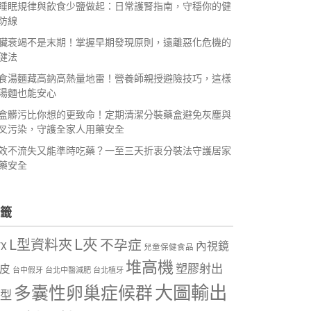
睡眠規律與飲食少鹽做起：日常護腎指南，守穩你的健
防線
臟衰竭不是末期！掌握早期發現原則，遠離惡化危機的
健法
食湯麵藏高鈉高熱量地雷！營養師親授避險技巧，這樣
湯麵也能安心
盒髒污比你想的更致命！定期清潔分裝藥盒避免灰塵與
叉污染，守護全家人用藥安全
效不流失又能準時吃藥？一至三天折衷分裝法守護居家
藥安全
籤
L夾
L型資料夾
不孕症
內視鏡
VX
兒童保健食品
堆高機
塑膠射出
皮
台中假牙
台北中醫減肥
台北植牙
大圖輸出
多囊性卵巢症候群
型