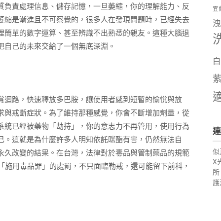
質負責處理信息、儲存記憶，一旦萎縮，你的理解能力、反
宜
萎縮是漸進且不可察覺的，很多人在發現問題時，已經失去
洩
理簡單的數字運算、甚至辨識不出熟悉的親友。這種大腦退
把自己的未來交給了一個無底深淵。
白
賞迴路，快速釋放多巴胺，讓使用者感到短暫的愉悅與放
求與戒斷症狀。為了維持那種感覺，你會不斷增加劑量，從
系統已經被藥物「劫持」，你的意志力不再管用，使用行為
連
己。這就是為什麼許多人明知依託咪酯有害，仍然無法自
似
永久改變的結果。在台灣，法律對於毒品與管制藥品的規範
X
條「施用毒品罪」的處罰，不只面臨勒戒，還可能留下前科，
所
護