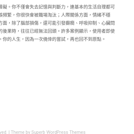
障礙。你不僅會失去記憶與判斷力，連基本的生活自理都可
誤頻繁，你很快會被職場淘汰；人際關係方面，情緒不穩
方面，除了腦部損傷，還可能引發癲癇、呼吸抑制、心臟問
的後果時，往往已經無法回頭。許多案例顯示，使用者即使
。你的人生，因為一次僥倖的嘗試，再也回不到原點。
rved.
| Theme by
Superb WordPress Themes