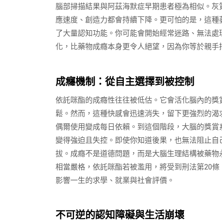
腦部掃描結果與阿茲海默症早期患者極為相似。灰
應速度、創造力都會持續下降。更可怕的是，這種
了大量認知功能。你可能會開始經常迷路、無法處
化，比藥物成癮本身更令人絕望，因為你等於親手
成癮機制：從自主選擇到被控制
依託咪酯的成癮性往往被低估。它會活化腦內的獎
鬆。然而，這種快感會迅速消失，留下更強烈的渴
偶爾使用變成每日依賴。到這個階段，大腦的獎賞
變得強迫且失控。即使你知道後果，也無法阻止自
拔。成癮不是道德問題，而是大腦生理結構被藥物
相當嚴格，依託咪酯若被濫用，將受到刑法第20
影響一生的求學、就業與社會評價。
不可逆的認知障礙與生活崩壞