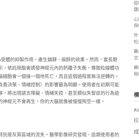
從
康
心
保
外
吃
藥
交
A受體的抑製作用，產生鎮靜、麻醉的效果。然而，當長期
藥
示，依託咪酯會誘發神經元內的鈣離子失衡，導致粒線體功
用
腦細胞會一個接一個地死亡，而且這個過程是無法逆轉的。
負責決策、情緒控制）的影響最為明顯。使用者在初期可能
移，將出現語言障礙、情緒失控、甚至類似失智症的行為退
標
的神經元不會再生，你的大腦就像被慢慢掏空一樣。
A
拉
成
特別是灰質區域的流失。醫學影像研究發現，這類使用者的