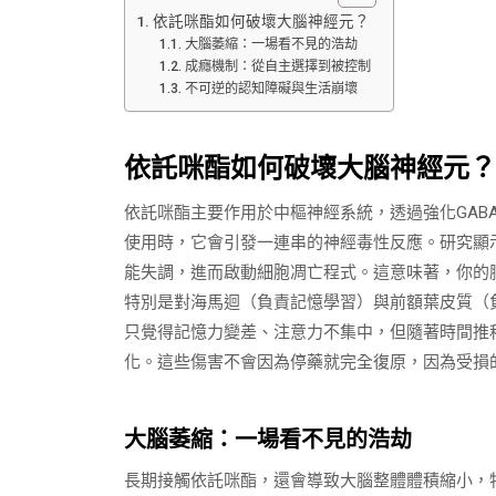
依託咪酯如何破壞大腦神經元？
大腦萎縮：一場看不見的浩劫
成癮機制：從自主選擇到被控制
不可逆的認知障礙與生活崩壞
依託咪酯如何破壞大腦神經元？
依託咪酯主要作用於中樞神經系統，透過強化GAB
使用時，它會引發一連串的神經毒性反應。研究顯
能失調，進而啟動細胞凋亡程式。這意味著，你的
特別是對海馬迴（負責記憶學習）與前額葉皮質（
只覺得記憶力變差、注意力不集中，但隨著時間推
化。這些傷害不會因為停藥就完全復原，因為受損
大腦萎縮：一場看不見的浩劫
長期接觸依託咪酯，還會導致大腦整體體積縮小，