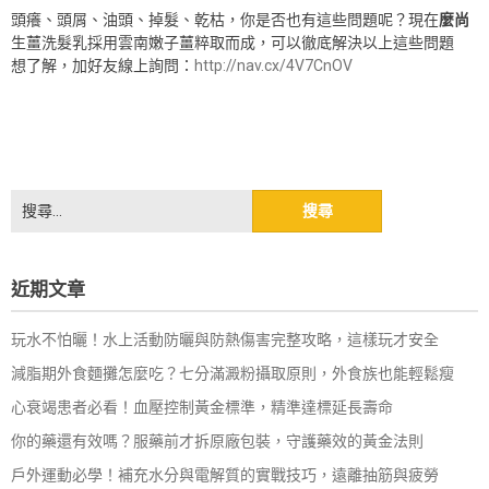
頭癢、頭屑、油頭、掉髮、乾枯，你是否也有這些問題呢？現在
麼尚
生薑洗髮乳採用雲南嫩子薑粹取而成，可以徹底解決以上這些問題
想了解，加好友線上詢問：
http://nav.cx/4V7CnOV
搜
尋
關
鍵
近期文章
字:
玩水不怕曬！水上活動防曬與防熱傷害完整攻略，這樣玩才安全
減脂期外食麵攤怎麼吃？七分滿澱粉攝取原則，外食族也能輕鬆瘦
心衰竭患者必看！血壓控制黃金標準，精準達標延長壽命
你的藥還有效嗎？服藥前才拆原廠包裝，守護藥效的黃金法則
戶外運動必學！補充水分與電解質的實戰技巧，遠離抽筋與疲勞