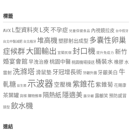
標籤
L夾
L型資料夾
不孕症
內視鏡拉皮
AVX
兒童保健食品
台中假牙
多囊性卵巢
堆高機
塑膠射出成型
台北中醫減肥
台北植牙
大圖輸出
封口機
症候群
新竹
宜蘭民宿
提升免疫力
婚宴會館
桶裝水
桃園中醫
早洩治療
橡膠
水
桃園機場接送
洗滌塔
牛
牙冠增長術
滑鼠墊
牙齦美白
雷射
牙齦外露
示波器
紫錐花
軋糖
空壓機
紫錐菊
花賜康
益生菌
隱適美
隔熱紙
茶葉罐
露齦笑
預防感冒
購物推車
貨梯
露牙齦
飲水機
頭型
連結