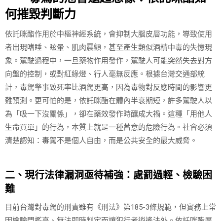
何摧毀判斷力
依託咪酯作用於中樞神經系統，會抑制大腦皮層功能，導致使用
者出現嗜睡、眩暈、肌肉震顫，甚至產生類似酒精中毒的失憶現
象。駕駛過程中，一旦藥物作用發作，駕駛人可能突然失去對方
向盤的控制，或對紅綠燈、行人毫無反應。根據台灣交通部統
計，毒駕肇事致死率比酒駕更高，因為毒物對反應時間的影響更
難預測。更可怕的是，依託咪酯在體內半衰期短，許多駕駛人以
為「吸一下沒關係」，卻在藥效發作時釀成大禍。這種「用他人
生命買單」的行為，本質上就是一種蓄意的危險行為。社會必須
清楚認知：毒駕不是個人自由，而是公共安全的最大威脅。
二、現行法律漏洞亟待補強：處罰過輕、檢驗困
難
目前台灣對毒駕的刑責雖有《刑法》第185-3條規範，但實務上常
因檢驗門檻高、無法即時判定而讓犯行者逍遙法外。依託咪酯屬