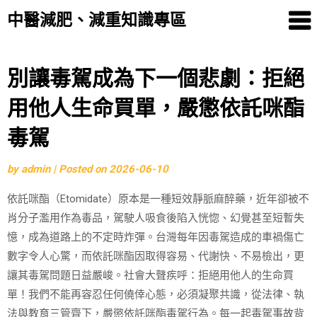
中醫減肥、減重知識專區
Skip
別讓毒駕成為下一個悲劇：拒絕
to
用他人生命買單，嚴懲依託咪酯
content
毒駕
by
admin
|
Posted on
2026-06-10
依託咪酯（Etomidate）原本是一種短效靜脈麻醉藥，近年卻被不
肖分子濫用作為毒品，駕駛人吸食後陷入恍惚、幻覺甚至短暫失
憶，成為道路上的不定時炸彈。台灣每年因毒駕造成的車禍傷亡
數字令人心驚，而依託咪酯因取得容易、代謝快、不易檢出，更
讓其毒駕問題日益嚴峻。社會大聲疾呼：拒絕用他人的生命買
單！我們不能再容忍任何僥倖心態，必須凝聚共識，從法律、執
法與教育三管齊下，嚴懲依託咪酯毒駕行為。每一起毒駕事故背