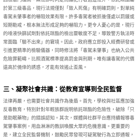
於第三級毒品，現行法規僅對「致人死傷」有明確罰則，對單純
毒駕未肇事者的嚇阻效果有限。許多毒駕者被抓後僅處以罰鍰或
短期勒戒，根本無法形成足夠的嚇阻力。更令人憂心的是，現行
的唾液快篩試劑對依託咪酯的檢出靈敏度不足，導致警方執法時
常面臨「驗不出來」的窘境。因此，政府應立即投入經費研發或
引進更精準的檢驗儀器，同時修法將「毒駕未肇事」也納入公共
危險罪範疇，比照酒駕標準提高罰金與刑期。唯有讓毒駕的代價
遠高於僥倖的誘惑，才能有效遏止歪風。
三、凝聚社會共識：從教育宣導到全民監督
法律再嚴，也需要社會共識作為後盾。首先，學校與社區應加強
反毒教育，特別針對年輕族群說明依託咪酯的危險性，破除「只
是助眠藥物」的錯誤認知。其次，媒體與社群平台應持續報導毒
駕肇事案例，用血淋淋的教訓喚醒大眾的危機意識。更重要的
是，建立全民監督機制，鼓勵民眾發現可疑駕駛行為立即通報，