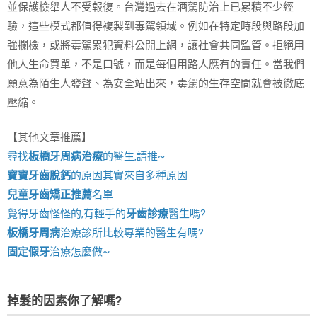
並保護檢舉人不受報復。台灣過去在酒駕防治上已累積不少經
驗，這些模式都值得複製到毒駕領域。例如在特定時段與路段加
強攔檢，或將毒駕累犯資料公開上網，讓社會共同監管。拒絕用
他人生命買單，不是口號，而是每個用路人應有的責任。當我們
願意為陌生人發聲、為安全站出來，毒駕的生存空間就會被徹底
壓縮。
【其他文章推薦】
尋找
板橋牙周病治療
的醫生,請推~
寶寶牙齒脫鈣
的原因其實來自多種原因
兒童牙齒矯正推薦
名單
覺得牙齒怪怪的,有輕手的
牙齒診療
醫生嗎?
板橋牙周病
治療診所比較專業的醫生有嗎?
固定假牙
治療怎麼做~
掉髮的因素你了解嗎?