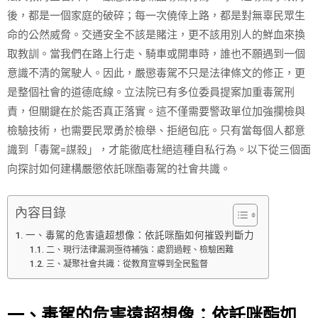
後，都是一個家庭的破碎；每一次僥倖上路，都是對無辜民眾生
命的公然威脅。交通安全不該是賭注，更不該用別人的鮮血來換
取教訓。當我們在路上行走、騎車或開車時，誰也不願遇到一個
意識不清的駕駛人。因此，嚴懲毒駕不只是法律條文的修正，更
是整個社會的道德底線。立法院已有多位委員提案加重毒駕刑
責，但關鍵在於能否真正落實。這不僅需要警政單位加強攔檢與
檢驗技術，也需要民眾勇於檢舉、拒絕包庇。只有當每個人都意
識到「毒駕=謀殺」，才能徹底杜絕這種自私行為。以下從三個面
向探討如何建構嚴懲依託咪酯毒駕的社會共識。
內容目錄
一、毒駕的危害遠超想像：依託咪酯如何摧毀判斷力
二、現行法律漏洞亟待補強：處罰過輕、檢驗困難
三、凝聚社會共識：從教育宣導到全民監督
一、毒駕的危害遠超想像：依託咪酯如