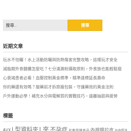
搜
尋
關
鍵
近期文章
字:
玩水不怕曬！水上活動防曬與防熱傷害完整攻略，這樣玩才安全
減脂期外食麵攤怎麼吃？七分滿澱粉攝取原則，外食族也能輕鬆瘦
心衰竭患者必看！血壓控制黃金標準，精準達標延長壽命
你的藥還有效嗎？服藥前才拆原廠包裝，守護藥效的黃金法則
戶外運動必學！補充水分與電解質的實戰技巧，遠離抽筋與疲勞
標籤
L夾
L型資料夾
不孕症
內視鏡拉皮
AVX
兒童保健食品
台中假牙