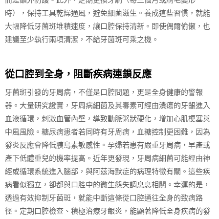
而是額外防護。此外，定期更換牙刷（每三個月或刷毛變形
時），保持工具乾燥通風，避免細菌滋生。養成這些習慣，就能
大幅降低牙菌斑堆積速度，讓口腔保持清新。即使偶爾偷懶，也
建議至少執行兩項清潔，不給牙菌斑可乘之機。
從口腔到全身，阻斷疾病連鎖反應
牙菌斑引發的牙周病，不僅是口腔問題，更是全身健康的警報
器。大量研究證實，牙周病細菌及其毒素可經由潰瘍的牙齦進入
血液循環，刺激血管內壁，導致動脈粥狀硬化，增加心肌梗塞與
中風風險。糖尿病患者若同時有牙周病，血糖控制更困難，因為
發炎反應會降低胰島素敏感性。孕婦若患有嚴重牙周病，早產或
產下低體重兒的機率提高。近年更發現，牙周病細菌可能經由神
經或循環系統進入腦部，與阿茲海默症的病理特徵有關。這些疾
病看似獨立，卻都與口腔中的微生態失調息息相關。幸運的是，
透過有效抑制牙菌斑，就能中斷這條從口腔通往全身的致病路
徑。定期口腔檢查、積極治療牙齦炎，能顯著降低全身疾病的發