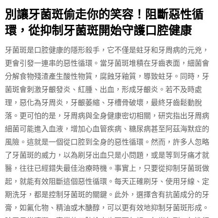
別讓牙菌斑偷走你的笑容！阻斷惡性循
環，從抑制牙菌斑開始守護口腔健康
牙菌斑是口腔健康的隱形殺手，它不僅是蛀牙和牙周病的元兇，
更會引發一連串的惡性循環。當牙菌斑堆積在牙齒表面，細菌會
分解食物殘渣產生酸性物質，腐蝕牙釉質，導致蛀牙。同時，牙
菌斑會刺激牙齦發炎、紅腫、出血，形成牙齦炎。若不及時處
理，惡化為牙周炎，牙齦萎縮、牙槽骨破壞，最終牙齒鬆動脫
落。更可怕的是，牙周病與全身健康密切相關，研究指出牙周病
細菌可能進入血液，增加心血管疾病、糖尿病甚至阿茲海默症的
風險。這就是一個從口腔到全身的惡性循環。然而，許多人忽略
了牙菌斑的威力，以為刷牙出血只是小問題，或是等到牙痛才就
醫，往往已經錯失最佳治療時機。事實上，只要從抑制牙菌斑做
起，就能有效阻斷這個惡性循環。每天正確刷牙、使用牙線、定
期洗牙，都是控制牙菌斑的關鍵。此外，選擇含有抗菌成分的牙
膏，如氟化物、精油或木醣醇，可以更有效地抑制牙菌斑形成。