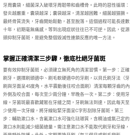
牙周囊袋，細菌深入破壞牙周韌帶和齒槽骨。此時的惡性循環：
發炎越嚴重，囊袋越深；囊袋越深，清潔越困難，細菌越猖獗。
最終骨質流失，牙齒開始鬆動，甚至脫落。這個過程可能長達數
十年，初期毫無痛感，等到出現症狀往往已不可逆。因此，從源
頭抑制牙菌斑，是避免整個毀滅性連鎖反應的唯一方法。
掌握正確清潔三步驟，徹底杜絕牙菌斑
要有效抑制牙菌斑，必須建立無死角的清潔習慣。第一步：正確
刷牙。選擇刷頭適中、刷毛軟硬適中的牙刷，以貝氏刷牙法（牙
刷與牙面呈45度角，水平震動後往咬合面刷）清潔每顆牙齒的內
外側及咬合面，每次至少兩分鐘，早晚各一次。第二步：使用牙
線。牙菌斑最喜歡藏匿在牙縫之間，牙刷無法到達，因此每天至
少使用一次牙線，將牙線貼緊牙面呈C字形刮除牙菌斑。第三
步：輔助漱口水。含氟漱口水可強化琺瑯質，含精油或氯己定的
漱口水則能減少細菌總量。需注意漱口水不能取代刷牙和牙線，