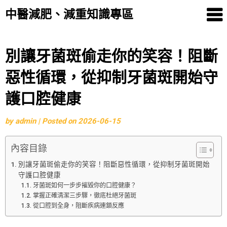
中醫減肥、減重知識專區
Skip
別讓牙菌斑偷走你的笑容！阻斷
to
惡性循環，從抑制牙菌斑開始守
content
護口腔健康
by
admin
|
Posted on
2026-06-15
內容目錄
別讓牙菌斑偷走你的笑容！阻斷惡性循環，從抑制牙菌斑開始
守護口腔健康
牙菌斑如何一步步摧毀你的口腔健康？
掌握正確清潔三步驟，徹底杜絕牙菌斑
從口腔到全身，阻斷疾病連鎖反應