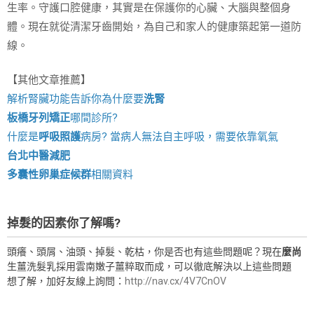
生率。守護口腔健康，其實是在保護你的心臟、大腦與整個身
體。現在就從清潔牙齒開始，為自己和家人的健康築起第一道防
線。
【其他文章推薦】
解析腎臟功能告訴你為什麼要
洗腎
板橋牙列矯正
哪間診所?
什麼是
呼吸照護
病房? 當病人無法自主呼吸，需要依靠氧氣
台北中醫減肥
多囊性卵巢症候群
相關資料
掉髮的因素你了解嗎?
頭癢、頭屑、油頭、掉髮、乾枯，你是否也有這些問題呢？現在
麼尚
生薑洗髮乳採用雲南嫩子薑粹取而成，可以徹底解決以上這些問題
想了解，加好友線上詢問：
http://nav.cx/4V7CnOV