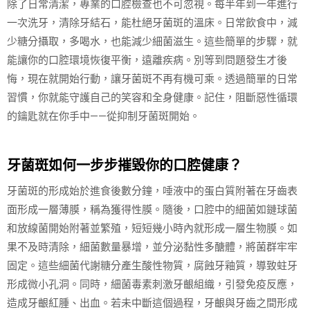
除了日常清潔，專業的口腔檢查也不可忽視。每半年到一年進行
一次洗牙，清除牙結石，能杜絕牙菌斑的溫床。日常飲食中，減
少糖分攝取，多喝水，也能減少細菌滋生。這些簡單的步驟，就
能讓你的口腔環境恢復平衡，遠離疾病。別等到問題發生才後
悔，現在就開始行動，讓牙菌斑不再有機可乘。透過簡單的日常
習慣，你就能守護自己的笑容和全身健康。記住，阻斷惡性循環
的鑰匙就在你手中——從抑制牙菌斑開始。
牙菌斑如何一步步摧毀你的口腔健康？
牙菌斑的形成始於進食後數分鐘，唾液中的蛋白質附著在牙齒表
面形成一層薄膜，稱為獲得性膜。隨後，口腔中的細菌如鏈球菌
和放線菌開始附著並繁殖，短短幾小時內就形成一層生物膜。如
果不及時清除，細菌數量暴增，並分泌黏性多醣體，將菌群牢牢
固定。這些細菌代謝糖分產生酸性物質，腐蝕牙釉質，導致蛀牙
形成微小孔洞。同時，細菌毒素刺激牙齦組織，引發免疫反應，
造成牙齦紅腫、出血。若未中斷這個過程，牙齦與牙齒之間形成