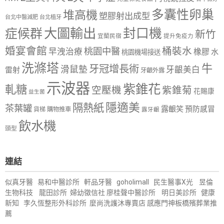
多囊性卵巢
堆高機
塑膠射出成型
台北中醫減肥
台北植牙
大圖輸出
封口機
症候群
新竹
宜蘭民宿
提升免疫力
婚宴會館
桶裝水
桃園中醫
早洩治療
橡膠
水
桃園機場接送
洗滌塔
牛
牙冠增長術
滑鼠墊
牙齦美白
雷射
牙齦外露
示波器
紫錐花
軋糖
空壓機
紫錐菊
花賜康
益生菌
隱適美
隔熱紙
茶葉罐
露齦笑
預防感冒
購物推車
貨梯
露牙齦
飲水機
頭型
連結
似真牙醫
易和中醫診所
軒品牙醫
goholimall
民生醫事X光
昱倫
生物科技
龍田診所
婦幼徵信社
廖桂聲中醫診所
明日美診所
健康
新知
李久恆整形外科診所
麼尚洗護沐專賣店
感應門神
板橋殯葬業推
薦