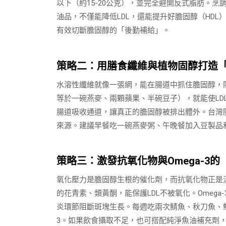
以下（約15-20公克），並完全避開反式脂肪。
油品，不僅能降低LDL，還能提升好膽固醇（HD
有效切斷膽固醇的「後勤補給」。
策略二：用膳食纖維與植物固醇打造
水溶性纖維就像一張網，能在腸道中抓住膽固醇，阻
等於一碗燕麥、兩顆蘋果、半碗豆子），就能使LDL
腸道吸收通道，讓真正的膽固醇被排出體外。台灣
來源。建議早餐吃一碗燕麥粥、午晚餐加入豆製品
策略三：激發抗氧化物與Omega-3的
氧化壓力是膽固醇生根的催化劑，而抗氧化物正是
的花青素、類黃酮，能保護LDL不被氧化。Omeg
炎環節阻斷斑塊生長。每週吃兩次鯖魚、秋刀魚、鮭
3。如果飲食攝取不足，也可搭配純淨魚油補充劑