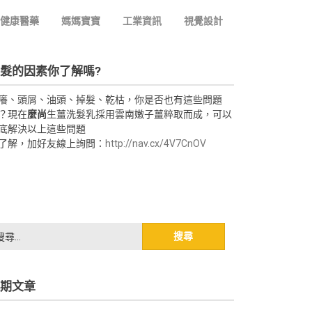
健康醫藥
媽媽寶寶
工業資訊
視覺設計
髮的因素你了解嗎?
癢、頭屑、油頭、掉髮、乾枯，你是否也有這些問題
？現在
麼尚
生薑洗髮乳採用雲南嫩子薑粹取而成，可以
底解決以上這些問題
了解，加好友線上詢問：
http://nav.cx/4V7CnOV
期文章