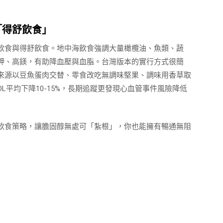
「得舒飲食」
飲食與得舒飲食。地中海飲食強調大量橄欖油、魚類、蔬
鉀、高鎂，有助降血壓與血脂。台灣版本的實行方式很簡
來源以豆魚蛋肉交替、零食改吃無調味堅果、調味用香草取
L平均下降10-15%，長期追蹤更發現心血管事件風險降低
飲食策略，讓膽固醇無處可「紮根」，你也能擁有暢通無阻