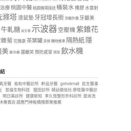
桶裝水
桃園中醫
治療
橡膠
水雷射
桃園機場接送
洗滌塔
牙冠增長術
滑鼠墊
牙齦美
牙齦外露
示波器
紫錐花
牛軋糖
空壓機
益生菌
隱
隔熱紙
紫錐菊
茶葉罐
花賜康
購物推車
貨梯
飲水機
適美
露齦笑
預防感冒
露牙齦
頭型
結
真牙醫
易和中醫診所
軒品牙醫
goholimall
民生醫事
光
昱倫生物科技
龍田診所
婦幼徵信社
廖桂聲中醫診
明日美診所
健康新知
李久恆整形外科診所
麼尚洗
沐專賣店
感應門神
板橋殯葬業推薦