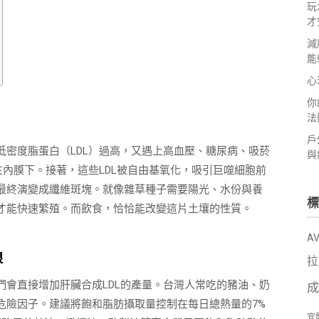
玩
才
減
能
心
你
法
戶
密度脂蛋白（LDL）過高，又遇上高血壓、糖尿病、吸菸
與
在內膜下。接著，這些LDL被自由基氧化，吸引巨噬細胞前
最終演變成纖維斑塊。就像雜草種子需要陽光、水份與養
標
才能快速繁殖。而飲食，恰恰能改變這片土壤的性質。
A
線
拉
會直接增加肝臟合成LDL的產量。台灣人常吃的豬油、奶
成
危險因子。建議將飽和脂肪攝取量控制在每日總熱量的7%
宜