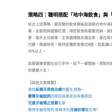
策略四：聰明搭配「地中海飲食」與
綜合上述策略，最完整的飲食模板就是融合地中海
果、全穀物與適量紅酒；得舒飲食則著重低鈉、高
單：每天五份蔬果、主食選擇糙米或全麥、蛋白質
代鹽。根據研究，堅持這種飲食模式8週，就能讓LD
30%以上。
血管健康掌握在自己手中，從下一餐開始，用對的
的健康人生。
【其他文章推薦】
尋找
板橋牙周病治療
的醫生,請推~
寶寶牙齒脫鈣
的原因其實來自多種原因
兒童牙齒矯正推薦
名單
覺得牙齒怪怪的,有輕手的
牙齒診療
醫生嗎?