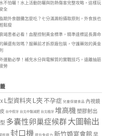
水不怕曬！水上活動防曬與防熱傷害完整攻略，這樣玩
安全
脂期外食麵攤怎麼吃？七分滿澱粉攝取原則，外食族也
輕鬆瘦
衰竭患者必看！血壓控制黃金標準，精準達標延長壽命
的藥還有效嗎？服藥前才拆原廠包裝，守護藥效的黃金
則
外運動必學！補充水分與電解質的實戰技巧，遠離抽筋
疲勞
籤
L夾
L型資料夾
不孕症
內視鏡
VX
兒童保健食品
堆高機
塑膠射出
皮
台中假牙
台北中醫減肥
台北植牙
大圖輸出
多囊性卵巢症候群
型
封口機
新竹婚宴會館
早
蘭民宿
提升免疫力