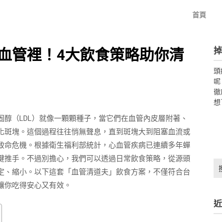
首頁
掉
血管裡！4大飲食策略助你清
頭
呢
徹
想
醇（LDL）就像一顆顆種子，當它們在血管內皮層附著、
化斑塊。這個過程往往悄無聲息，直到斑塊大到阻塞血流或
致命危機。根據衛生福利部統計，心血管疾病已連續多年蟬
鍵推手。不過別擔心，我們可以透過日常飲食策略，從源頭
搜
定、縮小。以下這套「血管清道夫」飲食方案，不僅符合台
尋
關
讓你吃得安心又有效。
鍵
近
字: