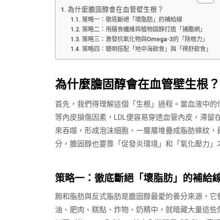
為什麼膽固醇會在血管壁生根？
策略一：徹底斷絕「壞脂肪」的補給線
策略二：用膳食纖維與植物固醇打造「捕膽網」
策略三：激發抗氧化物與Omega-3的「除根力」
策略四：聰明搭配「地中海飲食」與「得舒飲食」
為什麼膽固醇會在血管壁生根？
首先，我們得理解這個「生根」過程。當血液中的低
等內皮損傷因素，LDL便容易穿透血管內皮，滯留
來吞噬，形成泡沫細胞，一層層堆疊成脂肪條紋，
分，膽固醇也要靠「促發炎環境」和「氧化壓力」
策略一：徹底斷絕「壞脂肪」的補給
飽和脂肪與反式脂肪是膽固醇最愛的養分來源，它們
油、肥肉、糕點、炸物、奶精中，就暗藏大量這些