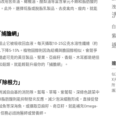
烹調改用苦茶油、橄欖油、酪梨油等富含單元不飽和脂肪酸的
洩
L）。此外，選擇低脂或脫脂乳製品、去皮禽肉、瘦肉，就能
白
「捕膽網」
止它被吸收回血液。每天攝取10-25公克水溶性纖維（約
下降5-15%。植物固醇則因為結構與膽固醇相似，會競爭
隨處可見的黃豆製品、堅果、亞麻籽、香菇、木耳都是絕佳
連
和菇類，就能輕鬆升級你的「捕膽網」。
似
X
「除根力」
所
護
消滅自由基的消防隊。藍莓、草莓、紫葡萄、深綠色蔬菜中
a-3脂肪酸則能抑制發炎反應，減少泡沫細胞形成，直接從發
魚等深海魚，或攝取亞麻籽、奇亞籽，就能補充Omega-
，但務必諮詢醫師或營養師。