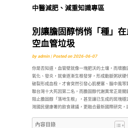
中醫減肥、減重知識專區
Skip
別讓膽固醇悄悄「種」在
to
空血管垃圾
content
by
admin
|
Posted on
2026-06-07
你是否知道，血管壁就像一塊肥沃的土壤，而壞膽固
氧化、發炎，就會逐漸生根發芽，形成動脈粥狀硬
破裂形成血栓，才會突然引發心肌梗塞、腦中風等
聯台灣十大死因第二名，而膽固醇代謝異常正是關
阻止膽固醇「落地生根」，甚至讓已生成的斑塊穩
灣國民健康署的飲食建議，更融合最新國際研究，
內容目錄