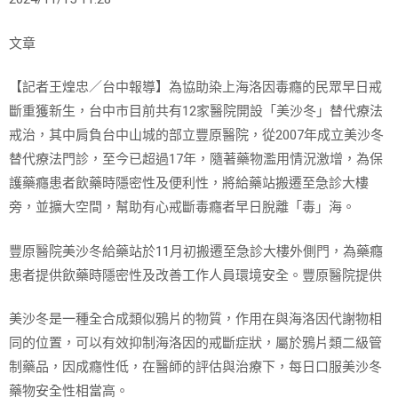
文章
【記者王煌忠／台中報導】為協助染上海洛因毒癮的民眾早日戒
斷重獲新生，台中市目前共有12家醫院開設「美沙冬」替代療法
戒治，其中肩負台中山城的部立豐原醫院，從2007年成立美沙冬
替代療法門診，至今已超過17年，隨著藥物濫用情況激增，為保
護藥癮患者飲藥時隱密性及便利性，將給藥站搬遷至急診大樓
旁，並擴大空間，幫助有心戒斷毒癮者早日脫離「毒」海。
豐原醫院美沙冬給藥站於11月初搬遷至急診大樓外側門，為藥癮
患者提供飲藥時隱密性及改善工作人員環境安全。豐原醫院提供
美沙冬是一種全合成類似鴉片的物質，作用在與海洛因代謝物相
同的位置，可以有效抑制海洛因的戒斷症狀，屬於鴉片類二級管
制藥品，因成癮性低，在醫師的評估與治療下，每日口服美沙冬
藥物安全性相當高。