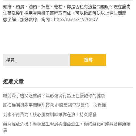
頭癢、頭屑、油頭、掉髮、乾枯，你是否也有這些問題呢？現在
麼尚
生薑洗髮乳採用雲南嫩子薑粹取而成，可以徹底解決以上這些問題
想了解，加好友線上詢問：
http://nav.cx/4V7CnOV
搜
尋
關
鍵
近期文章
字:
睡前滑手機又吃重鹹？無形傷腎行為正在侵蝕你的健康
爬樓梯喘與躺平悶喘別輕忽 心臟衰竭早期警訊一次看懂
划水不再費力！核心肌群訓練讓你在浪上持久爆發
藥丸混放危機！摩擦產生粉屑與細菌滋生，你的藥箱可能藏著健康隱
患