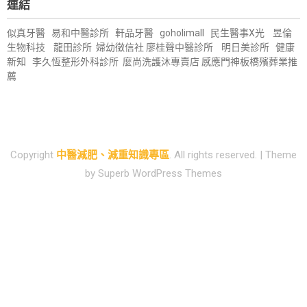
連結
似真牙醫
易和中醫診所
軒品牙醫
goholimall
民生醫事X光
昱倫
生物科技
龍田診所
婦幼徵信社
廖桂聲中醫診所
明日美診所
健康
新知
李久恆整形外科診所
麼尚洗護沐專賣店
感應門神
板橋殯葬業推
薦
Copyright
中醫減肥、減重知識專區
. All rights reserved.
| Theme
by
Superb WordPress Themes