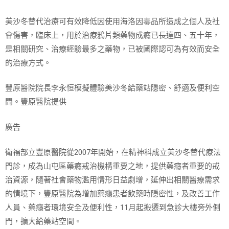
美沙冬替代治療可有效降低因使用海洛因毒品所造成之個人及社
會傷害，臨床上，用於治療鴉片類藥物成癮已長達四、五十年，
是相關研究、治療經驗最多之藥物，已被國際認可為有效而安全
的治療方式。
豐原醫院院長李永恒模擬體驗美沙冬給藥站隱密、舒適及便利空
間。豐原醫院提供
廣告
衛福部立豐原醫院從2007年開始，在精神科成立美沙冬替代療法
門診，成為山屯區藥癮戒治機構重要之地，提供藥癮者重要的戒
治資源，隨著社會藥物濫用情形日益劇增，延伸出相關醫療需求
的情境下，豐原醫院為增加藥癮患者飲藥時隱密性，及改善工作
人員、藥癮者環境安全及便利性，11月起搬遷到急診大樓旁外側
門，擴大給藥站空間。