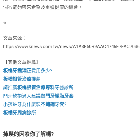
個案能夠帶來希望及重獲健康的機會。
⭐️
文章來源：
https://www.knews.com.tw/news/A1A3E50B9AAC4746F7FAC703
【其他文章推薦】
板橋牙齒矯正
費用多少?
板橋根管治療
推薦
請推薦
板橋根管治療專科
牙醫診所
門牙缺損過大建議做
門牙樹脂牙套
小孩蛀牙為什麼裝
不鏽鋼牙套
?
板橋牙周病診所
掉髮的因素你了解嗎?