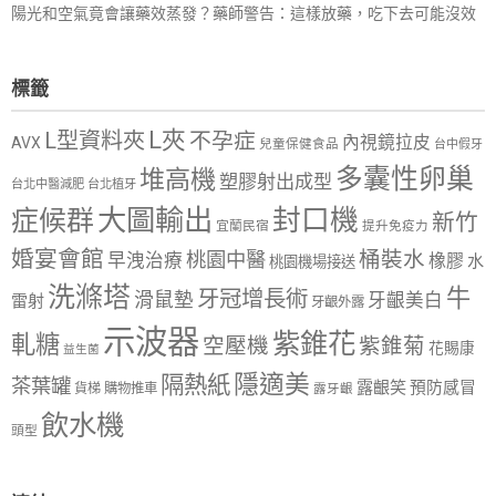
陽光和空氣竟會讓藥效蒸發？藥師警告：這樣放藥，吃下去可能沒效
標籤
L夾
L型資料夾
不孕症
內視鏡拉皮
AVX
兒童保健食品
台中假牙
多囊性卵巢
堆高機
塑膠射出成型
台北中醫減肥
台北植牙
大圖輸出
封口機
症候群
新竹
宜蘭民宿
提升免疫力
婚宴會館
桶裝水
桃園中醫
早洩治療
橡膠
水
桃園機場接送
洗滌塔
牛
牙冠增長術
滑鼠墊
牙齦美白
雷射
牙齦外露
示波器
紫錐花
軋糖
空壓機
紫錐菊
花賜康
益生菌
隱適美
隔熱紙
茶葉罐
露齦笑
預防感冒
購物推車
貨梯
露牙齦
飲水機
頭型