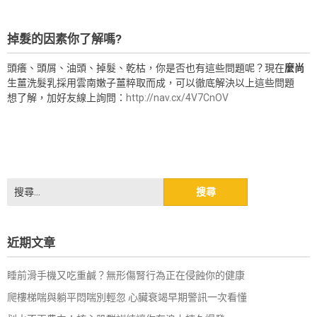
掉髮的因素你了解嗎?
頭癢、頭屑、油頭、掉髮、乾枯，你是否也有這些問題呢？現在
麼尚
生薑洗髮乳採用雲南嫩子薑粹取而成，可以徹底解決以上這些問題
想了解，加好友線上詢問：
http://nav.cx/4V7CnOV
搜
尋
關
鍵
近期文章
字:
睡前滑手機又吃重鹹？無形傷腎行為正在侵蝕你的健康
爬樓梯喘與躺平悶喘別輕忽 心臟衰竭早期警訊一次看懂