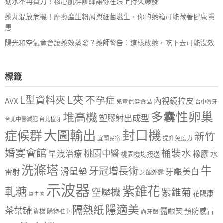
划水不再費力！核心肌群訓練讓你在浪上持久爆發
藥丸混放危機！摩擦產生粉屑與細菌滋生，你的藥箱可能藏著健康隱
患
陽光和空氣竟會讓藥效蒸發？藥師警告：這樣放藥，吃下去可能沒效
標籤
L夾
L型資料夾
不孕症
內視鏡拉皮
AVX
兒童保健食品
台中假牙
多囊性卵巢
堆高機
塑膠射出成型
台北中醫減肥
台北植牙
大圖輸出
封口機
症候群
新竹
宜蘭民宿
提升免疫力
婚宴會館
桶裝水
桃園中醫
早洩治療
橡膠
水
桃園機場接送
洗滌塔
牛
牙冠增長術
滑鼠墊
牙齦美白
雷射
牙齦外露
示波器
紫錐花
軋糖
空壓機
紫錐菊
花賜康
益生菌
隱適美
隔熱紙
茶葉罐
露齦笑
預防感冒
購物推車
貨梯
露牙齦