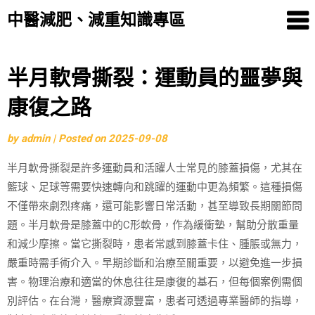
中醫減肥、減重知識專區
Skip
半月軟骨撕裂：運動員的噩夢與
to
康復之路
content
by
admin
|
Posted on
2025-09-08
半月軟骨撕裂是許多運動員和活躍人士常見的膝蓋損傷，尤其在
籃球、足球等需要快速轉向和跳躍的運動中更為頻繁。這種損傷
不僅帶來劇烈疼痛，還可能影響日常活動，甚至導致長期關節問
題。半月軟骨是膝蓋中的C形軟骨，作為緩衝墊，幫助分散重量
和減少摩擦。當它撕裂時，患者常感到膝蓋卡住、腫脹或無力，
嚴重時需手術介入。早期診斷和治療至關重要，以避免進一步損
害。物理治療和適當的休息往往是康復的基石，但每個案例需個
別評估。在台灣，醫療資源豐富，患者可透過專業醫師的指導，