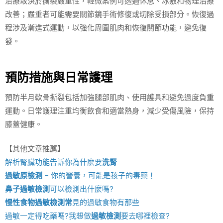
治療取決於撕裂嚴重性，輕微案例可透過休息、冰敷和物理治療
改善；嚴重者可能需要關節鏡手術修復或切除受損部分。恢復過
程涉及漸進式運動，以強化周圍肌肉和恢復關節功能，避免復
發。
預防措施與日常護理
預防半月軟骨撕裂包括加強腿部肌肉、使用護具和避免過度負重
運動。日常護理注重均衡飲食和適當熱身，減少受傷風險，保持
膝蓋健康。
【其他文章推薦】
解析腎臟功能告訴你為什麼要
洗腎
過敏原檢測
– 你的營養，可能是孩子的毒藥！
鼻子過敏檢測
可以檢測出什麼嗎?
慢性食物過敏檢測
常
見的過敏食物有那些
過敏一定得吃藥嗎?我想做
過敏檢測
要去哪裡檢查?