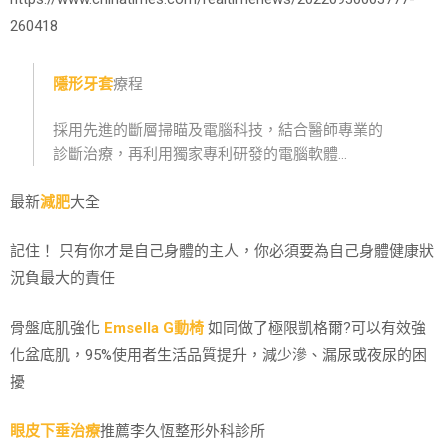
260418
隱形牙套
療程
採用先進的斷層掃瞄及電腦科技，結合醫師專業的
診斷治療，再利用獨家專利研發的電腦軟體…
最新
減肥
大全
記住！ 只有你才是自己身體的主人，你必須要為自己身體健康狀
況負最大的責任
骨盤底肌強化
Emsella G動椅
如同做了極限凱格爾?可以有效強
化盆底肌，95%使用者生活品質提升，減少滲、漏尿或夜尿的困
擾
眼皮下垂治療
推薦李久恆整形外科診所