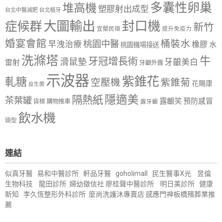
多囊性卵巢
堆高機
塑膠射出成型
台北中醫減肥
台北植牙
大圖輸出
封口機
症候群
新竹
宜蘭民宿
提升免疫力
婚宴會館
桶裝水
桃園中醫
早洩治療
橡膠
水
桃園機場接送
洗滌塔
牛
牙冠增長術
滑鼠墊
牙齦美白
雷射
牙齦外露
示波器
紫錐花
軋糖
空壓機
紫錐菊
花賜康
益生菌
隱適美
隔熱紙
茶葉罐
露齦笑
預防感冒
購物推車
貨梯
露牙齦
飲水機
頭型
連結
似真牙醫
易和中醫診所
軒品牙醫
goholimall
民生醫事X光
昱倫
生物科技
龍田診所
婦幼徵信社
廖桂聲中醫診所
明日美診所
健康
新知
李久恆整形外科診所
麼尚洗護沐專賣店
感應門神
板橋殯葬業推
薦