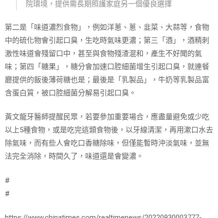
院環境，提供需長期照護家庭另一個優良選擇
第二是「味道濃烈食物」，例如洋蔥、蔥、韭菜、大蒜等，食物
中的硫化物會引起口臭，生吃時氣味更濃；第三「酒」，酒精刺
激性味道會殘留口中，甚至與食物殘渣混和，產生不好聞的氣
味；第四「糖果」，糖分會加速口腔細菌增生引起口臭，就連餐
廳提供的飯後薄荷糖也是；最後是「乳製品」，牛奶等乳製品富
含蛋白質，被口腔細菌分解易引起口臭。
黃文龍牙醫師提醒民眾，若要參加重要場合，應盡量避免或少吃
以上5種食物，或是吃完這類食物後，以牙線清潔，再用漱口水去
除氣味，而有些人會吃口香糖除味，但僅能暫時沖淡氣味，並無
法完全消除，時間久了，味道還是會變濃。
#
#
https://www.chinatimes.com/realtimenews/20220930003777-