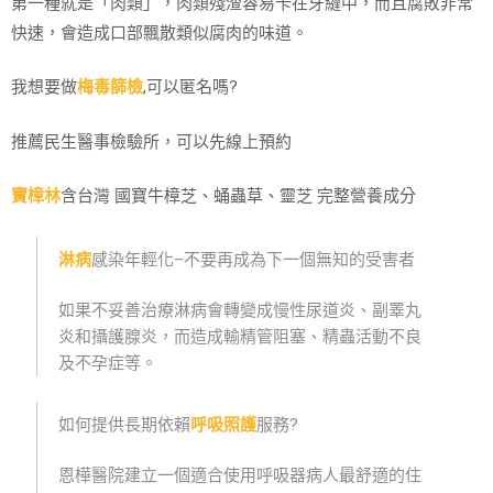
第一種就是「肉類」，肉類殘渣容易卡在牙縫中，而且腐敗非常
快速，會造成口部飄散類似腐肉的味道。
我想要做
梅毒篩檢
,可以匿名嗎?
推薦民生醫事檢驗所，可以先線上預約
寶樟林
含台灣 國寶牛樟芝、蛹蟲草、靈芝 完整營養成分
淋病
感染年輕化–不要再成為下一個無知的受害者
如果不妥善治療淋病會轉變成慢性尿道炎、副睪丸
炎和攝護腺炎，而造成輸精管阻塞、精蟲活動不良
及不孕症等。
如何提供長期依賴
呼吸照護
服務?
恩樺醫院建立一個適合使用呼吸器病人最舒適的住