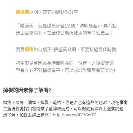
隱適美
透明牙套五個優缺點分享
「隱適美」就是隱形牙套(又稱：透明牙套)，具有超
過上百項專利，在全球已廣泛使用的革命性產品。
寶寶
頭型
如何矯正?把握黃金期，不要錯過最佳時機!
初生嬰兒會因為長時間睡在同一位置，之後察覺頭
型有左右不對稱或扁平，可以求診對頭型有研究的!
掉髮的因素你了解嗎?
頭癢、頭屑、油頭、掉髮、乾枯，你是否也有這些問題呢？現在
麼尚
生薑洗髮乳採用雲南嫩子薑粹取而成，可以徹底解決以上這些問題
想了解，加好友線上詢問：
http://nav.cx/4V7CnOV