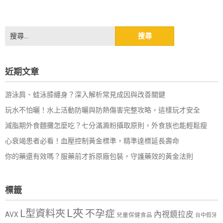
搜
尋
關
鍵
近期文章
字:
游泳肩、蛙泳膝纏身？深入解析常見成因與改善關鍵
玩水不怕曬！水上活動防曬與防熱傷害完整攻略，這樣玩才安全
減脂期外食麵攤怎麼吃？七分滿澱粉攝取原則，外食族也能輕鬆瘦
心衰竭患者必看！血壓控制黃金標準，精準達標延長壽命
你的藥還有效嗎？服藥前才拆原廠包裝，守護藥效的黃金法則
標籤
L夾
L型資料夾
不孕症
內視鏡拉皮
AVX
兒童保健食品
台中假牙