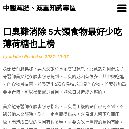
中醫減肥、減重知識專區
Skip
口臭難消除 5大類食物最好少吃
to
薄荷糖也上榜
content
by
admin
|
Posted on
2022-10-07
嘴部若有惡臭味，與人交談時肯定會很尷尬，究竟該如何避免？
牙醫師黃文龍在臉書粉專提到，口臭的成因有很多，其中與吃進
去的食物最有關，並整理出5種容易造成口臭的食物，若要參加重
要場合時，可以盡量減少食用，避免口臭造成的尷尬。
黃文龍牙醫師在臉書粉專指出，口臭最困擾的是自己聞不到，不
過與他人交談時，對方一定會聞得出來，容易讓人留下負面印
象，而造成口臭的原因有很多種，主要與吃進嘴裡的食物有關，