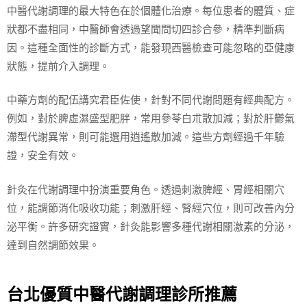
中醫代謝調理的最大特色在於個體化治療。每位患者的體質、症
狀都不盡相同，中醫師會透過望聞問切四診合參，精準判斷病
因。這種全面性的診斷方式，能發現西醫檢查可能忽略的亞健康
狀態，提前介入調理。
中藥方劑的配伍講究君臣佐使，針對不同代謝問題有經典配方。
例如，對於脾虛濕盛型肥胖，常用參苓白朮散加減；對於肝鬱氣
滯型代謝異常，則可能選用逍遙散加減。這些方劑經過千年驗
證，安全有效。
針灸在代謝調理中扮演重要角色。透過刺激脾經、胃經相關穴
位，能調節消化吸收功能；刺激肝經、腎經穴位，則可改善內分
泌平衡。許多研究證實，針灸能影響多種代謝相關激素的分泌，
達到自然調節效果。
台北優質中醫代謝調理診所推薦