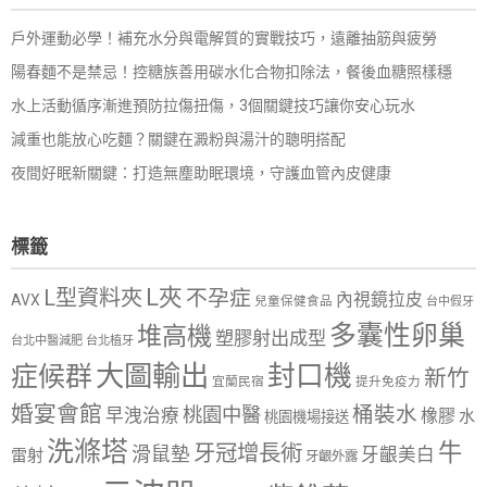
戶外運動必學！補充水分與電解質的實戰技巧，遠離抽筋與疲勞
陽春麵不是禁忌！控糖族善用碳水化合物扣除法，餐後血糖照樣穩
水上活動循序漸進預防拉傷扭傷，3個關鍵技巧讓你安心玩水
減重也能放心吃麵？關鍵在澱粉與湯汁的聰明搭配
夜間好眠新關鍵：打造無塵助眠環境，守護血管內皮健康
標籤
L夾
L型資料夾
不孕症
內視鏡拉皮
AVX
兒童保健食品
台中假牙
多囊性卵巢
堆高機
塑膠射出成型
台北中醫減肥
台北植牙
大圖輸出
封口機
症候群
新竹
宜蘭民宿
提升免疫力
婚宴會館
桶裝水
桃園中醫
早洩治療
橡膠
水
桃園機場接送
洗滌塔
牛
牙冠增長術
滑鼠墊
牙齦美白
雷射
牙齦外露