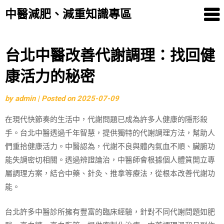
中醫減肥、減重知識專區
Skip
台北中醫改善代謝調理：找回健
to
康活力的秘密
content
by
admin
|
Posted on
2025-07-09
在現代快節奏的生活中，代謝問題已成為許多人健康的隱形殺
手。台北中醫透過千年智慧，提供獨特的代謝調理方法，幫助人
們重拾健康活力。中醫認為，代謝不良與體內氣血不順、臟腑功
能失調密切相關。透過辨證論治，中醫師會根據個人體質開立專
屬調理方案，結合中藥、針灸、推拿等療法，從根本改善代謝功
能。
台北許多中醫診所擁有豐富的臨床經驗，針對不同代謝問題如肥