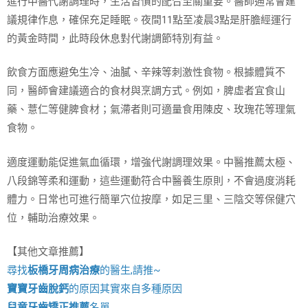
進行中醫代謝調理時，生活習慣的配合至關重要。醫師通常會建
議規律作息，確保充足睡眠。夜間11點至凌晨3點是肝膽經運行
的黃金時間，此時段休息對代謝調節特別有益。
飲食方面應避免生冷、油膩、辛辣等刺激性食物。根據體質不
同，醫師會建議適合的食材與烹調方式。例如，脾虛者宜食山
藥、薏仁等健脾食材；氣滯者則可適量食用陳皮、玫瑰花等理氣
食物。
適度運動能促進氣血循環，增強代謝調理效果。中醫推薦太極、
八段錦等柔和運動，這些運動符合中醫養生原則，不會過度消耗
體力。日常也可進行簡單穴位按摩，如足三里、三陰交等保健穴
位，輔助治療效果。
【其他文章推薦】
尋找
板橋牙周病治療
的醫生,請推~
寶寶牙齒脫鈣
的原因其實來自多種原因
兒童牙齒矯正推薦
名單