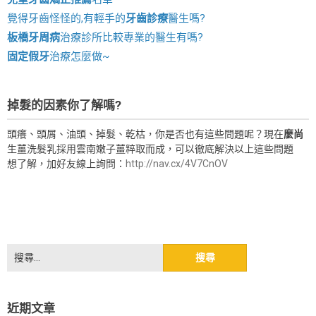
覺得牙齒怪怪的,有輕手的
牙齒診療
醫生嗎?
板橋牙周病
治療診所比較專業的醫生有嗎?
固定假牙
治療怎麼做~
掉髮的因素你了解嗎?
頭癢、頭屑、油頭、掉髮、乾枯，你是否也有這些問題呢？現在
麼尚
生薑洗髮乳採用雲南嫩子薑粹取而成，可以徹底解決以上這些問題
想了解，加好友線上詢問：
http://nav.cx/4V7CnOV
搜
尋
關
鍵
近期文章
字: