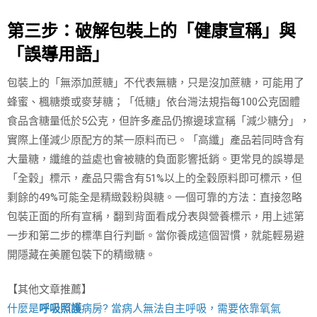
第三步：破解包裝上的「健康宣稱」與
「誤導用語」
包裝上的「無添加蔗糖」不代表無糖，只是沒加蔗糖，可能用了
蜂蜜、楓糖漿或麥芽糖；「低糖」依台灣法規指每100公克固體
食品含糖量低於5公克，但許多產品仍擦邊球宣稱「減少糖分」，
實際上僅減少原配方的某一原料而已。「高纖」產品若同時含有
大量糖，纖維的益處也會被糖的負面影響抵銷。更常見的誤導是
「全穀」標示，產品只需含有51%以上的全穀原料即可標示，但
剩餘的49%可能全是精緻穀粉與糖。一個可靠的方法：直接忽略
包裝正面的所有宣稱，翻到背面看成分表與營養標示，用上述第
一步和第二步的標準自行判斷。當你養成這個習慣，就能輕易避
開隱藏在美麗包裝下的精緻糖。
【其他文章推薦】
什麼是
呼吸照護
病房? 當病人無法自主呼吸，需要依靠氧氣