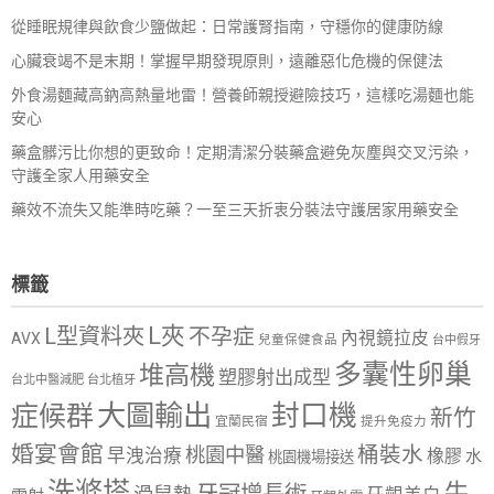
從睡眠規律與飲食少鹽做起：日常護腎指南，守穩你的健康防線
心臟衰竭不是末期！掌握早期發現原則，遠離惡化危機的保健法
外食湯麵藏高鈉高熱量地雷！營養師親授避險技巧，這樣吃湯麵也能
安心
藥盒髒污比你想的更致命！定期清潔分裝藥盒避免灰塵與交叉污染，
守護全家人用藥安全
藥效不流失又能準時吃藥？一至三天折衷分裝法守護居家用藥安全
標籤
L夾
L型資料夾
不孕症
內視鏡拉皮
AVX
兒童保健食品
台中假牙
多囊性卵巢
堆高機
塑膠射出成型
台北中醫減肥
台北植牙
大圖輸出
封口機
症候群
新竹
宜蘭民宿
提升免疫力
婚宴會館
桶裝水
桃園中醫
早洩治療
橡膠
水
桃園機場接送
洗滌塔
牛
牙冠增長術