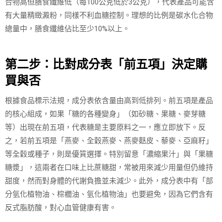
合物高但膳食纖維低（每100公克低於3公克），代表產品可能含
有大量精緻澱粉，同樣不利血糖控制。理想的比例是碳水化合物
總量中，膳食纖維佔比至少10%以上。
第二步：比對成分表「前五項」決定購
買與否
根據食品標示法規，成分表依含量由高到低排列。前五項是產品
的核心組成，如果「糖的各種變身」（如砂糖、果糖、麥芽糖
等）出現在前五項，代表糖是主要原料之一，應立即放下。反
之，若前五項是「燕麥、全穀燕麥、燕麥麩皮、藜麥、亞麻籽」
等全穀或種子，則是優質選擇。特別留意「濃縮果汁」與「果糖
糖漿」，這兩者在口味上比蔗糖甜，常被用來減少用量但仍維持
甜度，然而對身體的代謝負擔並未減少。此外，成分表中有「部
分氫化植物油、棕櫚油、氫化植物油」也要避免，因為它們含有
反式脂肪酸，對心血管健康有害。