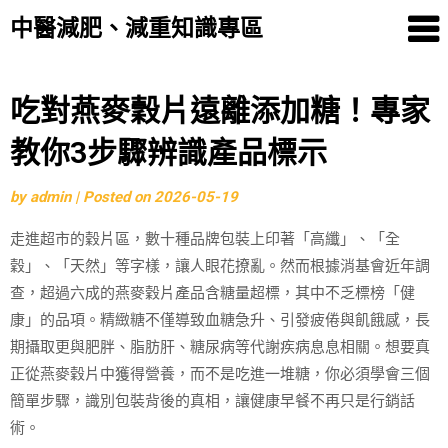
中醫減肥、減重知識專區
Skip
吃對燕麥穀片遠離添加糖！專家
to
教你3步驟辨識產品標示
content
by
admin
|
Posted on
2026-05-19
走進超市的穀片區，數十種品牌包裝上印著「高纖」、「全
穀」、「天然」等字樣，讓人眼花撩亂。然而根據消基會近年調
查，超過六成的燕麥穀片產品含糖量超標，其中不乏標榜「健
康」的品項。精緻糖不僅導致血糖急升、引發疲倦與飢餓感，長
期攝取更與肥胖、脂肪肝、糖尿病等代謝疾病息息相關。想要真
正從燕麥穀片中獲得營養，而不是吃進一堆糖，你必須學會三個
簡單步驟，識別包裝背後的真相，讓健康早餐不再只是行銷話
術。