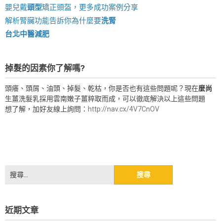
嬰兒戴
頭型
矯正頭盔，更多成功案例分享
解析腎臟功能告訴你為什麼要
洗腎
台北中醫減肥
掉髮的因素你了解嗎?
頭癢、頭屑、油頭、掉髮、乾枯，你是否也有這些問題呢？現在
麼尚
生薑洗髮乳採用雲南嫩子薑粹取而成，可以徹底解決以上這些問題
想了解，加好友線上詢問：
http://nav.cx/4V7CnOV
搜
尋
關
鍵
近期文章
字: