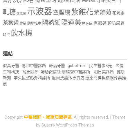
滑鼠墊
牙齦美白
雷射
牙齦外露
示波器
紫錐花
軋糖
空壓機
紫錐菊
花賜康
益生菌
隱適美
隔熱紙
茶葉罐
露齦笑
預防感冒
購物推車
貨梯
露牙齦
飲水機
頭型
連結
似真牙醫
易和中醫診所
軒品牙醫
goholimall
民生醫事X光
昱倫
生物科技
龍田診所
婦幼徵信社
廖桂聲中醫診所
明日美診所
健康
新知
李久恆整形外科診所
麼尚洗護沐專賣店
感應門神
板橋殯葬業推
薦
Copyright
中醫減肥、減重知識專區
. All rights reserved.
| Theme
by
Superb WordPress Themes