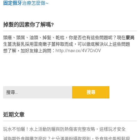
固定假牙
治療怎麼做~
掉髮的因素你了解嗎?
頭癢、頭屑、油頭、掉髮、乾枯，你是否也有這些問題呢？現在
麼尚
生薑洗髮乳採用雲南嫩子薑粹取而成，可以徹底解決以上這些問題
想了解，加好友線上詢問：
http://nav.cx/4V7CnOV
搜
尋
關
鍵
近期文章
字:
玩水不怕曬！水上活動防曬與防熱傷害完整攻略，這樣玩才安全
減脂期外食麵攤怎麼吃？七分滿澱粉攝取原則，外食族也能輕鬆瘦