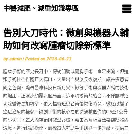
中醫減肥、減重知識專區
Skip
告別大刀時代：微創與機器人輔
to
助如何改寫腫瘤切除新標準
content
by
admin
|
Posted on
2026-06-23
腫瘤手術的歷史長河中，傳統開腹或開胸手術一直是主流，但這
類手術往往伴隨巨大傷口、大量出血與漫長恢復期，讓許多患者
聞之色變。隨著醫療科技日新月異，微創手術與機器人輔助技術
的崛起，正逐步顛覆這個局面。這兩項技術的結合，不僅讓腫瘤
切除變得更加精準，更大幅縮短患者術後恢復時間，徹底改變了
癌症治療的樣貌。微創手術的核心在於透過數個僅約0.5至1公分
的小切口，置入內視鏡與微型器械，藉由高解析度螢幕觀察體內
環境，進行精細操作。而機器人輔助手術則進一步升級，提供三