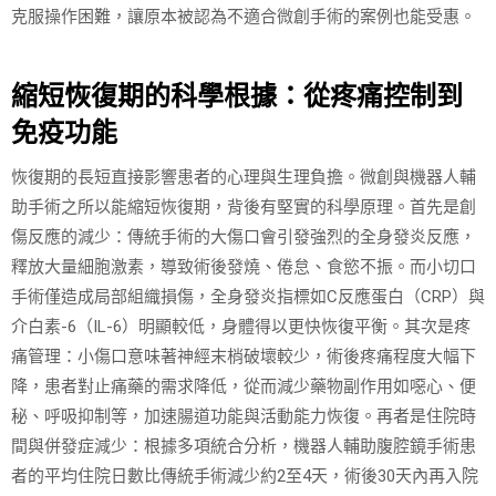
克服操作困難，讓原本被認為不適合微創手術的案例也能受惠。
縮短恢復期的科學根據：從疼痛控制到
免疫功能
恢復期的長短直接影響患者的心理與生理負擔。微創與機器人輔
助手術之所以能縮短恢復期，背後有堅實的科學原理。首先是創
傷反應的減少：傳統手術的大傷口會引發強烈的全身發炎反應，
釋放大量細胞激素，導致術後發燒、倦怠、食慾不振。而小切口
手術僅造成局部組織損傷，全身發炎指標如C反應蛋白（CRP）與
介白素-6（IL-6）明顯較低，身體得以更快恢復平衡。其次是疼
痛管理：小傷口意味著神經末梢破壞較少，術後疼痛程度大幅下
降，患者對止痛藥的需求降低，從而減少藥物副作用如噁心、便
秘、呼吸抑制等，加速腸道功能與活動能力恢復。再者是住院時
間與併發症減少：根據多項統合分析，機器人輔助腹腔鏡手術患
者的平均住院日數比傳統手術減少約2至4天，術後30天內再入院