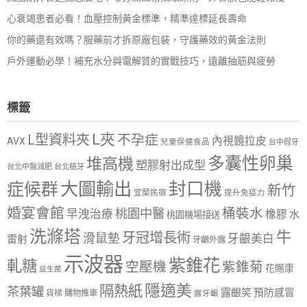
心衰竭患者必看！血壓控制黃金標準，精準達標延長壽命
你的藥還有效嗎？服藥前才拆原廠包裝，守護藥效的黃金法則
戶外運動必學！補充水分與電解質的實戰技巧，遠離抽筋與疲勞
標籤
L夾
L型資料夾
不孕症
內視鏡拉皮
AVX
兒童保健食品
台中假牙
多囊性卵巢
堆高機
塑膠射出成型
台北中醫減肥
台北植牙
大圖輸出
封口機
症候群
新竹
宜蘭民宿
提升免疫力
婚宴會館
桶裝水
桃園中醫
早洩治療
橡膠
水
桃園機場接送
洗滌塔
牛
牙冠增長術
滑鼠墊
牙齦美白
雷射
牙齦外露
示波器
紫錐花
軋糖
空壓機
紫錐菊
花賜康
益生菌
隱適美
隔熱紙
茶葉罐
露齦笑
預防感冒
購物推車
貨梯
露牙齦