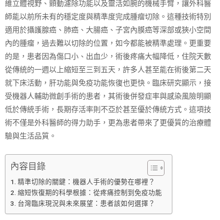
維立體視野、顫動濾除功能以及靈活如腕的機械手臂，讓外科醫
師能以前所未有的穩定度與精準度完成腫瘤切除。這種技術特別
適用於攝護腺癌、肺癌、大腸癌、子宮內膜癌等深部或狹小空間
內的腫瘤，過去難以切除的位置，如今都能被精準處理。更重要
的是，患者因為傷口小、出血少，術後疼痛大幅降低，住院天數
從傳統的一週以上縮短至三到五天，許多人甚至能在術後第二天
就下床活動，肝功能與免疫功能恢復也更快。臨床研究顯示，接
受機器人輔助微創手術的患者，其術後併發症率與感染風險明顯
低於傳統手術，長期存活率則不亞於甚至優於傳統方式。這項技
術不僅是外科醫師的得力助手，更為患者帶來了更優質的治療體
驗與生活品質。
內容目錄
精準切除的關鍵：機器人手術的優勢在哪裡？
縮短恢復期的科學根據：從疼痛控制到免疫功能
台灣臨床現況與未來展望：患者該如何選擇？