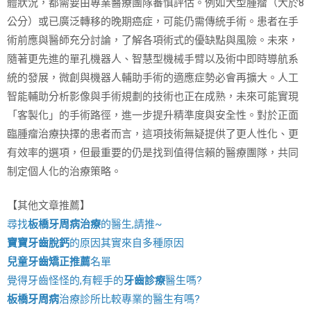
體狀況，都需要由專業醫療團隊審慎評估。例如大型腫瘤（大於8
公分）或已廣泛轉移的晚期癌症，可能仍需傳統手術。患者在手
術前應與醫師充分討論，了解各項術式的優缺點與風險。未來，
隨著更先進的單孔機器人、智慧型機械手臂以及術中即時導航系
統的發展，微創與機器人輔助手術的適應症勢必會再擴大。人工
智能輔助分析影像與手術規劃的技術也正在成熟，未來可能實現
「客製化」的手術路徑，進一步提升精準度與安全性。對於正面
臨腫瘤治療抉擇的患者而言，這項技術無疑提供了更人性化、更
有效率的選項，但最重要的仍是找到值得信賴的醫療團隊，共同
制定個人化的治療策略。
【其他文章推薦】
尋找
板橋牙周病治療
的醫生,請推~
寶寶牙齒脫鈣
的原因其實來自多種原因
兒童牙齒矯正推薦
名單
覺得牙齒怪怪的,有輕手的
牙齒診療
醫生嗎?
板橋牙周病
治療診所比較專業的醫生有嗎?