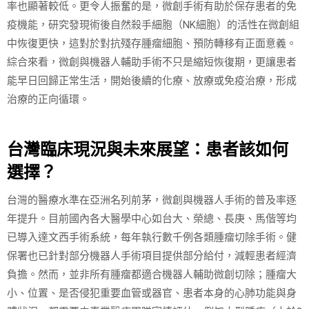
率也顯著較低。更令人振奮的是，微創手術有助於保存患者的免
疫機能，研究發現術後自然殺手細胞（NK細胞）的活性在微創組
中恢復更快，這對於對抗殘存腫瘤細胞、預防轉移有正面意義。
綜合來看，微創與機器人輔助手術不只是縮短恢復期，更讓患者
能早日回歸正常生活，開始後續的化療、放療或免疫治療，形成
治療的正向循環。
台灣臨床現況與未來展望：患者該如何
選擇？
台灣的醫療水準在亞洲名列前茅，微創與機器人手術的普及率逐
年提升。目前國內各大醫學中心如台大、榮總、長庚、馬偕等均
已導入達文西手術系統，每年執行數千例各類腫瘤切除手術。健
保署也已針對部分機器人手術項目提供部分給付，減輕患者經濟
負擔。然而，並非所有腫瘤都適合機器人輔助微創切除；腫瘤大
小、位置、是否侵犯重要血管或器官、患者本身的心肺功能與身