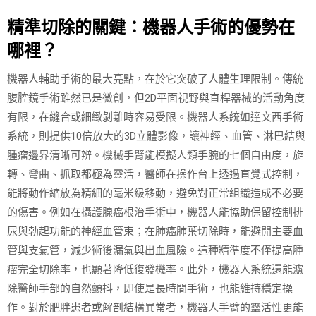
精準切除的關鍵：機器人手術的優勢在
哪裡？
機器人輔助手術的最大亮點，在於它突破了人體生理限制。傳統
腹腔鏡手術雖然已是微創，但2D平面視野與直桿器械的活動角度
有限，在縫合或細緻剝離時容易受限。機器人系統如達文西手術
系統，則提供10倍放大的3D立體影像，讓神經、血管、淋巴結與
腫瘤邊界清晰可辨。機械手臂能模擬人類手腕的七個自由度，旋
轉、彎曲、抓取都極為靈活，醫師在操作台上透過直覺式控制，
能將動作縮放為精細的毫米級移動，避免對正常組織造成不必要
的傷害。例如在攝護腺癌根治手術中，機器人能協助保留控制排
尿與勃起功能的神經血管束；在肺癌肺葉切除時，能避開主要血
管與支氣管，減少術後漏氣與出血風險。這種精準度不僅提高腫
瘤完全切除率，也顯著降低復發機率。此外，機器人系統還能濾
除醫師手部的自然顫抖，即使是長時間手術，也能維持穩定操
作。對於肥胖患者或解剖結構異常者，機器人手臂的靈活性更能