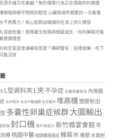
前滑手機又吃重鹹？無形傷腎行為正在侵蝕你的健康
樓梯喘與躺平悶喘別輕忽 心臟衰竭早期警訊一次看懂
水不再費力！核心肌群訓練讓你在浪上持久爆發
丸混放危機！摩擦產生粉屑與細菌滋生，你的藥箱可能
著健康隱患
光和空氣竟會讓藥效蒸發？藥師警告：這樣放藥，吃下
可能沒效
籤
L夾
L型資料夾
不孕症
內視鏡
VX
兒童保健食品
堆高機
塑膠射出
皮
台中假牙
台北中醫減肥
台北植牙
大圖輸出
多囊性卵巢症候群
型
封口機
新竹婚宴會館
早
蘭民宿
提升免疫力
桶裝水
桃園中醫
治療
橡膠
水雷射
桃園機場接送