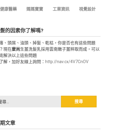
健康醫藥
媽媽寶寶
工業資訊
視覺設計
髮的因素你了解嗎?
癢、頭屑、油頭、掉髮、乾枯，你是否也有這些問題
？現在
麼尚
生薑洗髮乳採用雲南嫩子薑粹取而成，可以
底解決以上這些問題
了解，加好友線上詢問：
http://nav.cx/4V7CnOV
期文章