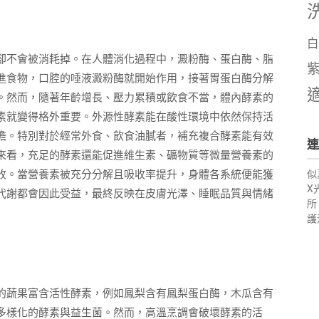
白
卻不會被消耗掉。在人體消化過程中，澱粉酶、蛋白酶、脂
進食物，口腔的唾液澱粉酶就開始作用，接著胃蛋白酶分解
。然而，隨著年齡增長、壓力累積或飲食不當，體內酵素的
素就變得格外重要。外源性酵素能在酸性環境中依然保持活
擔。特別對於經常外食、飲食油膩者，補充複合酵素能有效
連
來看，充足的酵素還能促進維生素、礦物質等微量營養素的
收。當營養素被充分分解且吸收率提升，身體各系統便能獲
似
X
代謝都會因此受益，最終反映在皮膚光澤、睡眠品質與情緒
所
護
的蔬果富含活性酵素，例如鳳梨含有鳳梨蛋白酶，木瓜含有
多樣化的酵素與益生菌。然而，高溫烹調會破壞酵素的活