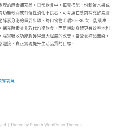
處理的酵素補充品。日常飲食中，每餐搭配一份新鮮水果或
胃功能較弱或有慢性消化不良者，可考慮在餐前補充酵素膠
酵素分泌的重要步驟，每口食物咀嚼20～30次，能讓唾
，補充酵素並非取代均衡飲食，而是輔助身體更有效率地利
，腸胃吸收功能將獲得最大程度的改善。當營養補給無礙，
態迎接，真正實現提升生活品質的目標。
依靠氧氣
rved.
| Theme by
Superb WordPress Themes