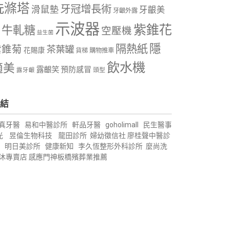
洗滌塔
牙冠增長術
滑鼠墊
牙齦美
牙齦外露
示波器
紫錐花
牛軋糖
空壓機
益生菌
隱
隔熱紙
紫錐菊
茶葉罐
花賜康
購物推車
貨梯
飲水機
適美
露齦笑
預防感冒
露牙齦
頭型
結
真牙醫
易和中醫診所
軒品牙醫
goholimall
民生醫事
光
昱倫生物科技
龍田診所
婦幼徵信社
廖桂聲中醫診
明日美診所
健康新知
李久恆整形外科診所
麼尚洗
沐專賣店
感應門神
板橋殯葬業推薦