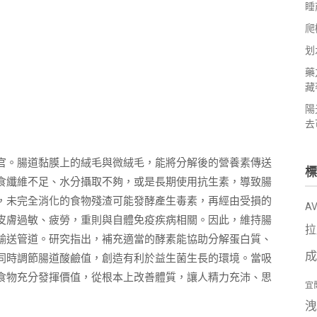
睡
爬
划
藥
藏
陽
去
官。腸道黏膜上的絨毛與微絨毛，能將分解後的營養素傳送
標
食纖維不足、水分攝取不夠，或是長期使用抗生素，導致腸
，未完全消化的食物殘渣可能發酵產生毒素，再經由受損的
A
皮膚過敏、疲勞，重則與自體免疫疾病相關。因此，維持腸
拉
輸送管道。研究指出，補充適當的酵素能協助分解蛋白質、
成
同時調節腸道酸鹼值，創造有利於益生菌生長的環境。當吸
食物充分發揮價值，從根本上改善體質，讓人精力充沛、思
宜
洩