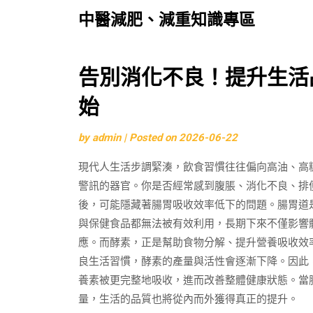
中醫減肥、減重知識專區
Skip
告別消化不良！提升生活
to
始
content
by
admin
|
Posted on
2026-06-22
現代人生活步調緊湊，飲食習慣往往偏向高油、高
警訊的器官。你是否經常感到腹脹、消化不良、排
後，可能隱藏著腸胃吸收效率低下的問題。腸胃道
與保健食品都無法被有效利用，長期下來不僅影響
應。而酵素，正是幫助食物分解、提升營養吸收效
良生活習慣，酵素的產量與活性會逐漸下降。因此
養素被更完整地吸收，進而改善整體健康狀態。當
量，生活的品質也將從內而外獲得真正的提升。