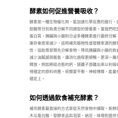
酵素如何促進營養吸收？
酵素是一種生物催化劑，能加速化學反應的進行，
肪酶等分別負責分解不同類型的營養素。當我們吃
蛋白質，胰臟與小腸則分泌多種酵素進行最終分解
庫存會逐漸減少，這時補充植物性或發酵來源的酵
性，協助胃部預先分解食物，降低胰臟與小腸的負
減少油膩感與脹氣，讓消化過程更順暢。更深一層
釋放，例如將結合態的鈣、鎂離子游離出來以利吸
得穩定的原料供應，荷爾蒙平衡、神經傳導、能量
穩定上。
如何透過飲食補充酵素？
補充酵素最直接的方式是從天然食物中攝取。新鮮
木瓜蛋白酶，發酵食品如泡菜、納豆、味噌則提供