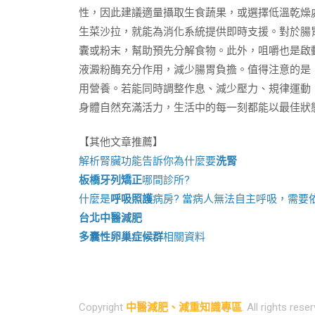
性，因此建議適量攝取生食蔬果，或選擇低溫乾燥
生菜沙拉，就能為消化系統提供即時支援。對於腸
囊或粉末，幫助預先分解食物。此外，咀嚼也是啟動
液澱粉酶充分作用，減少腸胃負擔。值得注意的是
用營養。若能同時調整作息、減少壓力、規律運動
身體自然充滿活力，生活中的每一刻都能以最佳狀
【其他文章推薦】
解析腎臟功能告訴你為什麼要
洗腎
板橋牙列矯正
哪間診所?
什麼是
呼吸照護
病房? 當病人無法自主呼吸，需要
台北中醫減肥
多囊性卵巢症候群
相關資料
Copyright
中醫減肥、減重知識專區
. All rights rese