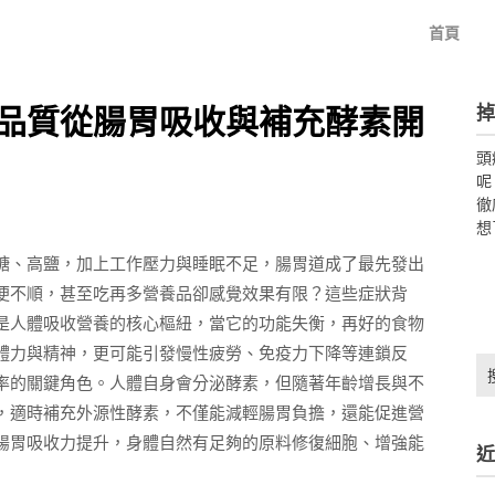
首頁
掉
品質從腸胃吸收與補充酵素開
頭
呢
徹
想
糖、高鹽，加上工作壓力與睡眠不足，腸胃道成了最先發出
便不順，甚至吃再多營養品卻感覺效果有限？這些症狀背
是人體吸收營養的核心樞紐，當它的功能失衡，再好的食物
體力與精神，更可能引發慢性疲勞、免疫力下降等連鎖反
搜
率的關鍵角色。人體自身會分泌酵素，但隨著年齡增長與不
尋
關
，適時補充外源性酵素，不僅能減輕腸胃負擔，還能促進營
鍵
腸胃吸收力提升，身體自然有足夠的原料修復細胞、增強能
近
字: