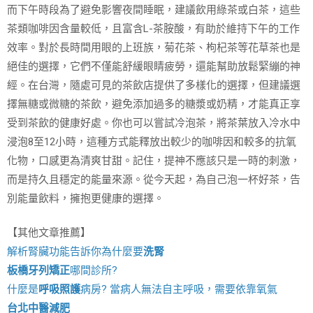
而下午時段為了避免影響夜間睡眠，建議飲用綠茶或白茶，這些
茶類咖啡因含量較低，且富含L-茶胺酸，有助於維持下午的工作
效率。對於長時間用眼的上班族，菊花茶、枸杞茶等花草茶也是
絕佳的選擇，它們不僅能舒緩眼睛疲勞，還能幫助放鬆緊繃的神
經。在台灣，隨處可見的茶飲店提供了多樣化的選擇，但建議選
擇無糖或微糖的茶飲，避免添加過多的糖漿或奶精，才能真正享
受到茶飲的健康好處。你也可以嘗試冷泡茶，將茶葉放入冷水中
浸泡8至12小時，這種方式能釋放出較少的咖啡因和較多的抗氧
化物，口感更為清爽甘甜。記住，提神不應該只是一時的刺激，
而是持久且穩定的能量來源。從今天起，為自己泡一杯好茶，告
別能量飲料，擁抱更健康的選擇。
【其他文章推薦】
解析腎臟功能告訴你為什麼要
洗腎
板橋牙列矯正
哪間診所?
什麼是
呼吸照護
病房? 當病人無法自主呼吸，需要依靠氧氣
台北中醫減肥