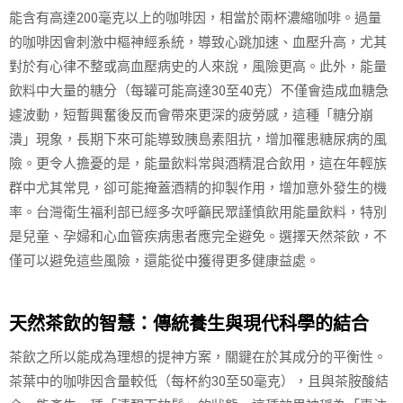
能含有高達200毫克以上的咖啡因，相當於兩杯濃縮咖啡。過量
的咖啡因會刺激中樞神經系統，導致心跳加速、血壓升高，尤其
對於有心律不整或高血壓病史的人來說，風險更高。此外，能量
飲料中大量的糖分（每罐可能高達30至40克）不僅會造成血糖急
遽波動，短暫興奮後反而會帶來更深的疲勞感，這種「糖分崩
潰」現象，長期下來可能導致胰島素阻抗，增加罹患糖尿病的風
險。更令人擔憂的是，能量飲料常與酒精混合飲用，這在年輕族
群中尤其常見，卻可能掩蓋酒精的抑製作用，增加意外發生的機
率。台灣衛生福利部已經多次呼籲民眾謹慎飲用能量飲料，特別
是兒童、孕婦和心血管疾病患者應完全避免。選擇天然茶飲，不
僅可以避免這些風險，還能從中獲得更多健康益處。
天然茶飲的智慧：傳統養生與現代科學的結合
茶飲之所以能成為理想的提神方案，關鍵在於其成分的平衡性。
茶葉中的咖啡因含量較低（每杯約30至50毫克），且與茶胺酸結