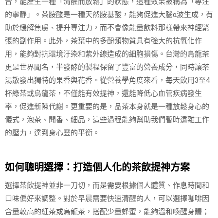
合，能產生一種「清醒而放鬆」的狀態，這種效果被稱為「專注
的寧靜」。茶胺酸是一種天然胺基酸，能夠促進大腦α波生成，有
助於緩解焦慮、提升專注力，而不會像能量飲料那樣帶來神經緊
張的副作用。此外，茶葉中的多酚類物質具有強大的抗氧化作
用，能夠對抗環境汙染和紫外線造成的細胞損傷。台灣的烏龍茶
更是世界聞名，半發酵的製程保留了豐富的營養成分，同時讓茶
湯散發出獨特的果香與花香。從營養學角度來看，每天飲用3至4
杯綠茶或烏龍茶，不僅能有效提神，還能降低心血管疾病發生
率，促進新陳代謝。更重要的是，品茶本身就是一種放鬆身心的
儀式，泡茶、聞香、細品，這些過程能夠幫助我們暫時遠離工作
的壓力，達到身心靈的平衡。
如何聰明選擇：打造個人化的茶飲提神方案
選擇茶飲提神並非一刀切，而是需要根據個人體質、作息時間和
口味偏好來調整。對於早晨需要快速清醒的人，可以選擇咖啡因
含量較高的紅茶或烏龍茶，搭配少量蜂蜜，能夠溫和喚醒身體；