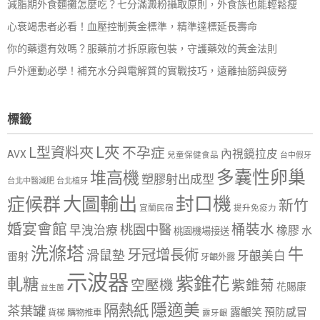
減脂期外食麵攤怎麼吃？七分滿澱粉攝取原則，外食族也能輕鬆瘦
心衰竭患者必看！血壓控制黃金標準，精準達標延長壽命
你的藥還有效嗎？服藥前才拆原廠包裝，守護藥效的黃金法則
戶外運動必學！補充水分與電解質的實戰技巧，遠離抽筋與疲勞
標籤
L夾
L型資料夾
不孕症
內視鏡拉皮
AVX
兒童保健食品
台中假牙
多囊性卵巢
堆高機
塑膠射出成型
台北中醫減肥
台北植牙
大圖輸出
封口機
症候群
新竹
宜蘭民宿
提升免疫力
婚宴會館
桶裝水
桃園中醫
早洩治療
橡膠
水
桃園機場接送
洗滌塔
牛
牙冠增長術
滑鼠墊
牙齦美白
雷射
牙齦外露
示波器
紫錐花
軋糖
空壓機
紫錐菊
花賜康
益生菌
隱適美
隔熱紙
茶葉罐
露齦笑
預防感冒
購物推車
貨梯
露牙齦