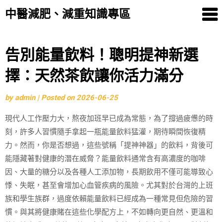
中醫減肥、減重知識專區
Skip
告別能量飲料！聰明提神新選
to
擇：天然茶飲讓你活力滿分
content
by
admin
|
Posted on
2026-06-25
現代人工作壓力大，熬夜加班早已成為常態，為了撐過疲憊的時
刻，許多人習慣隨手拿起一瓶能量飲料猛灌，期待瞬間恢復精
力。然而，你是否想過，這些號稱「提神神器」的飲料，背後可
能隱藏著對健康的潛在威脅？能量飲料通常含有高濃度的咖啡
因、大量的糖分以及各種人工添加物，長期飲用不僅可能導致心
悸、失眠，甚至會增加心血管疾病的風險。尤其對於台灣的上班
族和學生族群，過度依賴能量飲料已經成為一種常見但危險的習
慣。與其將健康賭在這些化學配方上，不如轉向更自然、更溫和