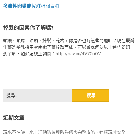
多囊性卵巢症候群
相關資料
掉髮的因素你了解嗎?
頭癢、頭屑、油頭、掉髮、乾枯，你是否也有這些問題呢？現在
麼尚
生薑洗髮乳採用雲南嫩子薑粹取而成，可以徹底解決以上這些問題
想了解，加好友線上詢問：
http://nav.cx/4V7CnOV
搜
尋
關
鍵
近期文章
字:
玩水不怕曬！水上活動防曬與防熱傷害完整攻略，這樣玩才安全