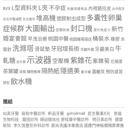
L夾
L型資料夾
不孕症
內視鏡拉皮
AVX
兒童保健食品
台中假牙
多囊性卵巢
堆高機
塑膠射出成型
台北中醫減肥
台北植牙
大圖輸出
封口機
症候群
新竹
宜蘭民宿
提升免疫力
婚宴會館
桶裝水
桃園中醫
早洩治療
橡膠
水
桃園機場接送
洗滌塔
牛
牙冠增長術
滑鼠墊
牙齦美白
雷射
牙齦外露
示波器
紫錐花
軋糖
空壓機
紫錐菊
花賜康
益生菌
隱適美
隔熱紙
茶葉罐
露齦笑
預防感冒
購物推車
貨梯
露牙齦
飲水機
頭型
連結
似真牙醫
易和中醫診所
軒品牙醫
goholimall
民生醫事X光
昱倫
生物科技
龍田診所
婦幼徵信社
廖桂聲中醫診所
明日美診所
健康
新知
李久恆整形外科診所
麼尚洗護沐專賣店
感應門神
板橋殯葬業推