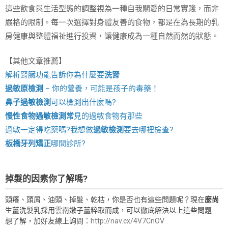
這些飲食與生活型態的調整視為一種自我關愛的日常實踐，而非
嚴格的限制。每一次選擇對身體友善的食物，都是在為長期的乳
房健康與整體福祉進行投資，讓健康成為一種自然而然的狀態。
【其他文章推薦】
解析腎臟功能告訴你為什麼要
洗腎
過敏原檢測
– 你的營養，可能是孩子的毒藥！
鼻子過敏檢測
可以檢測出什麼嗎?
慢性食物過敏檢測
常
見的過敏食物有那些
過敏一定得吃藥嗎?我想做
過敏檢測
要去哪裡檢查?
板橋牙列矯正
哪間診所?
掉髮的因素你了解嗎?
頭癢、頭屑、油頭、掉髮、乾枯，你是否也有這些問題呢？現在
麼尚
生薑洗髮乳採用雲南嫩子薑粹取而成，可以徹底解決以上這些問題
想了解，加好友線上詢問：
http://nav.cx/4V7CnOV