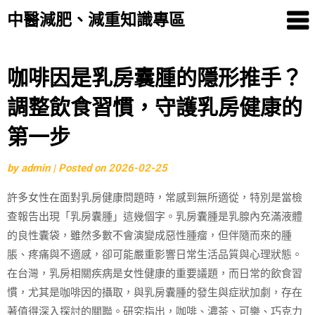
中醫減肥、減重知識專區
Skip
咖啡因是乳房囊腫的隱形推手？
to
調整飲食習慣，守護乳房健康的
content
第一步
by
admin
|
Posted on
2026-02-25
許多女性在面對乳房健康問題時，常感到無所適從，特別是當檢
查報告出現「乳房囊腫」這幾個字。乳房囊腫是乳腺內充滿液體
的良性囊袋，雖然多數不會演變成惡性腫瘤，但伴隨而來的腫
脹、疼痛與不適感，卻可能嚴重影響日常生活品質與心理狀態。
在台灣，乳房相關疾病是女性健康的重要議題，而日常的飲食習
慣，尤其是咖啡因的攝取，與乳房囊腫的發生與症狀加劇，存在
著值得深入探討的關聯。研究指出，咖啡、濃茶、可樂、巧克力