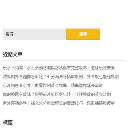
搜
尋
關
鍵
近期文章
字:
玩水不怕曬！水上活動防曬與防熱傷害完整攻略，這樣玩才安全
減脂期外食麵攤怎麼吃？七分滿澱粉攝取原則，外食族也能輕鬆瘦
心衰竭患者必看！血壓控制黃金標準，精準達標延長壽命
你的藥還有效嗎？服藥前才拆原廠包裝，守護藥效的黃金法則
戶外運動必學！補充水分與電解質的實戰技巧，遠離抽筋與疲勞
標籤