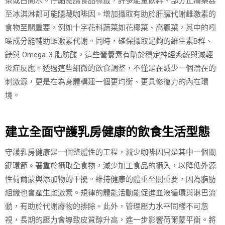
茶或白開水。仔細閱讀食品標籤，許多能量飲料、部分止痛藥甚
至冰淇淋都可能隱藏咖啡因。增加攝取有助於肝臟代謝雌激素的
食物至關重要，例如十字花科蔬菜如花椰菜、高麗菜，其中的吲
哚成分能輔助雌激素代謝。同時，確保攝取足夠的維生素B群、
鎂與 Omega-3 脂肪酸，這些營養素有助於穩定神經系統與減輕
炎症反應。透過這些細微的飲食調整，不僅是在減少一個潛在的
刺激源，更是在為身體構建一個更均衡、更具修復力的內在環
境。
建立全面守護乳房健康的飲食生活型態
守護乳房健康是一個整體性的工程，減少咖啡因只是其中一個關
鍵環節。著重於攝取全食物，減少加工食品的攝入，以降低外源
性荷爾蒙與添加物的干擾。維持健康的體重至關重要，因為脂肪
組織也會產生雌激素。規律的體能活動能促進血液循環與淋巴流
動，有助於代謝廢物的排除。此外，管理壓力水平同樣不可忽
視，長期的壓力會導致皮質醇升高，進一步影響荷爾蒙平衡。將