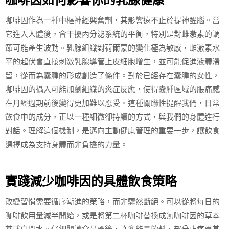
咖啡因作為一種中樞神經興奮劑，其影響遠不止於提神醒腦。當
它進入人體後，會干擾內分泌系統的平衡，特別是對雌激素的調
節可能產生波動。乳腺組織對荷爾蒙的變化極為敏感，雌激素水
平的起伏會直接刺激乳腺導管上皮細胞增生，並可能促進液體滯
留，從而為囊腫的形成創造了條件。對於已經存在囊腫的女性，
咖啡因的攝入可能加劇組織的炎症反應，使得囊腫區域的脹痛感
在月經週期前後變得更加難以忍受。這種關聯性提醒我們，日常
飲食中的成分，正以一種細微卻持續的方式，與我們的身體進行
對話。理解這個機制，是邁向主動健康管理的重要一步，讓飲食
選擇成為支持身體而非負擔的力量。
實踐減少咖啡因的具體飲食策略
改變習慣需要循序漸進的策略，而非驟然斷絕。可以從將每日的
咖啡飲用量減半開始，或是將第二杯咖啡替換成無咖啡因的草本