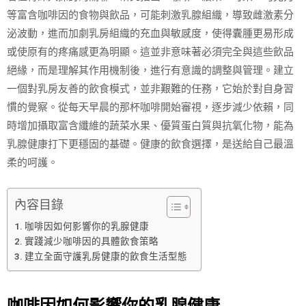
等富含咖啡因的食物與飲品，可能刺激乳腺組織，導致雌激素分
泌波動，進而加劇乳房組織的充血與敏感度，使得囊腫更易形成
或使原有的疼痛感更為明顯。這並非意味著必須完全與這些飲品
絕緣，而是理解其作用機制後，進行有意識的調整與管理。建立
一個對乳房友善的飲食模式，並非艱難的任務，它始於對自身習
慣的覺察。從每天早晨的那杯咖啡開始審視，逐步減少依賴，同
時增加攝取富含纖維的蔬菜水果、優質蛋白質與抗氧化物，能為
乳腺健康打下更穩固的基礎。健康的飲食選擇，是送給自己最溫
柔的呵護。
內容目錄
咖啡因如何影響你的乳腺健康
實踐減少咖啡因的具體飲食策略
建立全面守護乳房健康的飲食生活型態
咖啡因如何影響你的乳腺健康