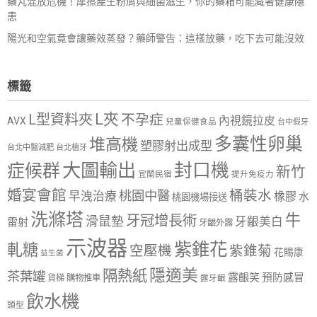
藥丸混放危機！摩擦產生粉屑與細菌滋生，你的藥箱可能藏著健康隱
患
陽光和空氣竟會讓藥效蒸發？藥師警告：這樣放藥，吃下去可能沒效
標籤
L夾
L型資料夾
不孕症
內視鏡拉皮
AVX
兒童保健食品
台中假牙
多囊性卵巢
堆高機
塑膠射出成型
台北中醫減肥
台北植牙
大圖輸出
封口機
症候群
新竹
宜蘭民宿
提升免疫力
婚宴會館
桶裝水
桃園中醫
早洩治療
橡膠
水
桃園機場接送
洗滌塔
牛
牙冠增長術
滑鼠墊
牙齦美白
雷射
牙齦外露
示波器
紫錐花
軋糖
空壓機
紫錐菊
花賜康
益生菌
隱適美
隔熱紙
茶葉罐
露齦笑
預防感冒
購物推車
貨梯
露牙齦
飲水機
頭型