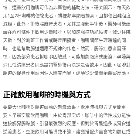
惱，適量飲用咖啡可作為非藥物的輔助方法。研究顯示，每天飲
用1至2杯咖啡的便祕患者，排便頻率顯著提高，且排便困難程度
減輕。此外，術後腸麻痺患者，尤其是腹部手術後，醫師可能建
議在許可條件下飲用少量咖啡，以加速腸道功能恢復，減少住院
天數。對於輪班工作者或時差困擾者，咖啡調節生理時鐘的同
時，也能幫助腸道適應不規律的作息。然而，腸躁症患者需謹
慎，因為部分患者對咖啡因敏感，可能加劇腹痛或腹瀉。孕婦與
消化性潰瘍患者則應諮詢醫師後再決定是否飲用。因此，咖啡對
腸道的促進作用需因個人體質而異，建議從少量開始觀察反應。
正確飲用咖啡的時機與方式
要最大化咖啡對腸道蠕動的刺激效果，飲用時機與方式至關重
要。早晨空腹飲用咖啡，由於胃部空虛，咖啡中的活性成分能快
速接觸胃腸黏膜，引發最強烈的反應。但對於胃酸過多或胃食道
逆流患者，空腹飲用可能導致不適，建議搭配少量食物如麵包或