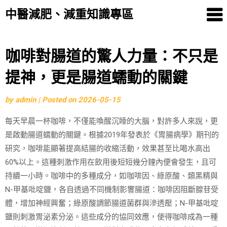
中醫減肥、減重知識專區
Skip
咖啡對腸道的驚人力量：不只是
to
提神，更是腸道蠕動的關鍵
content
by
admin
|
Posted on
2026-05-15
每天早晨一杯咖啡，不僅能喚醒沉睡的大腦，對許多人來說，更
是啟動腸道蠕動的關鍵。根據2019年發表於《胃腸病學》期刊的
研究，咖啡能顯著提高結腸的收縮活動，效果甚至比喝水高出
60%以上。這種刺激作用在飲用後短短幾分鐘內便會發生，且可
持續一小時。咖啡中的多種成分，如咖啡因、綠原酸、類黑精與
N-甲基吡啶鹽，各自透過不同機制影響腸道：咖啡因阻斷腺苷受
體，增加神經興奮；綠原酸調節腸道菌群與滲透壓；N-甲基吡啶
鹽則刺激胃泌素分泌。這些成分的協同效應，使得咖啡成為一種