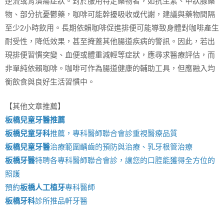
逆流或胃潰瘍症狀。對於服用特定藥物者，如抗生素、甲狀腺藥
物、部分抗憂鬱藥，咖啡可能幹擾吸收或代謝，建議與藥物間隔
至少2小時飲用。長期依賴咖啡促進排便可能導致身體對咖啡產生
耐受性，降低效果，甚至掩蓋其他腸道疾病的警訊。因此，若出
現排便習慣突變、血便或體重減輕等症狀，應尋求醫療評估，而
非單純依賴咖啡。咖啡可作為腸道健康的輔助工具，但應融入均
衡飲食與良好生活習慣中。
【其他文章推薦】
板橋兒童牙醫推薦
板橋兒童牙科
推薦，專科醫師聯合會診重視醫療品質
板橋兒童牙醫
治療範圍齲齒的預防與治療、乳牙根管治療
板橋牙醫
特聘各專科醫師聯合會診，讓您的口腔能獲得全方位的
照護
預約
板橋人工植牙
專科醫師
板橋牙科
診所推品軒牙醫