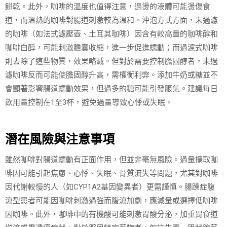
餅乾。此外，咖啡的溫度也值得注意，過燙的液體可能燙傷食
道，而溫熱的咖啡對腸道刺激較為溫和。沖泡方式方面，未過濾
的咖啡（如法式濾壓壺、土耳其咖啡）因含有較高量的咖啡醇和
咖啡白醇，可能刺激膽囊收縮，進一步促進蠕動；而過濾式咖啡
則去除了這些物質，效果略減。但對於需要控制膽固醇者，未過
濾咖啡反而可能使膽固醇升高，需權衡利弊。添加牛奶或糖並不
會顯著影響腸道蠕動效果，但過多的糖可能引發脹氣。建議每日
飲用量控制在1至3杯，避免過量導致心悸或失眠。
潛在風險與注意事項
雖然咖啡對腸道蠕動有正面作用，但並非毫無風險。過量攝取咖
啡因可能引起焦慮、心悸、失眠、骨質流失等問題，尤其對咖啡
因代謝較慢的人（如CYP1A2基因變異者）更需謹慎。腸躁症腹
瀉型患者可能因咖啡刺激過強而腹瀉加劇，應減量或選擇低咖啡
因咖啡。此外，咖啡中的有機酸可能刺激胃酸分泌，加重胃食道