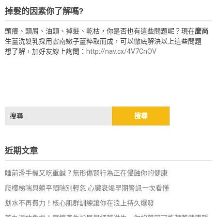
掉髮的因素你了解嗎?
頭癢、頭屑、油頭、掉髮、乾枯，你是否也有這些問題呢？現在
麼尚
生薑洗髮乳採用雲南嫩子薑粹取而成，可以徹底解決以上這些問題
想了解，加好友線上詢問：
http://nav.cx/4V7CnOV
搜
尋
關
鍵
近期文章
字:
睡前滑手機又吃重鹹？無形傷腎行為正在侵蝕你的健康
爬樓梯喘與躺平悶喘別輕忽 心臟衰竭早期警訊一次看懂
划水不再費力！核心肌群訓練讓你在浪上持久爆發