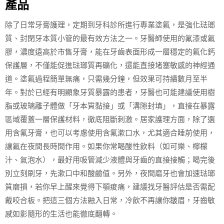
產品
除了日常牙膏護理，定期到牙科診所進行專業塗氟，是強化琺瑯
質、封閉牙本質小管的最有效方法之一。牙醫師使用的氟漆或氟
膠，濃度遠高於市售牙膏，能在牙齒表面形成一層穩定的氟化鈣
保護層，不僅能促進琺瑯質再礦化，還能直接堵塞敏感的神經通
道。塗氟過程簡單無痛，只需幾分鐘，但效果可持續數月至半
年。對於已經有明顯象牙質暴露的患者，牙醫也可能建議使用樹
脂或玻璃離子體做「牙本質黏接」或「溝隙封填」，直接在暴露
區域覆蓋一層保護材料，徹底阻斷刺激。居家護理方面，除了選
用含氟牙膏，也可以考慮使用含氟漱口水，尤其適合睡前使用，
讓氟在夜間長時間作用。如果你常喝酸性飲料（如可樂、檸檬
汁、氣泡水），最好用吸管減少液體與牙齒的直接接觸；喝完後
別立刻刷牙，先漱口中和酸鹼值。另外，夜間磨牙也會加速琺瑯
質磨損，若你早上醒來覺得下顎痠痛，建議找牙醫評估是否需配
戴咬合板。把這三個方法融入日常，冷飲不再讓你皺眉，牙齒敏
感如影隨形的生活也能徹底翻轉。