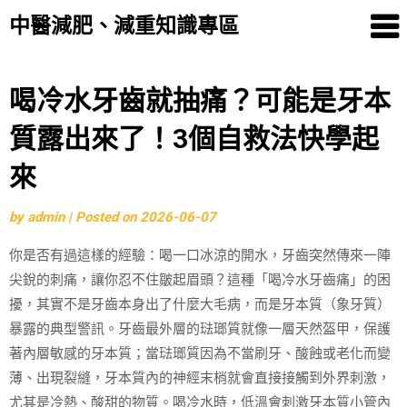
中醫減肥、減重知識專區
Skip
喝冷水牙齒就抽痛？可能是牙本
to
質露出來了！3個自救法快學起
content
來
by
admin
|
Posted on
2026-06-07
你是否有過這樣的經驗：喝一口冰涼的開水，牙齒突然傳來一陣
尖銳的刺痛，讓你忍不住皺起眉頭？這種「喝冷水牙齒痛」的困
擾，其實不是牙齒本身出了什麼大毛病，而是牙本質（象牙質）
暴露的典型警訊。牙齒最外層的琺瑯質就像一層天然盔甲，保護
著內層敏感的牙本質；當琺瑯質因為不當刷牙、酸蝕或老化而變
薄、出現裂縫，牙本質內的神經末梢就會直接接觸到外界刺激，
尤其是冷熱、酸甜的物質。喝冷水時，低溫會刺激牙本質小管內