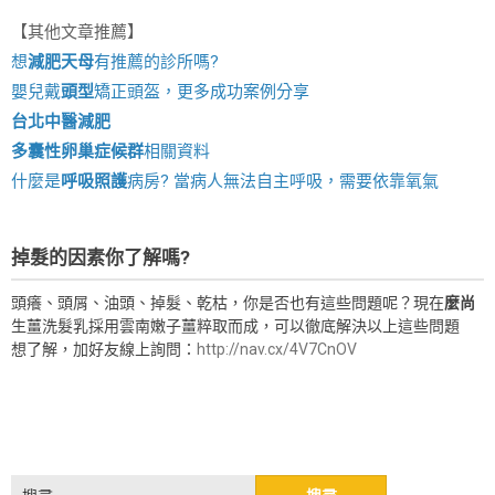
【其他文章推薦】
想
減肥天母
有推薦的診所嗎?
嬰兒戴
頭型
矯正頭盔，更多成功案例分享
台北中醫減肥
多囊性卵巢症候群
相關資料
什麼是
呼吸照護
病房? 當病人無法自主呼吸，需要依靠氧氣
掉髮的因素你了解嗎?
頭癢、頭屑、油頭、掉髮、乾枯，你是否也有這些問題呢？現在
麼尚
生薑洗髮乳採用雲南嫩子薑粹取而成，可以徹底解決以上這些問題
想了解，加好友線上詢問：
http://nav.cx/4V7CnOV
搜