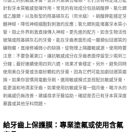
市面上的抗敏感牙膏，並非只是廣告噱頭，它們含有特定成分能
針對牙本質敏感發揮作用。常見的有效成分包括硝酸鉀、氯化鍶
或乙酸鍶，以及新型的羥基磷灰石（奈米級）。硝酸鉀能穩定牙
髓神經，降低神經細胞對刺激的反應；氯化鍶則能堵塞牙本質小
管，阻止外界刺激直接傳入神經。更先進的配方，如含生物活性
玻璃或羥基磷灰石的牙膏，能在牙齒表面形成一層類似琺瑯質的
礦物層，直接修補微小的缺損，從物理上隔離敏感源。使用時要
注意：不要急著漱口，讓抗敏感成分在牙齒表面停留至少兩到三
分鐘；最好連續使用四到六週，效果才會穩定。另外，避免同時
使用美白牙膏或含磨砂顆粒的牙膏，因為它們可能加劇琺瑯質磨
損。如果你習慣用電動牙刷，選用敏感模式並搭配抗敏感牙膏，
能更溫和地清潔牙齒。如果使用抗敏感牙膏一個月後，喝冷水的
刺痛感仍無改善，建議尋求牙醫協助，確認是否已有牙本質深度
暴露或其他牙科問題。
給牙齒上保護膜：專業塗氟或使用含氟