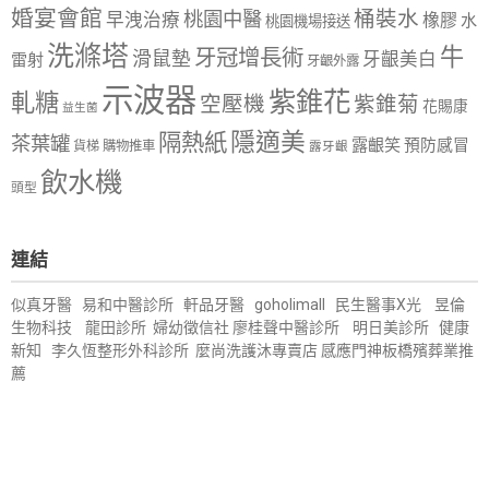
婚宴會館
桶裝水
桃園中醫
早洩治療
橡膠
水
桃園機場接送
洗滌塔
牛
牙冠增長術
滑鼠墊
牙齦美白
雷射
牙齦外露
示波器
紫錐花
軋糖
空壓機
紫錐菊
花賜康
益生菌
隱適美
隔熱紙
茶葉罐
露齦笑
預防感冒
購物推車
貨梯
露牙齦
飲水機
頭型
連結
似真牙醫
易和中醫診所
軒品牙醫
goholimall
民生醫事X光
昱倫
生物科技
龍田診所
婦幼徵信社
廖桂聲中醫診所
明日美診所
健康
新知
李久恆整形外科診所
麼尚洗護沐專賣店
感應門神
板橋殯葬業推
薦