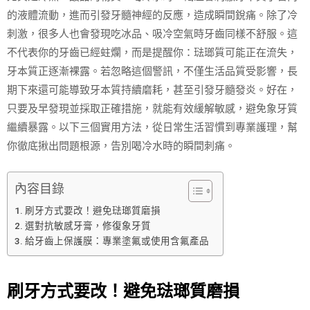
的液體流動，進而引發牙髓神經的反應，造成瞬間銳痛。除了冷
刺激，很多人也會發現吃冰品、吸冷空氣時牙齒同樣不舒服。這
不代表你的牙齒已經蛀爛，而是提醒你：琺瑯質可能正在流失，
牙本質正逐漸裸露。若忽略這個警訊，不僅生活品質受影響，長
期下來還可能導致牙本質持續磨耗，甚至引發牙髓發炎。好在，
只要及早發現並採取正確措施，就能有效緩解敏感，避免象牙質
繼續暴露。以下三個實用方法，從日常生活習慣到專業護理，幫
你徹底揪出問題根源，告別喝冷水時的瞬間刺痛。
內容目錄
刷牙方式要改！避免琺瑯質磨損
選對抗敏感牙膏，修復象牙質
給牙齒上保護膜：專業塗氟或使用含氟產品
刷牙方式要改！避免琺瑯質磨損