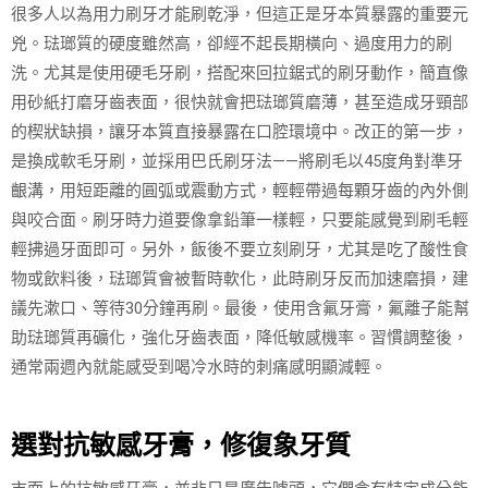
很多人以為用力刷牙才能刷乾淨，但這正是牙本質暴露的重要元
兇。琺瑯質的硬度雖然高，卻經不起長期橫向、過度用力的刷
洗。尤其是使用硬毛牙刷，搭配來回拉鋸式的刷牙動作，簡直像
用砂紙打磨牙齒表面，很快就會把琺瑯質磨薄，甚至造成牙頸部
的楔狀缺損，讓牙本質直接暴露在口腔環境中。改正的第一步，
是換成軟毛牙刷，並採用巴氏刷牙法——將刷毛以45度角對準牙
齦溝，用短距離的圓弧或震動方式，輕輕帶過每顆牙齒的內外側
與咬合面。刷牙時力道要像拿鉛筆一樣輕，只要能感覺到刷毛輕
輕拂過牙面即可。另外，飯後不要立刻刷牙，尤其是吃了酸性食
物或飲料後，琺瑯質會被暫時軟化，此時刷牙反而加速磨損，建
議先漱口、等待30分鐘再刷。最後，使用含氟牙膏，氟離子能幫
助琺瑯質再礦化，強化牙齒表面，降低敏感機率。習慣調整後，
通常兩週內就能感受到喝冷水時的刺痛感明顯減輕。
選對抗敏感牙膏，修復象牙質