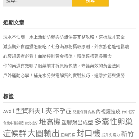
尋
關
鍵
近期文章
字:
玩水不怕曬！水上活動防曬與防熱傷害完整攻略，這樣玩才安全
減脂期外食麵攤怎麼吃？七分滿澱粉攝取原則，外食族也能輕鬆瘦
心衰竭患者必看！血壓控制黃金標準，精準達標延長壽命
你的藥還有效嗎？服藥前才拆原廠包裝，守護藥效的黃金法則
戶外運動必學！補充水分與電解質的實戰技巧，遠離抽筋與疲勞
標籤
L夾
L型資料夾
不孕症
內視鏡拉皮
AVX
兒童保健食品
台中假牙
多囊性卵巢
堆高機
塑膠射出成型
台北中醫減肥
台北植牙
大圖輸出
封口機
症候群
新竹
宜蘭民宿
提升免疫力