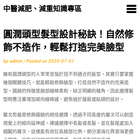
中醫減肥、減重知識專區
Skip
圓潤頭型髮型設計秘訣！自然修
to
飾不造作，輕鬆打造完美臉型
content
by
admin
|
Posted on
2025-07-01
擁有圓潤頭型的人常常苦惱於找不到適合的髮型，其實只要掌握
幾個關鍵技巧，就能輕鬆修飾臉型，打造自然不造作的完美造
型。圓臉的特徵是臉部線條柔和，缺乏明顯的稜角，因此選擇髮
型時應注重增加縱向線條感，避免過於蓬鬆或貼頭的設計。
層次剪裁是修飾圓臉的絕佳選擇，透過不同長度的層次可以創造
視覺上的縱向延伸感。建議選擇中長髮或長髮，並在髮尾處加入
細膩的層次，這樣能有效拉長臉部比例。側分瀏海比齊瀏海更適