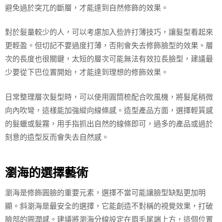
避免過於突兀的斷層，才能達到自然修飾的效果。
對於髮量較少的人，可以考慮加入些許打薄技巧，讓髮型看起來
更輕盈。但切記不要過度打薄，否則會失去修飾臉型的效果。層
次的長度也很關鍵，太短的層次可能無法有效拉長臉型，建議最
少要從下巴位置開始，才能達到理想的修飾效果。
日常整理層次髮型時，可以使用圓筒梳配合吹風機，將髮尾稍微
向內吹彎，這樣能加強縱向線條感。造型產品方面，選擇輕質感
的髮蠟或髮霧，用手指抓出自然的線條即可，過多的產品或過於
刻意的造型反而會失去自然感。
瀏海的選擇藝術
瀏海是修飾圓臉的重要元素，選擇不當可能讓臉型缺點更加明
顯。斜瀏海是最安全的選擇，它能創造不對稱的視覺效果，打破
臉部的圓潤感。建議將瀏海分線設定在眉毛尾端上方，這個位置