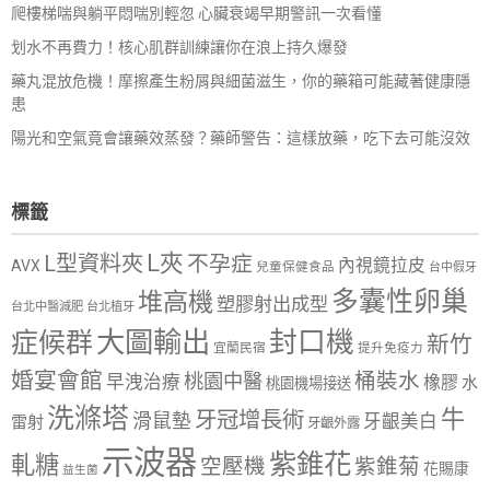
爬樓梯喘與躺平悶喘別輕忽 心臟衰竭早期警訊一次看懂
划水不再費力！核心肌群訓練讓你在浪上持久爆發
藥丸混放危機！摩擦產生粉屑與細菌滋生，你的藥箱可能藏著健康隱
患
陽光和空氣竟會讓藥效蒸發？藥師警告：這樣放藥，吃下去可能沒效
標籤
L夾
L型資料夾
不孕症
內視鏡拉皮
AVX
兒童保健食品
台中假牙
多囊性卵巢
堆高機
塑膠射出成型
台北中醫減肥
台北植牙
大圖輸出
封口機
症候群
新竹
宜蘭民宿
提升免疫力
婚宴會館
桶裝水
桃園中醫
早洩治療
橡膠
水
桃園機場接送
洗滌塔
牛
牙冠增長術
滑鼠墊
牙齦美白
雷射
牙齦外露
示波器
紫錐花
軋糖
空壓機
紫錐菊
花賜康
益生菌