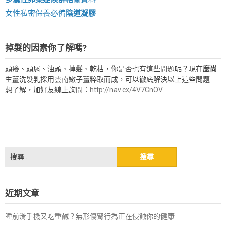
女性私密保養必備
陰道凝膠
掉髮的因素你了解嗎?
頭癢、頭屑、油頭、掉髮、乾枯，你是否也有這些問題呢？現在
麼尚
生薑洗髮乳採用雲南嫩子薑粹取而成，可以徹底解決以上這些問題
想了解，加好友線上詢問：
http://nav.cx/4V7CnOV
搜
尋
關
鍵
近期文章
字:
睡前滑手機又吃重鹹？無形傷腎行為正在侵蝕你的健康