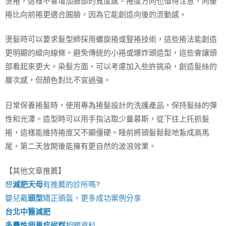
燙捲，這樣不會增加臉部的寬度感。捲度方向也值得注意，向後
捲比向前捲更適合圓臉，因為它能創造向後的流動感。
燙髮時可以要求髮型師採用螺旋捲或豎捲技術，這些捲法能創造
更明顯的縱向線條。避免傳統的小捲或爆炸頭造型，這些會讓頭
部看起來更大。染髮方面，可以考慮加入些許挑染，創造髮絲的
層次感，但顏色對比不宜過強。
日常保養捲髮時，使用專為捲髮設計的洗護產品，保持髮絲的彈
性和光澤。造型時可以用手指沾取少量慕斯，從下往上托抓髮
捲，這樣能維持捲度又不顯僵硬。睡前將頭髮鬆鬆地紮成高馬
尾，第二天放開後能擁有更自然的波浪效果。
【其他文章推薦】
想
減肥天母
有推薦的診所嗎?
嬰兒戴
頭型
矯正頭盔，更多成功案例分享
台北中醫減肥
多囊性卵巢症候群
相關資料