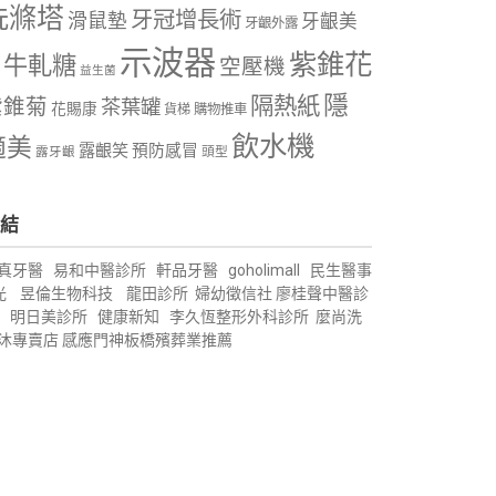
洗滌塔
牙冠增長術
滑鼠墊
牙齦美
牙齦外露
示波器
紫錐花
牛軋糖
空壓機
益生菌
隱
隔熱紙
紫錐菊
茶葉罐
花賜康
購物推車
貨梯
飲水機
適美
露齦笑
預防感冒
露牙齦
頭型
結
真牙醫
易和中醫診所
軒品牙醫
goholimall
民生醫事
光
昱倫生物科技
龍田診所
婦幼徵信社
廖桂聲中醫診
明日美診所
健康新知
李久恆整形外科診所
麼尚洗
沐專賣店
感應門神
板橋殯葬業推薦