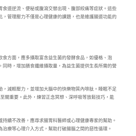
胃食道逆流、便秘或腹瀉交替出現、腹部絞痛等症狀。這些
此，管理壓力不僅是心理健康的課題，也是維護腸道功能的
飲食方面，應多攝取富含益生菌的發酵食品，如優格、泡
。同時，增加膳食纖維攝取量，為益生菌提供生長所需的營
動，減輕壓力，並增加大腦中的快樂物質內啡肽。睡眠不足
眠至關重要。此外，練習正念冥想、深呼吸等放鬆技巧，能
或持續不改善，應尋求腸胃科醫師或心理健康專家的幫助。
為治療等心理介入方式，幫助打破腸腦之間的惡性循環。