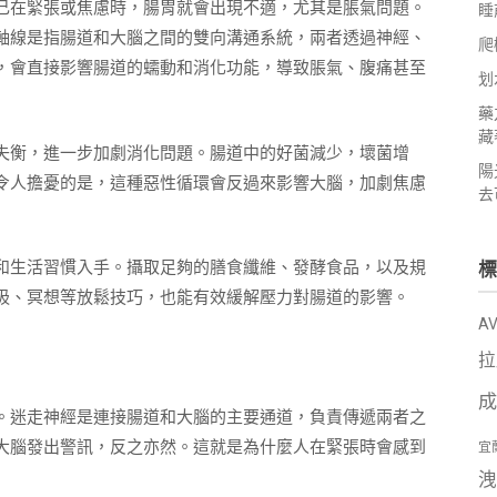
己在緊張或焦慮時，腸胃就會出現不適，尤其是脹氣問題。
睡
軸線是指腸道和大腦之間的雙向溝通系統，兩者透過神經、
爬
，會直接影響腸道的蠕動和消化功能，導致脹氣、腹痛甚至
划
藥
藏
失衡，進一步加劇消化問題。腸道中的好菌減少，壞菌增
陽
令人擔憂的是，這種惡性循環會反過來影響大腦，加劇焦慮
去
和生活習慣入手。攝取足夠的膳食纖維、發酵食品，以及規
標
吸、冥想等放鬆技巧，也能有效緩解壓力對腸道的影響。
A
拉
成
。迷走神經是連接腸道和大腦的主要通道，負責傳遞兩者之
大腦發出警訊，反之亦然。這就是為什麼人在緊張時會感到
宜
洩