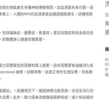
些微生物能產生多種神經傳導物質，如血清素和多巴胺，這
事實上，人體約90%的血清素是由腸道細胞產生，這種物質
白
，包括腸躁症、憂鬱症、焦慮症，甚至自閉症和帕金森氏症
，對整體身心健康至關重要。
連
似
X
壓力荷爾蒙如皮質醇和腎上腺素。這些荷爾蒙會減緩消化系
所
rceived 威脅。短期來看，這是正常的生理反應，但長期
護
。
腸漏症」。這種情況下，腸道屏障功能受損，未完全消化的
炎反應。此外，壓力還會改變腸道菌群組成，減少有益菌的