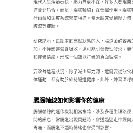
現代人生活節奏快，壓力無處不在，許多人發現自
這並非巧合，而是「腸腦軸線」在發揮作用。腸腦
荷爾蒙和免疫系統緊密相連。當大腦感受到壓力時
腹瀉等症狀。
研究顯示，長期處於高壓狀態的人，腸道菌群容易
加，不僅影響營養吸收，還可能引發慢性發炎。更
和抑鬱情緒，形成一個難以打破的負面循環。
要改善這種狀況，除了減少壓力源，還需要從飲食
律運動，都有助於維持腸道健康。此外，練習深呼
腸腦軸線如何影響你的健康
腸腦軸線的運作機制相當複雜，涉及多種生理路徑
間的訊息。當腸道出現問題時，會透過迷走神經向
胃痛，而腸道不適時情緒也會受到影響。