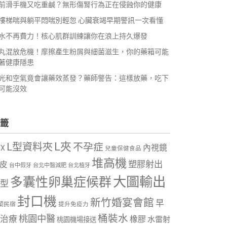
前滑手機又吃重鹹？無形傷腎行為正在侵蝕你的健康
樓梯喘與躺平悶喘別輕忽 心臟衰竭早期警訊一次看懂
水不再費力！核心肌群訓練讓你在浪上持久爆發
丸混放危機！摩擦產生粉屑與細菌滋生，你的藥箱可能
著健康隱患
光和空氣竟會讓藥效蒸發？藥師警告：這樣放藥，吃下
可能沒效
籤
L夾
L型資料夾
不孕症
內視鏡
VX
兒童保健食品
堆高機
塑膠射出
皮
台中假牙
台北中醫減肥
台北植牙
大圖輸出
多囊性卵巢症候群
型
封口機
新竹婚宴會館
早
蘭民宿
提升免疫力
桶裝水
桃園中醫
治療
橡膠
水雷射
桃園機場接送