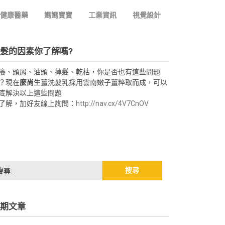
健康醫藥
媽媽寶寶
工業資訊
視覺設計
髮的因素你了解嗎?
癢、頭屑、油頭、掉髮、乾枯，你是否也有這些問題
？現在
麼尚
生薑洗髮乳採用雲南嫩子薑粹取而成，可以
底解決以上這些問題
了解，加好友線上詢問：
http://nav.cx/4V7CnOV
期文章