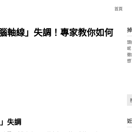
首頁
掉
腦軸線」失調！專家教你如何
頭
呢
徹
想
搜
尋
關
鍵
」失調
近
字: