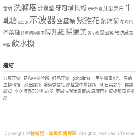
洗滌塔
牛
牙冠增長術
滑鼠墊
牙齦美白
雷射
牙齦外露
示波器
紫錐花
軋糖
空壓機
紫錐菊
花賜康
益生菌
隱適美
隔熱紙
茶葉罐
露齦笑
預防感冒
購物推車
貨梯
露牙齦
飲水機
頭型
連結
似真牙醫
易和中醫診所
軒品牙醫
goholimall
民生醫事X光
昱倫
生物科技
龍田診所
婦幼徵信社
廖桂聲中醫診所
明日美診所
健康
新知
李久恆整形外科診所
麼尚洗護沐專賣店
感應門神
板橋殯葬業推
薦
Copyright
中醫減肥、減重知識專區
. All rights reserved.
| Theme