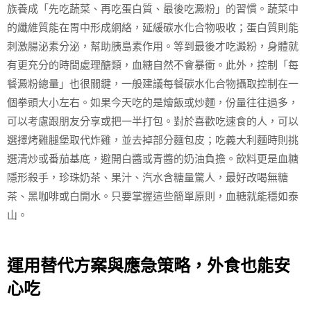
族養成「先吃蔬菜、再吃蛋白質、最後吃澱粉」的習慣。蔬菜中
的纖維質能在胃中形成網絡，延緩碳水化合物吸收；蛋白質則能
刺激腸泌素分泌，幫助胰島素作用。等到最後才吃澱粉，身體就
有更充分的時間處理醣類，血糖自然不會暴衝。此外，控制「每
餐澱粉總量」也很關鍵，一般建議每餐碳水化合物攝取控制在一
個拳頭大小左右。如果今天吃的是燴飯或炒麵，份量往往過多，
可以考慮跟朋友分享或把一半打包。對於喜歡吃速食的人，可以
選擇烤雞腿堡取代炸雞，並去掉部分麵包皮；吃義大利麵時則挑
選清炒或番茄基底，避開白醬或青醬的奶油負擔。飲料更是血糖
隱形殺手，珍珠奶茶、果汁、汽水含糖量驚人，最好改喝無糖
茶、黑咖啡或白開水。只要掌握這些簡單原則，血糖就能穩如泰
山。
運用替代方案與應急策略，外食也能安
心吃