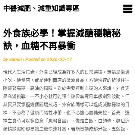
中醫減肥、減重知識專區
Skip
外食族必學！掌握減醣穩糖秘
to
訣，血糖不再暴衝
content
by
admin
|
Posted on
2026-05-17
現代人生活忙碌，外食已經成為許多人的日常選擇。無論是街邊
小吃、便當店，或是便利商店的微波食品，方便快速的背後往往
隱藏著高糖、高油的風險。對於需要控制血糖的人來說，外食更
是充滿挑戰，一不小心就可能讓血糖像雲霄飛車般劇烈波動。但
其實只要掌握幾個關鍵技巧，外食族同樣可以達成減醣穩糖的目
標，不必為了健康而犧牲味蕾，也不必擔心血糖失控。首先，選
擇主食時可以多留意「澱粉含量」，像是白飯、白麵條、麵包這
類精緻澱粉容易讓血糖快速升高，若能替換成糙米飯、五穀飯、