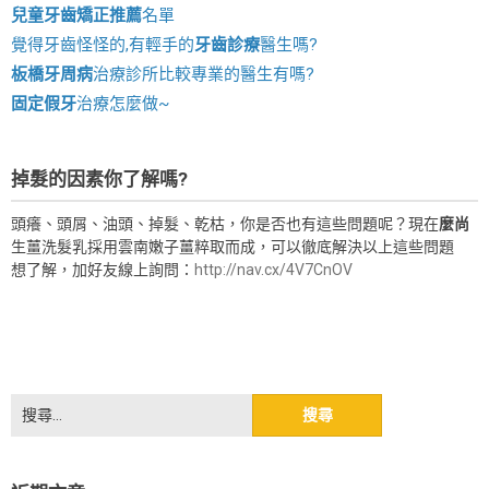
兒童牙齒矯正推薦
名單
覺得牙齒怪怪的,有輕手的
牙齒診療
醫生嗎?
板橋牙周病
治療診所比較專業的醫生有嗎?
固定假牙
治療怎麼做~
掉髮的因素你了解嗎?
頭癢、頭屑、油頭、掉髮、乾枯，你是否也有這些問題呢？現在
麼尚
生薑洗髮乳採用雲南嫩子薑粹取而成，可以徹底解決以上這些問題
想了解，加好友線上詢問：
http://nav.cx/4V7CnOV
搜
尋
關
鍵