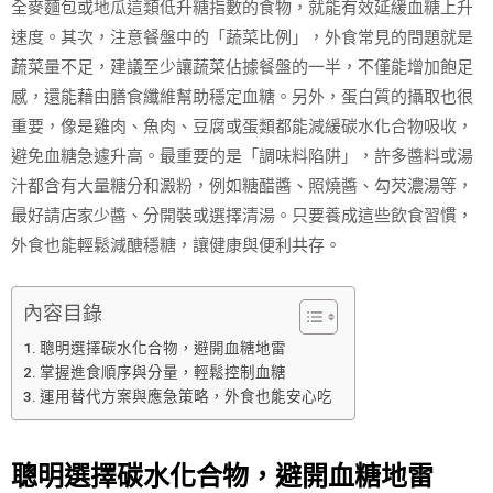
全麥麵包或地瓜這類低升糖指數的食物，就能有效延緩血糖上升
速度。其次，注意餐盤中的「蔬菜比例」，外食常見的問題就是
蔬菜量不足，建議至少讓蔬菜佔據餐盤的一半，不僅能增加飽足
感，還能藉由膳食纖維幫助穩定血糖。另外，蛋白質的攝取也很
重要，像是雞肉、魚肉、豆腐或蛋類都能減緩碳水化合物吸收，
避免血糖急遽升高。最重要的是「調味料陷阱」，許多醬料或湯
汁都含有大量糖分和澱粉，例如糖醋醬、照燒醬、勾芡濃湯等，
最好請店家少醬、分開裝或選擇清湯。只要養成這些飲食習慣，
外食也能輕鬆減醣穩糖，讓健康與便利共存。
內容目錄
聰明選擇碳水化合物，避開血糖地雷
掌握進食順序與分量，輕鬆控制血糖
運用替代方案與應急策略，外食也能安心吃
聰明選擇碳水化合物，避開血糖地雷