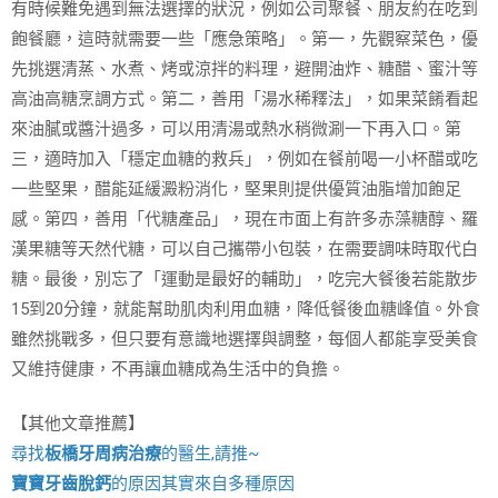
有時候難免遇到無法選擇的狀況，例如公司聚餐、朋友約在吃到
飽餐廳，這時就需要一些「應急策略」。第一，先觀察菜色，優
先挑選清蒸、水煮、烤或涼拌的料理，避開油炸、糖醋、蜜汁等
高油高糖烹調方式。第二，善用「湯水稀釋法」，如果菜餚看起
來油膩或醬汁過多，可以用清湯或熱水稍微涮一下再入口。第
三，適時加入「穩定血糖的救兵」，例如在餐前喝一小杯醋或吃
一些堅果，醋能延緩澱粉消化，堅果則提供優質油脂增加飽足
感。第四，善用「代糖產品」，現在市面上有許多赤藻糖醇、羅
漢果糖等天然代糖，可以自己攜帶小包裝，在需要調味時取代白
糖。最後，別忘了「運動是最好的輔助」，吃完大餐後若能散步
15到20分鐘，就能幫助肌肉利用血糖，降低餐後血糖峰值。外食
雖然挑戰多，但只要有意識地選擇與調整，每個人都能享受美食
又維持健康，不再讓血糖成為生活中的負擔。
【其他文章推薦】
尋找
板橋牙周病治療
的醫生,請推~
寶寶牙齒脫鈣
的原因其實來自多種原因