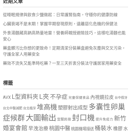
近期文章
字:
從睡眠規律與飲食少鹽做起：日常護腎指南，守穩你的健康防線
心臟衰竭不是末期！掌握早期發現原則，遠離惡化危機的保健法
外食湯麵藏高鈉高熱量地雷！營養師親授避險技巧，這樣吃湯麵也能
安心
藥盒髒污比你想的更致命！定期清潔分裝藥盒避免灰塵與交叉污染，
守護全家人用藥安全
藥效不流失又能準時吃藥？一至三天折衷分裝法守護居家用藥安全
標籤
L夾
L型資料夾
不孕症
內視鏡拉皮
AVX
兒童保健食品
台中假牙
多囊性卵巢
堆高機
塑膠射出成型
台北中醫減肥
台北植牙
大圖輸出
封口機
症候群
新竹
宜蘭民宿
提升免疫力
婚宴會館
桶裝水
桃園中醫
早洩治療
橡膠
水
桃園機場接送