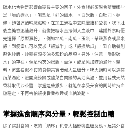
碳水化合物是影響血糖最主要的因子，外食族必須學會辨識哪些
是「壞的碳水」、哪些是「好的碳水」。白米飯、白吐司、麵
條、麵包這類精緻澱粉，在加工過程中去除纖維和營養，吃下肚
後血糖會迅速飆升，就像把糖水直接倒入血液中。建議外食時優
先選擇「原型澱粉」，例如地瓜、南瓜、玉米、帶殼燕麥或黑米
飯。到便當店可以要求「飯減半」或「飯換地瓜」，到自助餐則
避免炒飯、炒麵這類多油多澱粉的品項。另外，注意「隱形碳
水」的存在，像是勾芡的燴飯、羹湯，或是添加糖的滷汁、醬
料，這些看似不甜的食物其實暗藏大量糖分。吃火鍋時可以選擇
蔬菜湯底，避開麻辣鍋或酸菜白肉鍋的高油高湯，並用醋或天然
香料取代沙茶醬。掌握這些撇步，就能在享受美食的同時維持血
糖穩定，不再害怕飯後昏昏欲睡或血糖波動。
掌握進食順序與分量，輕鬆控制血糖
除了選對食物，吃的「順序」也會大幅影響血糖反應。建議外食