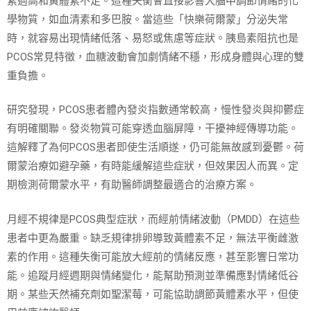
素過高和黃體素不足。這種失衡會直接影響大腦中調節情緒的化
學物質，如血清素和多巴胺。當這些「快樂荷爾蒙」分泌失常
時，就容易出現情緒低落、易怒或焦慮等症狀。胰島素阻抗也是
PCOS常見特徵，血糖波動會加劇情緒不穩，形成身體與心理的雙
重負擔。
研究發現，PCOS患者體內發炎指數通常較高，慢性發炎與抑鬱症
有明確關聯。發炎物質可能穿透血腦屏障，干擾神經傳導功能。
這解釋了為何PCOS患者即使生活順遂，仍可能無故感到憂鬱。荷
爾蒙治療如避孕藥，有時能緩解這些症狀，但效果因人而異。定
期檢測荷爾蒙水平，有助醫師調整最適合的治療方案。
月經不規律是PCOS典型症狀，而經前情緒波動（PMDD）在這些
患者中更為嚴重。缺乏規律排卵導致黃體素不足，無法平衡雌激
素的作用。這種失衡可能放大經前的情緒反應，甚至影響日常功
能。追蹤月經週期與情緒變化，能幫助預測並準備應對情緒低谷
期。某些天然補充劑如聖潔莓，可能協助調節黃體素水平，但使