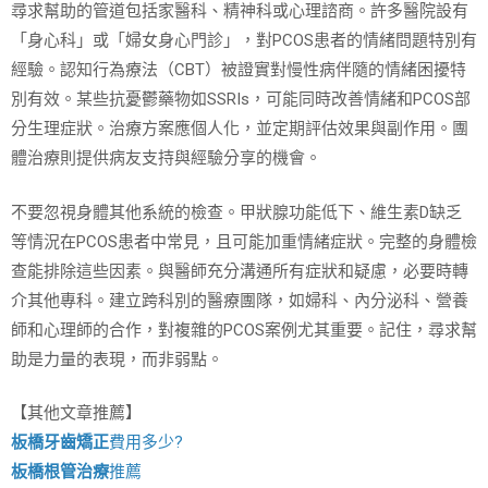
尋求幫助的管道包括家醫科、精神科或心理諮商。許多醫院設有
「身心科」或「婦女身心門診」，對PCOS患者的情緒問題特別有
經驗。認知行為療法（CBT）被證實對慢性病伴隨的情緒困擾特
別有效。某些抗憂鬱藥物如SSRIs，可能同時改善情緒和PCOS部
分生理症狀。治療方案應個人化，並定期評估效果與副作用。團
體治療則提供病友支持與經驗分享的機會。
不要忽視身體其他系統的檢查。甲狀腺功能低下、維生素D缺乏
等情況在PCOS患者中常見，且可能加重情緒症狀。完整的身體檢
查能排除這些因素。與醫師充分溝通所有症狀和疑慮，必要時轉
介其他專科。建立跨科別的醫療團隊，如婦科、內分泌科、營養
師和心理師的合作，對複雜的PCOS案例尤其重要。記住，尋求幫
助是力量的表現，而非弱點。
【其他文章推薦】
板橋牙齒矯正
費用多少?
板橋根管治療
推薦