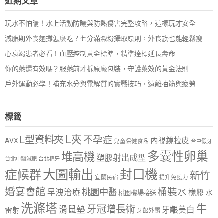
近期文章
字:
玩水不怕曬！水上活動防曬與防熱傷害完整攻略，這樣玩才安全
減脂期外食麵攤怎麼吃？七分滿澱粉攝取原則，外食族也能輕鬆瘦
心衰竭患者必看！血壓控制黃金標準，精準達標延長壽命
你的藥還有效嗎？服藥前才拆原廠包裝，守護藥效的黃金法則
戶外運動必學！補充水分與電解質的實戰技巧，遠離抽筋與疲勞
標籤
L夾
L型資料夾
不孕症
內視鏡拉皮
AVX
兒童保健食品
台中假牙
多囊性卵巢
堆高機
塑膠射出成型
台北中醫減肥
台北植牙
大圖輸出
封口機
症候群
新竹
宜蘭民宿
提升免疫力
婚宴會館
桶裝水
桃園中醫
早洩治療
橡膠
水
桃園機場接送
洗滌塔
牛
牙冠增長術
滑鼠墊
牙齦美白
雷射
牙齦外露