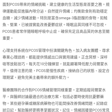
面對PCOS帶來的情緒挑戰，建立健康的生活型態是首要之務。規
律運動能促進腦內啡分泌，自然提升情緒；均衡飲食則有助穩定
血糖，減少情緒波動。特別是富含omega-3脂肪酸的食物，如鮭
魚、堅果，已被證實能改善憂鬱症狀。睡眠品質同樣不可忽視，
PCOS患者常伴隨睡眠呼吸中止症，確保充足且高品質的休息至關
重要。
心理支持系統在PCOS管理中扮演關鍵角色。加入病友團體、尋求
專業心理諮商，都能提供情感出口與實用建議。正念冥想、深呼
吸等放鬆技巧，每天花10分鐘練習，就能顯著降低壓力荷爾蒙水
平。值得注意的是，PCOS是慢性疾病，接納自己的狀態、設定合
理期望，避免完美主義帶來的額外壓力。
醫療團隊的合作對PCOS情緒管理同樣重要。定期追蹤荷爾蒙水
平，與醫師討論最適合的治療方案，包括必要時使用抗憂鬱藥
物。某些避孕藥或糖尿病藥物也可能間接改善情緒問題。記錄症
狀日記，幫助醫師更精準掌握狀況。記住，情緒困擾是PCOS常見