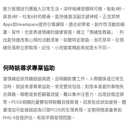
壓力管理技巧應融入日常生活。深呼吸練習隨時可做，吸氣4秒、
屏息4秒、吐氣6秒的節奏，能快速激活副交感神經。正念冥想
Apps如Headspace提供引導課程，適合初學者。創作性活動如繪
畫、寫作，也是表達情緒的健康管道。建立「情緒急救箱」：列
出能快速改善心情的活動清單，如聽特定歌曲、泡花草茶，在情
緒低落時立即取用。記住，小改變累積起來就是大不同。
何時該尋求專業協助
當情緒症狀持續超過兩週，且明顯影響工作、人際關係或日常生
活時，就該考慮專業協助。常見警訊包括：對原本喜愛的事物失
去興趣、睡眠或食慾顯著改變、難以集中注意力、出現自傷念頭
等。PCOS相關的憂鬱有時較難自我察覺，因某些症狀如疲勞、體
重增加可能被誤認為只是PCOS的生理表現。定期用簡易量表如
PHQ-9自我評估，有助早期發現問題。