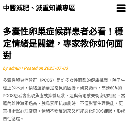
中醫減肥、減重知識專區
Skip
多囊性卵巢症候群患者必看！穩
to
定情緒是關鍵，專家教你如何面
content
對
by
admin
|
Posted on
2025-07-03
多囊性卵巢症候群（PCOS）是許多女性面臨的健康挑戰，除了生
理上的不適，情緒波動更是常見的困擾。研究顯示，高達60%的
PCOS患者會出現焦慮或抑鬱症狀，這與荷爾蒙失衡密切相關。當
體內雄性激素過高、胰島素阻抗加劇時，不僅影響生理機能，更
直接衝擊心理健康。情緒不穩反過來又可能惡化PCOS症狀，形成
惡性循環。