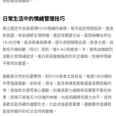
用前應諮詢醫師。
日常生活中的情緒管理技巧
建立穩定作息是管理PCOS情緒的基礎。每天固定時間起床、進食
和就寢，有助調節生理時鐘，穩定荷爾蒙分泌。晨間接觸自然光
15-30分鐘，能改善晝夜節律，提升夜間睡眠品質。飲食方面，採
取低升糖指數（低GI）原則，每3-4小時進食一次，避免血糖劇烈
波動引發情緒起伏。蛋白質與健康脂肪的充足攝取，對維持情緒
平衡特別重要。
運動是天然的抗憂鬱劑，對PCOS患者尤其有益。每週150分鐘的
中等強度運動，如快走、游泳，能改善胰島素敏感度並釋放腦內
啡。瑜伽和太極等身心運動，則兼具壓力緩解與荷爾蒙平衡的效
果。即使只是每天10分鐘的伸展，也能明顯降低壓力水平。找到
喜歡且能持續的運動形式，比追求強度更重要。運動夥伴或課程
能提供額外的社交支持與動機。