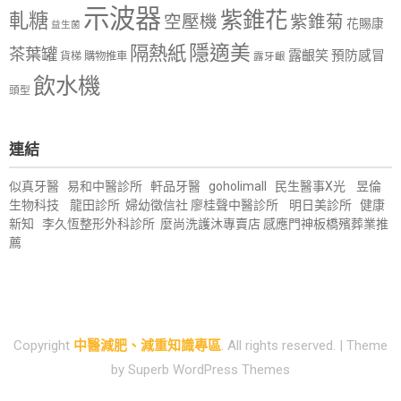
示波器
紫錐花
軋糖
空壓機
紫錐菊
花賜康
益生菌
隱適美
隔熱紙
茶葉罐
露齦笑
預防感冒
購物推車
貨梯
露牙齦
飲水機
頭型
連結
似真牙醫
易和中醫診所
軒品牙醫
goholimall
民生醫事X光
昱倫
生物科技
龍田診所
婦幼徵信社
廖桂聲中醫診所
明日美診所
健康
新知
李久恆整形外科診所
麼尚洗護沐專賣店
感應門神
板橋殯葬業推
薦
Copyright
中醫減肥、減重知識專區
. All rights reserved.
| Theme
by
Superb WordPress Themes