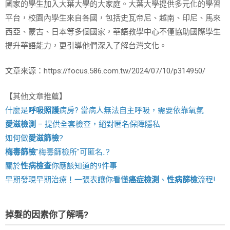
國家的學生加入大葉大學的大家庭。大葉大學提供多元化的學習
平台，校園內學生來自各國，包括史瓦帝尼、越南、印尼、馬來
西亞、蒙古、日本等多個國家，華語教學中心不僅協助國際學生
提升華語能力，更引導他們深入了解台灣文化。
文章來源：https://focus.586.com.tw/2024/07/10/p314950/
【其他文章推薦】
什麼是
呼吸照護
病房? 當病人無法自主呼吸，需要依靠氧氣
愛滋檢測
– 提供全套檢查，絕對匿名保障隱私
如何做
愛滋篩檢
?
梅毒篩檢
"梅毒篩檢所"可匿名..?
關於
性病檢查
你應該知道的9件事
早期發現早期治療！一張表讓你看懂
癌症檢測
、
性病篩檢
流程!
掉髮的因素你了解嗎?