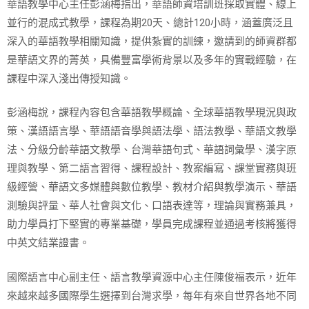
華語教學中心主任彭涵梅指出，華語師資培訓班採取實體、線上
並行的混成式教學，課程為期20天、總計120小時，涵蓋廣泛且
深入的華語教學相關知識，提供紮實的訓練，邀請到的師資群都
是華語文界的菁英，具備豐富學術背景以及多年的實戰經驗，在
課程中深入淺出傳授知識。
彭涵梅說，課程內容包含華語教學概論、全球華語教學現況與政
策、漢語語言學、華語語音學與語法學、語法教學、華語文教學
法、分級分齡華語文教學、台灣華語句式、華語詞彙學、漢字原
理與教學、第二語言習得、課程設計、教案編寫、課堂實務與班
級經營、華語文多媒體與數位教學、教材介紹與教學演示、華語
測驗與評量、華人社會與文化、口語表達等，理論與實務兼具，
助力學員打下堅實的專業基礎，學員完成課程並通過考核將獲得
中英文結業證書。
國際語言中心副主任、語言教學資源中心主任陳俊福表示，近年
來越來越多國際學生選擇到台灣求學，每年有來自世界各地不同