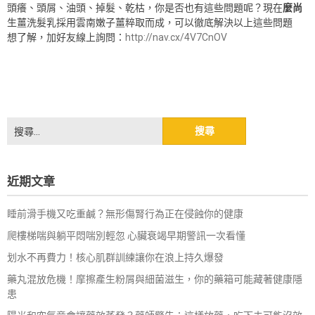
頭癢、頭屑、油頭、掉髮、乾枯，你是否也有這些問題呢？現在
麼尚
生薑洗髮乳採用雲南嫩子薑粹取而成，可以徹底解決以上這些問題
想了解，加好友線上詢問：
http://nav.cx/4V7CnOV
搜
尋
關
鍵
近期文章
字:
睡前滑手機又吃重鹹？無形傷腎行為正在侵蝕你的健康
爬樓梯喘與躺平悶喘別輕忽 心臟衰竭早期警訊一次看懂
划水不再費力！核心肌群訓練讓你在浪上持久爆發
藥丸混放危機！摩擦產生粉屑與細菌滋生，你的藥箱可能藏著健康隱
患