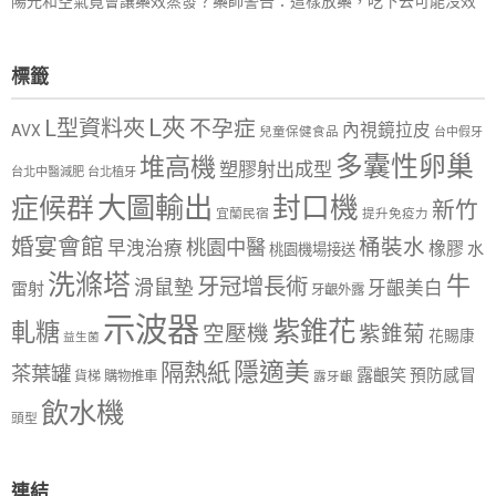
陽光和空氣竟會讓藥效蒸發？藥師警告：這樣放藥，吃下去可能沒效
標籤
L夾
L型資料夾
不孕症
內視鏡拉皮
AVX
兒童保健食品
台中假牙
多囊性卵巢
堆高機
塑膠射出成型
台北中醫減肥
台北植牙
大圖輸出
封口機
症候群
新竹
宜蘭民宿
提升免疫力
婚宴會館
桶裝水
桃園中醫
早洩治療
橡膠
水
桃園機場接送
洗滌塔
牛
牙冠增長術
滑鼠墊
牙齦美白
雷射
牙齦外露
示波器
紫錐花
軋糖
空壓機
紫錐菊
花賜康
益生菌
隱適美
隔熱紙
茶葉罐
露齦笑
預防感冒
購物推車
貨梯
露牙齦
飲水機
頭型
連結