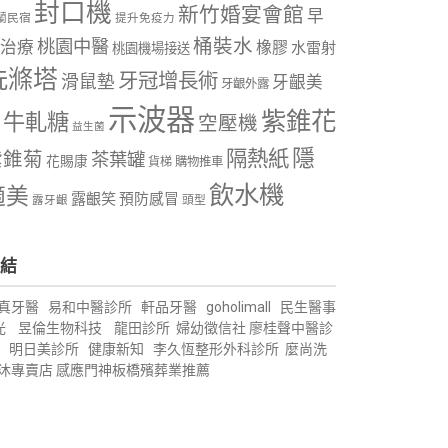
封口機
新竹婚宴會館
早
蘭民宿
提升免疫力
桶裝水
桃園中醫
治療
橡膠
水雷射
桃園機場接送
洗滌塔
牙冠增長術
滑鼠墊
牙齦美
牙齦外露
示波器
紫錐花
牛軋糖
空壓機
益生菌
隱
隔熱紙
紫錐菊
茶葉罐
花賜康
購物推車
貨梯
飲水機
適美
露齦笑
預防感冒
露牙齦
頭型
結
真牙醫
易和中醫診所
軒品牙醫
goholimall
民生醫事
光
昱倫生物科技
龍田診所
婦幼徵信社
廖桂聲中醫診
明日美診所
健康新知
李久恆整形外科診所
麼尚洗
沐專賣店
感應門神
板橋殯葬業推薦