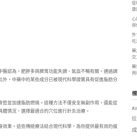
從
康
心
保
外
吃
藥
交
藥
中醫認為，肥胖多與脾胃功能失調、氣血不暢有關。通過調
用
此外，中藥中的某些成分已被現代科學證實具有促進脂肪分
標
食慾並加速脂肪燃燒。這種方法不僅安全無副作用，還能從
A
具體情況，選擇最適合的穴位進行針灸治療。
拉
身效果。這些傳統療法結合現代科學，為你提供最有效的瘦
成