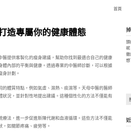
首頁
掉
打造專屬你的健康體態
頭
呢
徹
中醫提供客製化的瘦身建議，幫助你找到最適合自己的健康
想
身體內部的平衡與健康。透過專業的中醫師診斷，可以根據
瘦身計劃。
同的體質特點，例如氣虛、濕熱、痰濕等。天母中醫的醫師
體狀況，並針對性地提出建議。這種個性化的方法不僅能有
搜
尋
關
鍵
統療法，進一步促進新陳代謝和血液循環。這些方法不僅能
近
字:
狀，如關節疼痛、疲勞等。