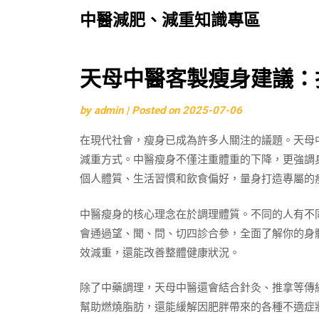
中醫減肥、減重知識專區
Skip
天母中醫客製瘦身建議：
to
by
admin
|
Posted on
2025-07-06
content
在現代社會，瘦身已成為許多人關注的議題。天母
減重方式。中醫瘦身不僅注重體重的下降，更強調
個人體質、生活習慣和飲食偏好，量身打造專屬的
中醫瘦身的核心理念在於調理體質。不同的人有不
會通過望、聞、問、切四診合參，全面了解你的身
效減重，還能改善整體健康狀況。
除了中藥調理，天母中醫還會結合針灸、推拿等傳
幫助燃燒脂肪，還能緩解因肥胖帶來的各種不適症