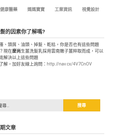
健康醫藥
媽媽寶寶
工業資訊
視覺設計
髮的因素你了解嗎?
癢、頭屑、油頭、掉髮、乾枯，你是否也有這些問題
？現在
麼尚
生薑洗髮乳採用雲南嫩子薑粹取而成，可以
底解決以上這些問題
了解，加好友線上詢問：
http://nav.cx/4V7CnOV
期文章