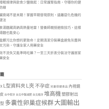
睡眠規律與飲食少鹽做起：日常護腎指南，守穩你的健
防線
臟衰竭不是末期！掌握早期發現原則，遠離惡化危機的
健法
食湯麵藏高鈉高熱量地雷！營養師親授避險技巧，這樣
湯麵也能安心
盒髒污比你想的更致命！定期清潔分裝藥盒避免灰塵與
叉污染，守護全家人用藥安全
效不流失又能準時吃藥？一至三天折衷分裝法守護居家
藥安全
籤
L夾
L型資料夾
不孕症
內視鏡
VX
兒童保健食品
堆高機
塑膠射出
皮
台中假牙
台北中醫減肥
台北植牙
大圖輸出
多囊性卵巢症候群
型