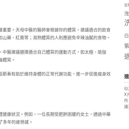
宜
洩
樣重要。天母中醫的醫師會根據你的體質，建議適合的飲食
白
如山藥、紅棗等；濕熱體質的人則應避免辛辣油膩的食物。
。中醫建議選擇適合自己體質的運動方式，如太極、瑜伽
強體質。
活節奏有助於維持身體的正常代謝功能，進一步促進瘦身效
連
似
X
所
護
體健康狀況。例如，一位長期受肥胖困擾的女士，通過中藥
了多年的疲勞感。