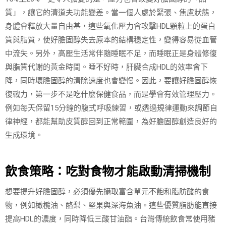
質」，讓它的清道夫功能變差。當一個人處於緊張、焦慮狀態，
身體會釋放大量自由基，這些氧化壓力會攻擊HDL顆粒上的蛋白
質與脂質，使好膽固醇失去原本的結構穩定性，變得容易從血管
中流失。另外，高壓生活常伴隨睡眠不足，而睡眠正是身體修復
與脂質代謝的黃金時間。睡不好時，肝臟合成HDL的效率會下
降，同時壞膽固醇的清除速度也會變慢。因此，要讓好膽固醇恢
復戰力，第一步不是吃什麼保健食品，而是學會有效管理壓力。
例如每天保留15分鐘的腹式呼吸練習，或透過規律運動來調節自
律神經，都能幫助皮質醇回到正常範圍，為好膽固醇創造良好的
生成環境。
飲食策略：吃對食物才能啟動清掃機制
想要提升好膽固醇，必須優先攝取富含單元不飽和脂肪酸的食
物，例如橄欖油、酪梨、堅果與深海魚油。這些優質脂肪能直接
提高HDL的濃度，同時降低三酸甘油酯。台灣傳統飲食常使用豬