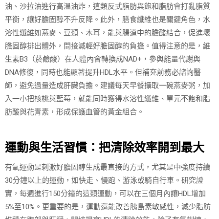
油、沙拉油進行高溫油炸，這類反式脂肪與飽和脂肪會打亂脂質
平衡，讓好膽固醇不升反降。此外，膳食纖維也是關鍵角色，水
溶性纖維如燕麥、豆類、木耳，能與腸道中的膽酸結合，促進壞
膽固醇排出體外，間接減輕好膽固醇的負擔。值得注意的是，維
生素B3（菸鹼酸）在人體內會轉換成NAD+，參與能量代謝與
DNA修復，同時也能顯著提升HDL水平。但補充前務必諮詢醫
師，避免過量造成肝臟負擔。建議每天早餐攝取一碗燕麥粥，加
入一小把核桃與藍莓，就能同時獲得水溶性纖維、單元不飽和脂
肪酸與花青素，形成保護血管的黃金組合。
運動與生活習慣：把清除效率開到最大
有氧運動是刺激好膽固醇生成最直接的方式，尤其是中強度持續
30分鐘以上的運動，如快走、慢跑、游泳或騎自行車。研究證
實，每週進行150分鐘的這類運動，可以在三個月內讓HDL增加
5%至10%。更重要的是，運動還能改善胰島素敏感性，減少脂肪