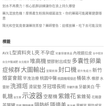
划水不再費力！核心肌群訓練讓你在浪上持久爆發
藥丸混放危機！摩擦產生粉屑與細菌滋生，你的藥箱可能藏著健康隱
患
陽光和空氣竟會讓藥效蒸發？藥師警告：這樣放藥，吃下去可能沒效
標籤
L夾
L型資料夾
不孕症
內視鏡拉皮
AVX
兒童保健食品
台中假牙
多囊性卵巢
堆高機
塑膠射出成型
台北中醫減肥
台北植牙
大圖輸出
封口機
症候群
新竹
宜蘭民宿
提升免疫力
婚宴會館
桶裝水
桃園中醫
早洩治療
橡膠
水
桃園機場接送
洗滌塔
牛
牙冠增長術
滑鼠墊
牙齦美白
雷射
牙齦外露
示波器
紫錐花
軋糖
空壓機
紫錐菊
花賜康
益生菌
隱適美
隔熱紙
茶葉罐
露齦笑
預防感冒
購物推車
貨梯
露牙齦