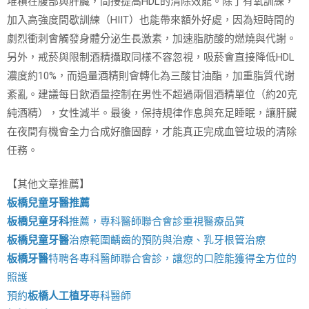
堆積在腹部與肝臟，間接提高HDL的清除效能。除了有氧訓練，
加入高強度間歇訓練（HIIT）也能帶來額外好處，因為短時間的
劇烈衝刺會觸發身體分泌生長激素，加速脂肪酸的燃燒與代謝。
另外，戒菸與限制酒精攝取同樣不容忽視，吸菸會直接降低HDL
濃度約10%，而過量酒精則會轉化為三酸甘油酯，加重脂質代謝
紊亂。建議每日飲酒量控制在男性不超過兩個酒精單位（約20克
純酒精），女性減半。最後，保持規律作息與充足睡眠，讓肝臟
在夜間有機會全力合成好膽固醇，才能真正完成血管垃圾的清除
任務。
【其他文章推薦】
板橋兒童牙醫推薦
板橋兒童牙科
推薦，專科醫師聯合會診重視醫療品質
板橋兒童牙醫
治療範圍齲齒的預防與治療、乳牙根管治療
板橋牙醫
特聘各專科醫師聯合會診，讓您的口腔能獲得全方位的
照護
預約
板橋人工植牙
專科醫師