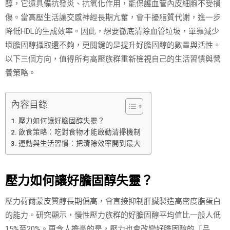
醇，它還具備抗發炎、抗氧化作用，能保護血管內皮細胞不受損
傷。當高壓生活讓交感神經長期亢奮，會干擾脂質代謝，進一步
降低HDL的生成效率。因此，想要徹底清除血管垃圾，單靠減少
壞膽固醇攝取還不夠，更關鍵的是提升好膽固醇的數量與活性。
以下三個方向，值得所有高壓族群重新檢視自己的生活習慣與營
養策略。
內容目錄
壓力如何讓好膽固醇失靈？
飲食策略：吃對食物才能啟動清掃機制
運動與生活習慣：把清除效率開到最大
壓力如何讓好膽固醇失靈？
壓力荷爾蒙皮質醇長期偏高，會直接抑制肝臟製造高密度脂蛋白
的能力。研究顯示，慢性壓力族群的好膽固醇平均值比一般人低
15%至20%。更令人擔憂的是，壓力也會改變好膽固醇的「品