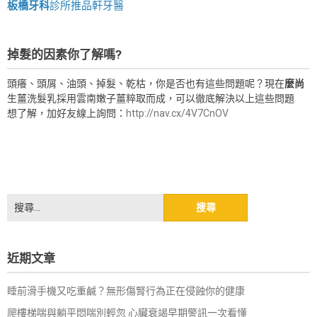
板橋牙科
診所推品軒牙醫
掉髮的因素你了解嗎?
頭癢、頭屑、油頭、掉髮、乾枯，你是否也有這些問題呢？現在
麼尚
生薑洗髮乳採用雲南嫩子薑粹取而成，可以徹底解決以上這些問題
想了解，加好友線上詢問：
http://nav.cx/4V7CnOV
搜
尋
關
鍵
近期文章
字:
睡前滑手機又吃重鹹？無形傷腎行為正在侵蝕你的健康
爬樓梯喘與躺平悶喘別輕忽 心臟衰竭早期警訊一次看懂