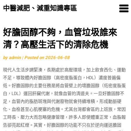
中醫減肥、減重知識專區
Skip
好膽固醇不夠，血管垃圾誰來
to
清？高壓生活下的清除危機
content
by
admin
|
Posted on
2026-06-08
現代人生活步調緊湊，長期處於高壓環境，加上飲食西化、運動
不足，導致體內好膽固醇（高密度脂蛋白，HDL）濃度普遍偏
低。好膽固醇的主要任務是將血管壁上的壞膽固醇（低密度脂蛋
白，LDL）運回肝臟代謝，就像血管的清道夫。一旦好膽固醇不
足，血管內的脂肪斑塊與代謝廢物就會持續堆積，形成動脈硬
化、血栓甚至心肌梗塞的危機。尤其台灣都會區的上班族，常因
工時長、壓力大而忽略健康管理，許多人即使體重正常，血脂報
告卻亮起紅燈。其實，好膽固醇的功能不只在於逆向運送膽固