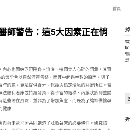
首頁
掉
醫師警告：這5大因素正在悄
頭
呢
徹
想
，內心也開始浮現隱憂。流產，這個令人心碎的詞彙，其實
0%的懷孕會以自然流產告終，而其中超過半數的原因，與子
暫時的家，更是提供養分、保護與穩定環境的關鍵所在。當
無法順利著床或持續發育。從子宮的結構、內膜狀態到整體
搜
解這些潛在風險，並非為了增加焦慮，而是為了讓準備懷孕
尋
關
的健康。
鍵
近
字:
應與荷爾蒙平衡共同創造了胚胎著床的必要條件。研究指