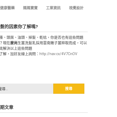
健康醫藥
媽媽寶寶
工業資訊
視覺設計
髮的因素你了解嗎?
癢、頭屑、油頭、掉髮、乾枯，你是否也有這些問題
？現在
麼尚
生薑洗髮乳採用雲南嫩子薑粹取而成，可以
底解決以上這些問題
了解，加好友線上詢問：
http://nav.cx/4V7CnOV
期文章