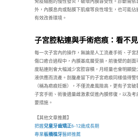
免疫細胞的慢性發炎，破壞內膜容受性。診斷需依
外，內膜息肉或黏膜下肌瘤等良性增生，也可能佔
有效改善環境。
子宮腔粘連與手術疤痕：看不見
每一次子宮內的操作，無論是人工流產手術、子宮
傷口癒合過程中，內膜基底層受損，前後壁的創面
度粘連則會大幅減少宮腔容積，月經量也會明顯變
液供應而流產。剖腹產留下的子宮疤痕同樣值得警
（稱為疤痕妊娠），不僅流產風險高，更有子宮破
子宮手術、術後適量雌激素促進內膜修復，以及考
要措施。
【其他文章推薦】
把握
兒童牙齒矯正
6-12歲成長期
專業
板橋植牙
醫師推薦