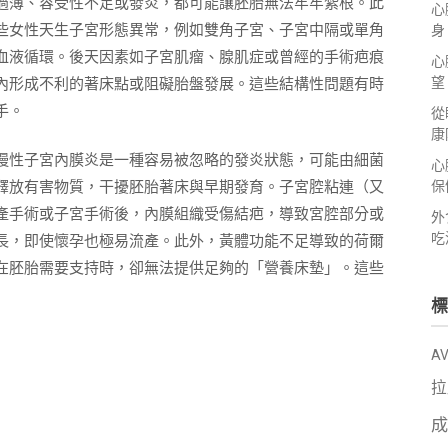
過薄、容受性不足或發炎，都可能讓胚胎無法牢牢紮根。此
心
些女性天生子宮形態異常，例如雙角子宮、子宮中隔或單角
身
血液循環。後天因素如子宮肌瘤、腺肌症或曾經的手術疤痕
心
望
內形成不利的著床點或阻礙胎盤發展。這些結構性問題有時
手。
從
康
慢性子宮內膜炎是一種容易被忽略的發炎狀態，可能由細菌
心
釋放有害物質，干擾胚胎著床與早期發育。子宮腔粘連（又
保
產手術或子宮手術後，內膜組織受傷結疤，導致宮腔部分或
外
吃
長，即使懷孕也極易流產。此外，黃體功能不足導致的荷爾
在胚胎需要支持時，卻無法提供足夠的「營養床墊」。這些
標
A
拉
成