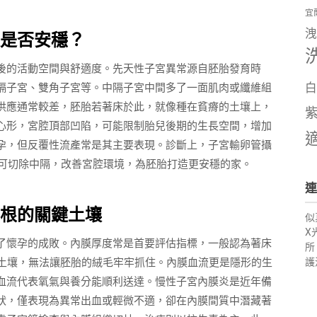
宜
洩
是否安穩？
後的活動空間與舒適度。先天性子宮異常源自胚胎發育時
隔子宮、雙角子宮等。中隔子宮中間多了一面肌肉或纖維組
白
供應通常較差，胚胎若著床於此，就像種在貧瘠的土壤上，
心形，宮腔頂部凹陷，可能限制胎兒後期的生長空間，增加
孕，但反覆性流產常是其主要表現。診斷上，子宮輸卵管攝
術可切除中隔，改善宮腔環境，為胚胎打造更安穩的家。
連
根的關鍵土壤
似
X
了懷孕的成敗。內膜厚度常是首要評估指標，一般認為著床
所
的土壤，無法讓胚胎的絨毛牢牢抓住。內膜血流更是隱形的生
護
血流代表氧氣與養分能順利送達。慢性子宮內膜炎是近年備
狀，僅表現為異常出血或輕微不適，卻在內膜間質中潛藏著