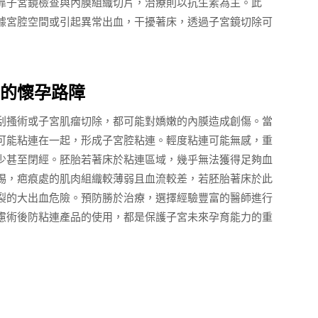
靠子宮鏡檢查與內膜組織切片，治療則以抗生素為主。此
據宮腔空間或引起異常出血，干擾著床，透過子宮鏡切除可
的懷孕路障
刮搔術或子宮肌瘤切除，都可能對嬌嫩的內膜造成創傷。當
可能粘連在一起，形成子宮腔粘連。輕度粘連可能無感，重
少甚至閉經。胚胎若著床於粘連區域，幾乎無法獲得足夠血
惕，疤痕處的肌肉組織較薄弱且血流較差，若胚胎著床於此
裂的大出血危險。預防勝於治療，選擇經驗豐富的醫師進行
慮術後防粘連產品的使用，都是保護子宮未來孕育能力的重