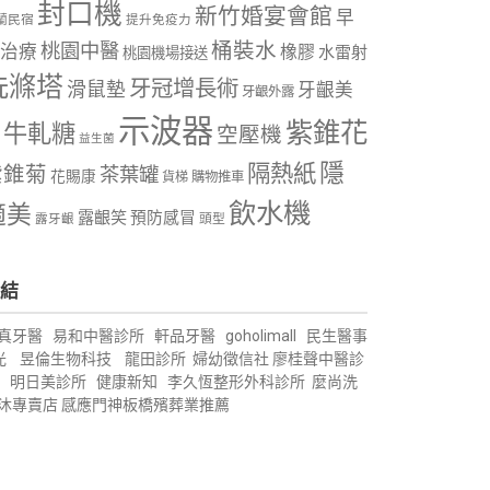
封口機
新竹婚宴會館
早
蘭民宿
提升免疫力
桶裝水
桃園中醫
治療
橡膠
水雷射
桃園機場接送
洗滌塔
牙冠增長術
滑鼠墊
牙齦美
牙齦外露
示波器
紫錐花
牛軋糖
空壓機
益生菌
隱
隔熱紙
紫錐菊
茶葉罐
花賜康
購物推車
貨梯
飲水機
適美
露齦笑
預防感冒
露牙齦
頭型
結
真牙醫
易和中醫診所
軒品牙醫
goholimall
民生醫事
光
昱倫生物科技
龍田診所
婦幼徵信社
廖桂聲中醫診
明日美診所
健康新知
李久恆整形外科診所
麼尚洗
沐專賣店
感應門神
板橋殯葬業推薦