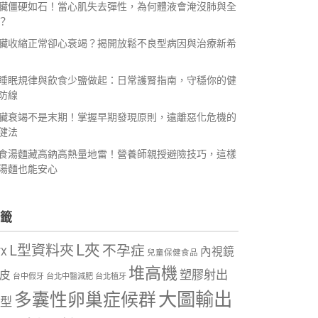
臟僵硬如石！當心肌失去彈性，為何體液會淹沒肺與全
？
臟收縮正常卻心衰竭？揭開放鬆不良型病因與治療新希
睡眠規律與飲食少鹽做起：日常護腎指南，守穩你的健
防線
臟衰竭不是末期！掌握早期發現原則，遠離惡化危機的
健法
食湯麵藏高鈉高熱量地雷！營養師親授避險技巧，這樣
湯麵也能安心
籤
L夾
L型資料夾
不孕症
內視鏡
VX
兒童保健食品
堆高機
塑膠射出
皮
台中假牙
台北中醫減肥
台北植牙
大圖輸出
多囊性卵巢症候群
型