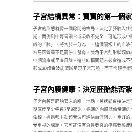
子宮結構異常：寶寶的第一個家
子宮的形態就像一個房間的格局，決定了胚胎入住
期，兩側副中腎管融合或吸收不完全，可能形成中
織的「牆」，將宮腔一分為二，這個隔板上的血液
容易因營養不足而停止發育。雙角子宮則形狀類似
中期流產或早產風險。這些結構問題未必會造成不
影或3D超音波能清晰呈現子宮形態，而子宮鏡手
子宮內膜健康：決定胚胎能否紮
子宮內膜是胚胎著床的唯一地點，其狀態直接決定
期厚度至少需達7至8毫米，過薄的內膜就像稀薄
命線，透過都卜勒超音波可評估血流阻力，良好的
受重視的課題，它可能沒有急性發炎的疼痛發燒症