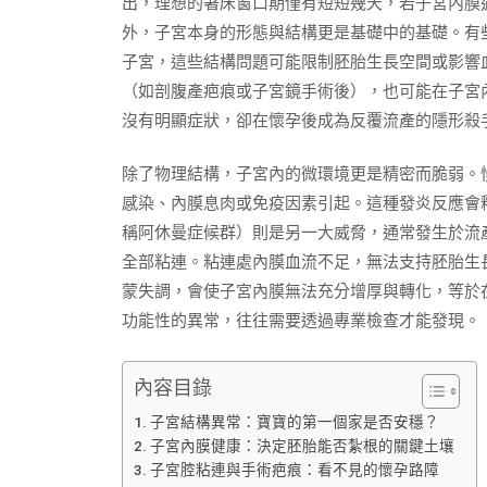
出，理想的著床窗口期僅有短短幾天，若子宮內膜
外，子宮本身的形態與結構更是基礎中的基礎。有
子宮，這些結構問題可能限制胚胎生長空間或影響
（如剖腹產疤痕或子宮鏡手術後），也可能在子宮
沒有明顯症狀，卻在懷孕後成為反覆流產的隱形殺
除了物理結構，子宮內的微環境更是精密而脆弱。
感染、內膜息肉或免疫因素引起。這種發炎反應會
稱阿休曼症候群）則是另一大威脅，通常發生於流
全部粘連。粘連處內膜血流不足，無法支持胚胎生
蒙失調，會使子宮內膜無法充分增厚與轉化，等於
功能性的異常，往往需要透過專業檢查才能發現。
內容目錄
子宮結構異常：寶寶的第一個家是否安穩？
子宮內膜健康：決定胚胎能否紮根的關鍵土壤
子宮腔粘連與手術疤痕：看不見的懷孕路障