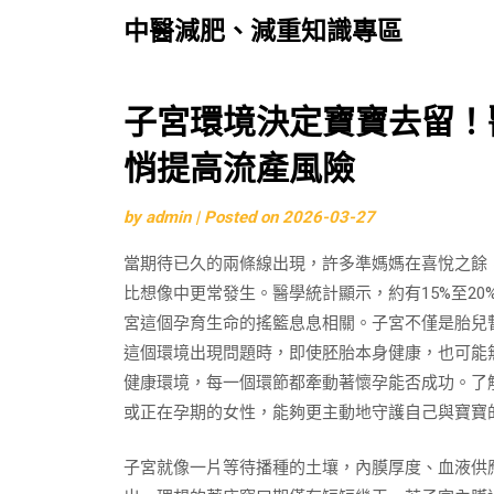
中醫減肥、減重知識專區
Skip
子宮環境決定寶寶去留！
to
悄提高流產風險
content
by
admin
|
Posted on
2026-03-27
當期待已久的兩條線出現，許多準媽媽在喜悅之餘
比想像中更常發生。醫學統計顯示，約有15%至2
宮這個孕育生命的搖籃息息相關。子宮不僅是胎兒
這個環境出現問題時，即使胚胎本身健康，也可能
健康環境，每一個環節都牽動著懷孕能否成功。了
或正在孕期的女性，能夠更主動地守護自己與寶寶
子宮就像一片等待播種的土壤，內膜厚度、血液供