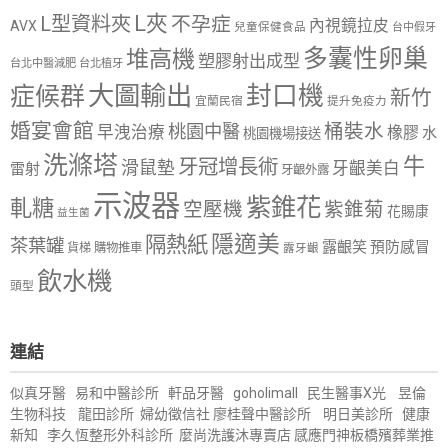
L夾
L型資料夾
不孕症
內視鏡拉皮
AVX
兒童保健食品
台中假牙
多囊性卵巢
堆高機
塑膠射出成型
台北中醫減肥
台北植牙
大圖輸出
封口機
症候群
新竹
宜蘭民宿
提升免疫力
婚宴會館
桶裝水
桃園中醫
早洩治療
橡膠
水
桃園機場接送
洗滌塔
牛
牙冠增長術
滑鼠墊
牙齦美白
雷射
牙齦外露
示波器
紫錐花
軋糖
空壓機
紫錐菊
花賜康
益生菌
隱適美
隔熱紙
茶葉罐
露齦笑
預防感冒
購物推車
貨梯
露牙齦
飲水機
頭型
連結
似真牙醫
易和中醫診所
軒品牙醫
goholimall
民生醫事X光
昱倫
生物科技
龍田診所
婦幼徵信社
廖桂聲中醫診所
明日美診所
健康
新知
李久恆整形外科診所
麼尚洗護沐專賣店
感應門神
板橋殯葬業推