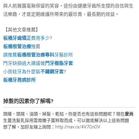
與人前展露毫無保留的笑容，這份由健康牙齒所支撐的自信與生
活樂趣，才是定期維護所帶來的最珍貴、最長期的效益。
【其他文章推薦】
板橋牙齒矯正
費用多少?
板橋根管治療
推薦
請推薦
板橋根管治療專科
牙醫診所
門牙缺損過大建議做
門牙樹脂牙套
小孩蛀牙為什麼裝
不鏽鋼牙套
?
板橋牙周病診所
掉髮的因素你了解嗎?
頭癢、頭屑、油頭、掉髮、乾枯，你是否也有這些問題呢？現在
麼尚
生薑洗髮乳採用雲南嫩子薑粹取而成，可以徹底解決以上這些問題
想了解，加好友線上詢問：
http://nav.cx/4V7CnOV