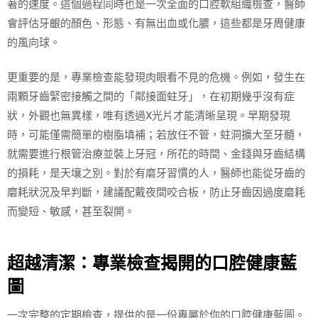
著的速度。這個過程同時也是一次全面的口腔軟組織檢查，醫師
會評估牙齦的顏色、形態、有無出血或化膿，這些都是牙周健康
的風向球。
更重要的是，專業檢查能發現肉眼看不見的危機。例如，發生在
兩顆牙齒緊密接觸之間的「鄰接面蛀牙」，在初期幾乎沒有症
狀，外觀也無異樣，唯有透過X光片才能清晰呈現。早期發現
時，可能僅需簡單的樹脂填補；若放任不管，蛀洞擴大至牙髓，
就需要進行根管治療並裝上牙冠，所花的時間、金錢與牙齒結構
的損耗，是天壤之別。對於有磨牙習慣的人，醫師也能從牙齒的
磨耗狀況及早判斷，建議配戴夜間咬合板，防止牙齒因過度磨耗
而變短、敏感，甚至裂開。
超越清潔：專業檢查揭開的口腔健康藍
圖
一次完整的定期檢查，提供的是一份專屬於你的口腔健康藍圖。