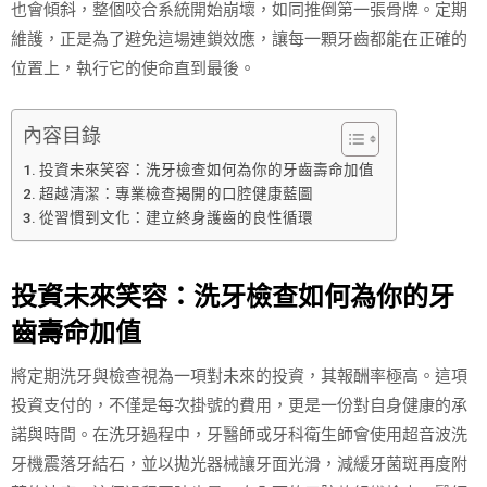
也會傾斜，整個咬合系統開始崩壞，如同推倒第一張骨牌。定期
維護，正是為了避免這場連鎖效應，讓每一顆牙齒都能在正確的
位置上，執行它的使命直到最後。
內容目錄
投資未來笑容：洗牙檢查如何為你的牙齒壽命加值
超越清潔：專業檢查揭開的口腔健康藍圖
從習慣到文化：建立終身護齒的良性循環
投資未來笑容：洗牙檢查如何為你的牙
齒壽命加值
將定期洗牙與檢查視為一項對未來的投資，其報酬率極高。這項
投資支付的，不僅是每次掛號的費用，更是一份對自身健康的承
諾與時間。在洗牙過程中，牙醫師或牙科衛生師會使用超音波洗
牙機震落牙結石，並以拋光器械讓牙面光滑，減緩牙菌斑再度附