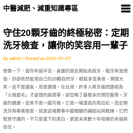
中醫減肥、減重知識專區
Skip
守住20顆牙齒的終極秘密：定期
to
洗牙檢查，讓你的笑容用一輩子
content
by
admin
|
Posted on
2026-01-07
想像一下，當你年過半百，身邊的朋友開始為假牙、植牙奔波煩
惱，你卻依然能用自己的20顆自然牙，輕鬆享受美食、開懷大
笑。這不是運氣，而是選擇。在台灣，許多人將牙齒問題視為
「火燒眉毛」才處理的麻煩事，卻忽略了最根本的預防醫學。牙
齒的健康，從來不是一蹴可幾，它是一場漫長的馬拉松，而定期
洗牙與專業檢查，就是這場賽事中最關鍵的補給站與教練。它們
默默守護的，不只是當下的潔白，更是未來數十年咀嚼的幸福與
自信。