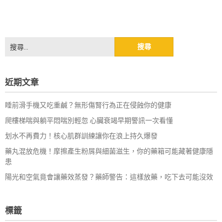
搜
尋
關
鍵
近期文章
字:
睡前滑手機又吃重鹹？無形傷腎行為正在侵蝕你的健康
爬樓梯喘與躺平悶喘別輕忽 心臟衰竭早期警訊一次看懂
划水不再費力！核心肌群訓練讓你在浪上持久爆發
藥丸混放危機！摩擦產生粉屑與細菌滋生，你的藥箱可能藏著健康隱
患
陽光和空氣竟會讓藥效蒸發？藥師警告：這樣放藥，吃下去可能沒效
標籤