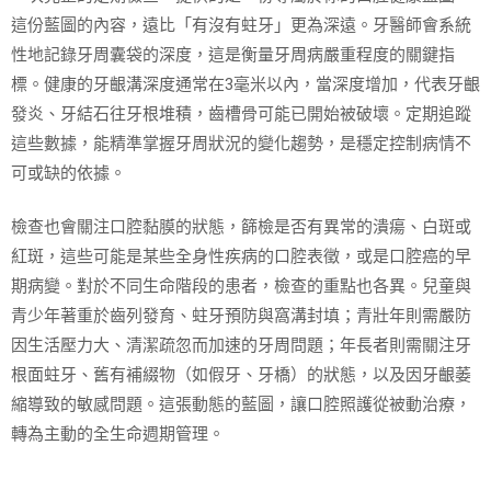
這份藍圖的內容，遠比「有沒有蛀牙」更為深遠。牙醫師會系統
性地記錄牙周囊袋的深度，這是衡量牙周病嚴重程度的關鍵指
標。健康的牙齦溝深度通常在3毫米以內，當深度增加，代表牙齦
發炎、牙結石往牙根堆積，齒槽骨可能已開始被破壞。定期追蹤
這些數據，能精準掌握牙周狀況的變化趨勢，是穩定控制病情不
可或缺的依據。
檢查也會關注口腔黏膜的狀態，篩檢是否有異常的潰瘍、白斑或
紅斑，這些可能是某些全身性疾病的口腔表徵，或是口腔癌的早
期病變。對於不同生命階段的患者，檢查的重點也各異。兒童與
青少年著重於齒列發育、蛀牙預防與窩溝封填；青壯年則需嚴防
因生活壓力大、清潔疏忽而加速的牙周問題；年長者則需關注牙
根面蛀牙、舊有補綴物（如假牙、牙橋）的狀態，以及因牙齦萎
縮導致的敏感問題。這張動態的藍圖，讓口腔照護從被動治療，
轉為主動的全生命週期管理。