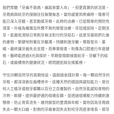
我們常聽「牙痛不是病，痛起來要人命」，但更真實的狀況是，
牙周病與蛀牙的侵蝕往往無聲無息。當你感覺到疼痛時，傷害可
能已深入牙髓，甚至動搖牙根。此時的治療，已從簡單的預防性
清潔，升級為複雜且所費不貲的根管治療、牙冠或拔除。定期洗
牙，能徹底清除日常刷牙無法對付的牙結石，這是牙菌斑鈣化後
的產物，堅硬地附著在牙齦溝，持續刺激牙齦，導致發炎、萎
縮，最終讓牙齒失去支撐。而專業檢查，則像為口腔進行年度健
檢，醫師能透過X光與探針，早期發現鄰接面蛀牙、牙齦下的結
石，或齒槽骨的健康狀況，將問題扼殺在搖籃裡。
守住20顆自然牙的長期效益，遠超過金錢計算。每一顆自然牙的
牙根，都深深嵌在齒槽骨中，這種天然的穩固與感知能力，是任
何人工植牙或假牙都難以百分之百複製的。自然牙能感知食物的
冷熱、軟硬，提供最舒適的咀嚼反饋，並透過咀嚼壓力持續刺激
顎骨，防止骨質流失，維持臉型的豐潤與年輕。當你因為牙周病
失去一顆大臼齒，對側的牙齒會因失去對咬牙而逐漸增長，鄰牙