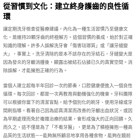
從習慣到文化：建立終身護齒的良性循
環
讓定期洗牙檢查從醫療建議，內化為一種生活習慣乃至健康文
化，是維持20顆牙齒的終極解方。這個習慣的養成，始於對正確
知識的理解。許多人誤解洗牙會「傷害琺瑯質」或「讓牙縫變
大」，事實上，洗牙清除的是本不該存在的牙結石，牙縫變大是
因為發炎的牙齦消腫後，顯露出被結石佔據已久的真實空間。消
除誤解，才能擁抱正確的行為。
當個人建立起每半年回診一次的節奏，口腔健康便進入一個良性
循環。每次回診，都是一次再教育與動機強化的機會。牙科團隊
可以根據你當下的清潔盲點，給予個別化的刷牙、使用牙線或牙
間刷指導。看著自己因為認真清潔而改善的牙齦出血狀況，或因
為早期處理而免於複雜治療的結果，會形成強大的正向回饋。久
而久之，這不僅是為了「不看牙醫」，更是為了積極擁抱一種高
品質的生活狀態——能夠無所顧忌地享用各種食物，能夠在鏡前