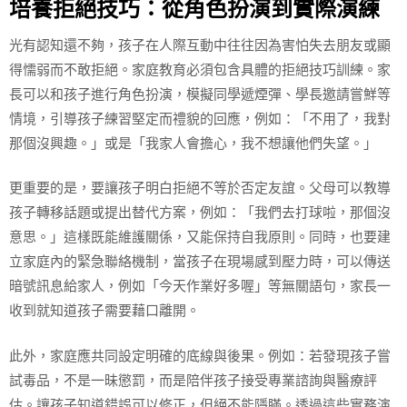
培養拒絕技巧：從角色扮演到實際演練
光有認知還不夠，孩子在人際互動中往往因為害怕失去朋友或顯
得懦弱而不敢拒絕。家庭教育必須包含具體的拒絕技巧訓練。家
長可以和孩子進行角色扮演，模擬同學遞煙彈、學長邀請嘗鮮等
情境，引導孩子練習堅定而禮貌的回應，例如：「不用了，我對
那個沒興趣。」或是「我家人會擔心，我不想讓他們失望。」
更重要的是，要讓孩子明白拒絕不等於否定友誼。父母可以教導
孩子轉移話題或提出替代方案，例如：「我們去打球啦，那個沒
意思。」這樣既能維護關係，又能保持自我原則。同時，也要建
立家庭內的緊急聯絡機制，當孩子在現場感到壓力時，可以傳送
暗號訊息給家人，例如「今天作業好多喔」等無關語句，家長一
收到就知道孩子需要藉口離開。
此外，家庭應共同設定明確的底線與後果。例如：若發現孩子嘗
試毒品，不是一昧懲罰，而是陪伴孩子接受專業諮詢與醫療評
估。讓孩子知道錯誤可以修正，但絕不能隱瞞。透過這些實務演