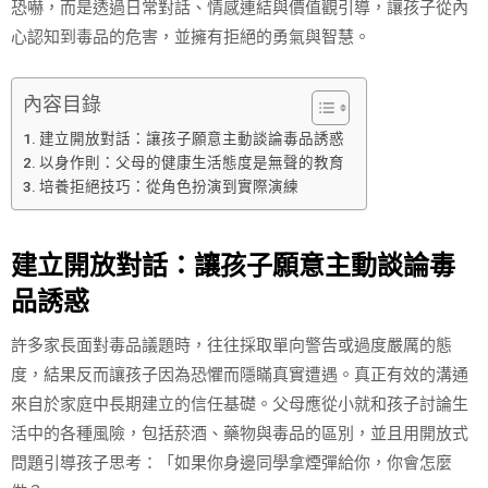
恐嚇，而是透過日常對話、情感連結與價值觀引導，讓孩子從內
心認知到毒品的危害，並擁有拒絕的勇氣與智慧。
內容目錄
建立開放對話：讓孩子願意主動談論毒品誘惑
以身作則：父母的健康生活態度是無聲的教育
培養拒絕技巧：從角色扮演到實際演練
建立開放對話：讓孩子願意主動談論毒
品誘惑
許多家長面對毒品議題時，往往採取單向警告或過度嚴厲的態
度，結果反而讓孩子因為恐懼而隱瞞真實遭遇。真正有效的溝通
來自於家庭中長期建立的信任基礎。父母應從小就和孩子討論生
活中的各種風險，包括菸酒、藥物與毒品的區別，並且用開放式
問題引導孩子思考：「如果你身邊同學拿煙彈給你，你會怎麼