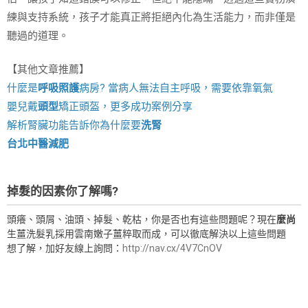
練與支持系統，孩子才能真正將拒絕內化為生活能力，而非僅是
聽過的道理。
【其他文章推薦】
什麼是
呼吸照護
病房? 當病人無法自主呼吸，需要依靠氧氣
嬰兒戴
頭型
矯正頭盔，更多成功案例分享
解析腎臟功能告訴你為什麼要
洗腎
台北中醫減肥
掉髮的因素你了解嗎?
頭癢、頭屑、油頭、掉髮、乾枯，你是否也有這些問題呢？現在
麼尚
生薑洗髮乳採用雲南嫩子薑粹取而成，可以徹底解決以上這些問題
想了解，加好友線上詢問：
http://nav.cx/4V7CnOV