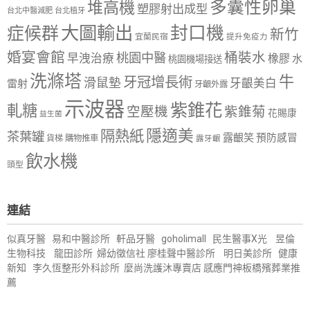
多囊性卵巢
堆高機
塑膠射出成型
台北中醫減肥
台北植牙
大圖輸出
封口機
症候群
新竹
宜蘭民宿
提升免疫力
婚宴會館
桶裝水
桃園中醫
早洩治療
橡膠
水
桃園機場接送
洗滌塔
牛
牙冠增長術
滑鼠墊
牙齦美白
雷射
牙齦外露
示波器
紫錐花
軋糖
空壓機
紫錐菊
花賜康
益生菌
隱適美
隔熱紙
茶葉罐
露齦笑
預防感冒
購物推車
貨梯
露牙齦
飲水機
頭型
連結
似真牙醫
易和中醫診所
軒品牙醫
goholimall
民生醫事X光
昱倫
生物科技
龍田診所
婦幼徵信社
廖桂聲中醫診所
明日美診所
健康
新知
李久恆整形外科診所
麼尚洗護沐專賣店
感應門神
板橋殯葬業推
薦