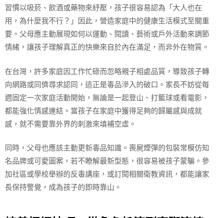
習慣以吸菸、飲酒或藥物來紓壓，孩子很容易認為「大人也在
用，為什麼我不行？」因此，營造家庭中的健康生活模式至關重
要。父母應主動展現如何以運動、閱讀、藝術或戶外活動來調節
情緒，讓孩子理解真正的快樂來自於內在滿足，而非外在物質。
在台灣，許多家庭因工作忙碌而忽略親子相處品質，導致孩子轉
向網路或同儕尋求認同，這正是毒品滲入的破口。家長不妨從每
週固定一次家庭活動開始，無論是一起登山、打籃球或看電影，
都能強化情感連結。當孩子在家庭中獲得足夠的歸屬感與成就
感，就不需要靠外界的刺激來填補空虛。
同時，父母也應該主動更新毒品知識。喪屍煙彈的包裝常模仿知
名品牌或可愛圖案，若不瞭解最新型態，很容易被孩子蒙騙。參
加社區或學校舉辦的反毒講座，或訂閱相關衛教資訊，都能讓家
長保持警覺，成為孩子的即時靠山。