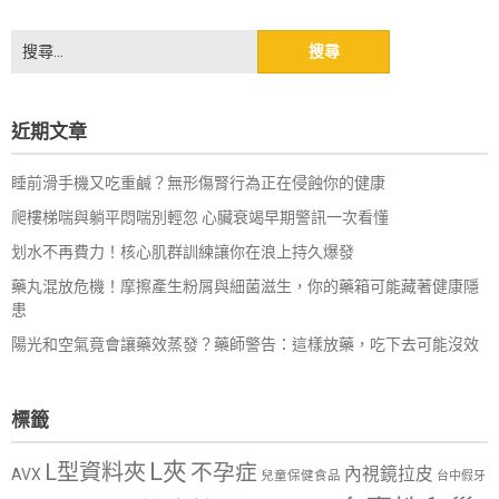
搜
尋
關
鍵
近期文章
字:
睡前滑手機又吃重鹹？無形傷腎行為正在侵蝕你的健康
爬樓梯喘與躺平悶喘別輕忽 心臟衰竭早期警訊一次看懂
划水不再費力！核心肌群訓練讓你在浪上持久爆發
藥丸混放危機！摩擦產生粉屑與細菌滋生，你的藥箱可能藏著健康隱
患
陽光和空氣竟會讓藥效蒸發？藥師警告：這樣放藥，吃下去可能沒效
標籤
L夾
L型資料夾
不孕症
內視鏡拉皮
AVX
兒童保健食品
台中假牙