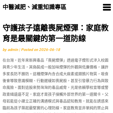
中醫減肥、減重知識專區
Skip
守護孩子遠離喪屍煙彈：家庭教
to
育是最關鍵的第一道防線
content
by
admin
|
Posted on
2026-06-18
在台灣，近年來新興毒品「喪屍煙彈」透過電子煙形式滲入校園
與青少年生活，其偽裝成一般加味煙彈的外觀與低廉價格，讓許
多家長防不勝防。這種煙彈內含合成大麻素或類鴉片物質，吸食
後會導致意識模糊、行動遲緩如喪屍般，甚至引發暴力行為與致
命風險。面對這股來勢洶洶的毒品威脅，光是依賴學校宣導或警
政查緝遠遠不足，家庭才是孩子接觸外部世界的第一道關卡。父
母若能從小建立正確的溝通模式與毒品認知教育，就能在誘惑來
臨前為孩子築起最堅實的心理防線。家庭教育並非單純的禁止與