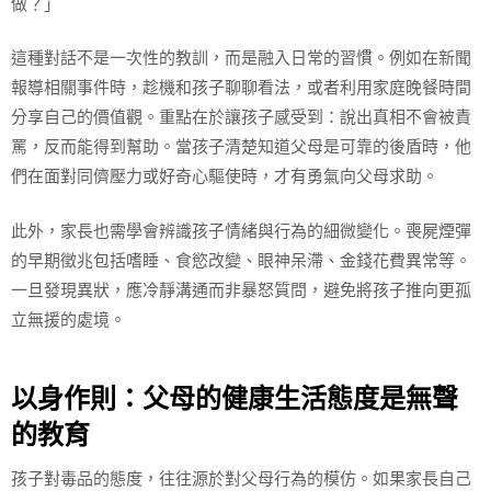
做？」
這種對話不是一次性的教訓，而是融入日常的習慣。例如在新聞
報導相關事件時，趁機和孩子聊聊看法，或者利用家庭晚餐時間
分享自己的價值觀。重點在於讓孩子感受到：說出真相不會被責
罵，反而能得到幫助。當孩子清楚知道父母是可靠的後盾時，他
們在面對同儕壓力或好奇心驅使時，才有勇氣向父母求助。
此外，家長也需學會辨識孩子情緒與行為的細微變化。喪屍煙彈
的早期徵兆包括嗜睡、食慾改變、眼神呆滯、金錢花費異常等。
一旦發現異狀，應冷靜溝通而非暴怒質問，避免將孩子推向更孤
立無援的處境。
以身作則：父母的健康生活態度是無聲
的教育
孩子對毒品的態度，往往源於對父母行為的模仿。如果家長自己