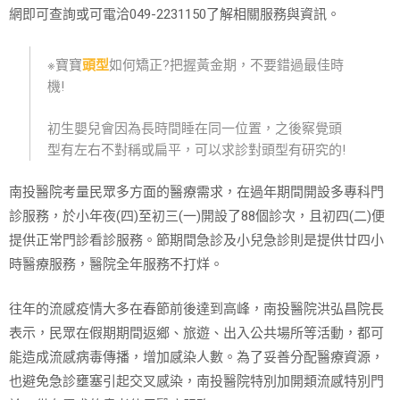
網即可查詢或可電洽049-2231150了解相關服務與資訊。
※寶寶
頭型
如何矯正?把握黃金期，不要錯過最佳時
機!
初生嬰兒會因為長時間睡在同一位置，之後察覺頭
型有左右不對稱或扁平，可以求診對頭型有研究的!
南投醫院考量民眾多方面的醫療需求，在過年期間開設多專科門
診服務，於小年夜(四)至初三(一)開設了88個診次，且初四(二)便
提供正常門診看診服務。節期間急診及小兒急診則是提供廿四小
時醫療服務，醫院全年服務不打烊。
往年的流感疫情大多在春節前後達到高峰，南投醫院洪弘昌院長
表示，民眾在假期期間返鄉、旅遊、出入公共場所等活動，都可
能造成流感病毒傳播，增加感染人數。為了妥善分配醫療資源，
也避免急診壅塞引起交叉感染，南投醫院特別加開類流感特別門