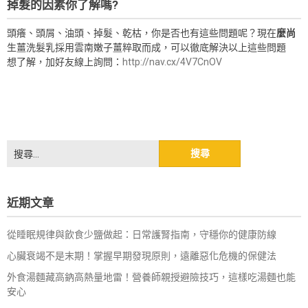
掉髮的因素你了解嗎?
頭癢、頭屑、油頭、掉髮、乾枯，你是否也有這些問題呢？現在
麼尚
生薑洗髮乳採用雲南嫩子薑粹取而成，可以徹底解決以上這些問題
想了解，加好友線上詢問：
http://nav.cx/4V7CnOV
搜
尋
關
鍵
近期文章
字:
從睡眠規律與飲食少鹽做起：日常護腎指南，守穩你的健康防線
心臟衰竭不是末期！掌握早期發現原則，遠離惡化危機的保健法
外食湯麵藏高鈉高熱量地雷！營養師親授避險技巧，這樣吃湯麵也能
安心