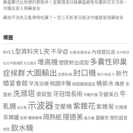
藥盒髒污比你想的更致命！定期清潔分裝藥盒避免灰塵與交叉污染，
守護全家人用藥安全
藥效不流失又能準時吃藥？一至三天折衷分裝法守護居家用藥安全
標籤
L夾
L型資料夾
不孕症
內視鏡拉皮
AVX
兒童保健食品
台中假牙
多囊性卵巢
堆高機
塑膠射出成型
台北中醫減肥
台北植牙
大圖輸出
封口機
症候群
新竹
宜蘭民宿
提升免疫力
婚宴會館
桶裝水
桃園中醫
早洩治療
橡膠
水
桃園機場接送
洗滌塔
牛
牙冠增長術
滑鼠墊
牙齦美白
雷射
牙齦外露
示波器
紫錐花
軋糖
空壓機
紫錐菊
花賜康
益生菌
隱適美
隔熱紙
茶葉罐
露齦笑
預防感冒
購物推車
貨梯
露牙齦
飲水機
頭型