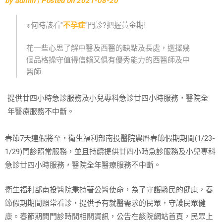
by
admin
|
Posted on
2021-08-20
※何時該看"
不孕症
"門診?把握黃金期!
花一些心思了解中醫及西醫的缺點及長處，選擇幾
個品格操守值得信賴又俱有優秀能力的西醫師及中
醫師
提供廿四小時急診服務及小兒專科急診廿四小時服務，醫院全
年醫療服務不中斷。
春節7天連假將至，衛生福利部南投醫院農曆春節假期期間(1/23-
1/29)門診照常服務，並且持續提供廿四小時急診服務及小兒專科
急診廿四小時服務，醫院全年醫療服務不中斷。
衛生福利部南投醫院秉持著公醫使命，為了守護縣民的健康，春
節假期期間照常看診，提供予有就醫需求的民眾，守護民眾健
康。春節期間門診時間相關資訊，公告在該院網站首頁，民眾上