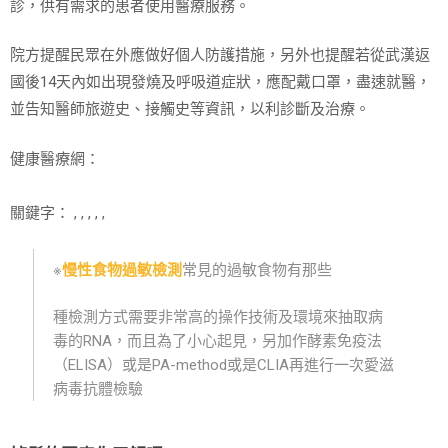
診，供有需求的患者使用醫療服務。
院方提醒民眾在外應做好個人防護措施，另外也提醒若從武漢返
國後14天內如出現發燒及呼吸道症狀，應配戴口罩，盡速就醫，
並告知醫師旅遊史、接觸史等資訊，以利診斷及治療。
健康醫療網：
關鍵字： , , , , ,
※
慢性食物過敏檢測
常見的過敏食物有那些
種檢測方式需要非常高的操作技術及環境來抽取病
毒的RNA，而且為了小心起見，另加作酵素免疫法
（ELISA）或是PA-method或是CLIA再進行一次愛滋
病毒抗體檢驗