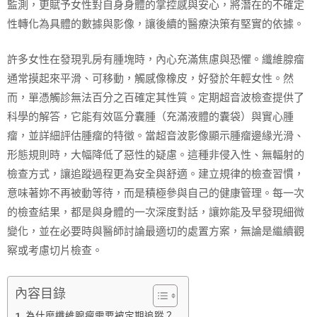
監測，更賦予女性對自身身體的掌控感與安心，將潛在的不確定
性轉化為具體的數據與影像，讓後續的醫療決策有堅實的依據。
許多女性在發現乳房有腫塊時，內心充滿焦慮與恐懼。纖維腺瘤
通常摸起來平滑、可移動，觸感像橡皮，好發於年輕女性。然
而，單憑觸診無法百分之百確定其性質。定期超音波檢查提供了
科學的解答，它能有效區分囊腫（充滿液體的囊袋）與實心腫
瘤，並詳細評估腫瘤的特徵。當超音波影像顯示腫瘤邊緣光滑、
形態規則時，大幅降低了惡性的疑慮。這種非侵入性、無輻射的
檢查方式，讓追蹤過程更為安全與舒適。建立規律的檢查習慣，
意味著妳不再被動等待，而是積極參與自己的健康管理。每一次
的檢查結果，都是與身體的一次深度對話，讓妳能及早發現細微
變化，並在必要時與醫師討論最適切的處置方案，無論是繼續觀
察或考慮切片檢查。
內容目錄
為什麼纖維腺瘤需要被定期追蹤？