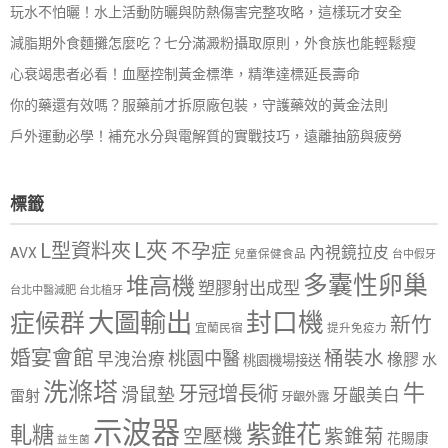
玩水不怕曬！水上活動防曬與防熱傷害完整攻略，這樣玩才安全
減脂期外食麵攤怎麼吃？七分滿澱粉攝取原則，外食族也能輕鬆瘦
心衰竭患者必看！血壓控制黃金標準，精準達標延長壽命
你的藥還有效嗎？服藥前才拆原廠包裝，守護藥效的黃金法則
戶外運動必學！補充水分與電解質的實戰技巧，遠離抽筋與疲勞
標籤
L夾
L型資料夾
不孕症
內視鏡拉皮
AVX
兒童保健食品
台中假牙
多囊性卵巢
堆高機
塑膠射出成型
台北中醫減肥
台北植牙
大圖輸出
封口機
症候群
新竹
宜蘭民宿
提升免疫力
婚宴會館
桶裝水
桃園中醫
早洩治療
橡膠
水
桃園機場接送
洗滌塔
牛
牙冠增長術
滑鼠墊
牙齦美白
雷射
牙齦外露
示波器
紫錐花
軋糖
空壓機
紫錐菊
花賜康
益生菌