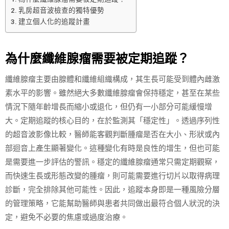
乳房超音波檢查的獨特優勢
建立個人化的追蹤計畫
為什麼纖維腺瘤需要被定期追蹤？
纖維腺瘤主要由腺體和纖維組織構成，其生長可能受到體內雌激
素水平的影響。雖然絕大多數纖維腺瘤會保持穩定，甚至在某些
情況下隨年齡增長而縮小或退化，但仍有一小部分可能緩慢增
大。定期追蹤的核心目的，在於監測其「穩定性」。透過序列性
的超音波影像比較，醫師能客觀判斷腫瘤是否在大小、形狀或內
部迴音上產生顯著變化。這種變化有時是良性的增生，但也可能
是需要進一步評估的警訊。穩定的纖維腺瘤通常只需定期觀察，
而快速生長或形態改變的腫瘤，則可能需要進行切片以取得病理
診斷，完全排除其他可能性。因此，追蹤本身即是一種風險分層
的管理策略，它能幫助醫師與患者共同做出最符合個人狀況的決
定，避免不必要的焦慮或過度治療。