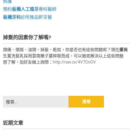
照護
預約
板橋人工植牙
專科醫師
板橋牙科
診所推品軒牙醫
掉髮的因素你了解嗎?
頭癢、頭屑、油頭、掉髮、乾枯，你是否也有這些問題呢？現在
麼尚
生薑洗髮乳採用雲南嫩子薑粹取而成，可以徹底解決以上這些問題
想了解，加好友線上詢問：
http://nav.cx/4V7CnOV
搜
尋
關
鍵
近期文章
字: