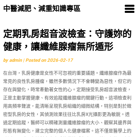
中醫減肥、減重知識專區
Skip
定期乳房超音波檢查：守護妳的
to
健康，讓纖維腺瘤無所遁形
content
by
admin
|
Posted on
2026-02-17
在台灣，乳房健康是女性不可忽視的重要議題。纖維腺瘤作為最
常見的良性乳房腫瘤，雖然多數情況下不會轉變為惡性，但它的
存在與變化，時常牽動著女性的心。定期接受乳房超音波檢查，
正是主動掌握健康、有效追蹤纖維腺瘤的關鍵行動。這項檢查利
用高頻率聲波，能清晰呈現乳房組織的細微結構，特別是對於緻
密型乳房的女性，其偵測效果往往比乳房X光攝影更為敏銳。透
過定期追蹤，醫師可以精確測量纖維腺瘤的大小、觀察其邊界與
形態有無變化，建立完整的個人化健康檔案。這不僅是醫學上的