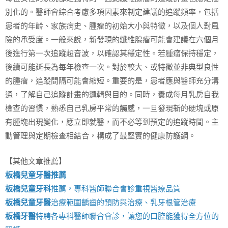
別化的。醫師會綜合考慮多項因素來制定建議的追蹤頻率，包括
患者的年齡、家族病史、腫瘤的初始大小與特徵，以及個人對風
險的承受度。一般來說，新發現的纖維腺瘤可能會建議在六個月
後進行第一次追蹤超音波，以確認其穩定性。若腫瘤保持穩定，
後續可能延長為每年檢查一次。對於較大、或特徵並非典型良性
的腫瘤，追蹤間隔可能會縮短。重要的是，患者應與醫師充分溝
通，了解自己追蹤計畫的邏輯與目的。同時，養成每月乳房自我
檢查的習慣，熟悉自己乳房平常的觸感，一旦發現新的硬塊或原
有腫塊出現變化，應立即就醫，而不必等到預定的追蹤時間。主
動管理與定期檢查相結合，構成了最堅實的健康防護網。
【其他文章推薦】
板橋兒童牙醫推薦
板橋兒童牙科
推薦，專科醫師聯合會診重視醫療品質
板橋兒童牙醫
治療範圍齲齒的預防與治療、乳牙根管治療
板橋牙醫
特聘各專科醫師聯合會診，讓您的口腔能獲得全方位的