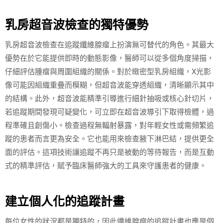
乳房超音波檢查的獨特優勢
乳房超音波檢查在追蹤纖維腺瘤上扮演無可替代的角色。其最大
優勢在於它能提供即時的動態影像，醫師可以從多個角度掃描，
仔細評估腫瘤與周圍組織的關係。對於緻密型乳房組織，X光影
像可能因組織重疊而模糊，但超音波能穿透組織，清晰顯示其中
的結構。此外，超音波能精準引導進行細針抽吸或核心針切片，
若追蹤期間發現可疑變化，可立即在超音波導引下取得檢體，過
程準確且創傷小。檢查過程無輻射暴露，對年輕女性或需頻繁追
蹤的患者而言更為安全。它也能用來檢查腋下淋巴結，提供更全
面的評估。這項技術讓追蹤不再只是被動的等待報告，而是互動
式的精準評估，賦予臨床醫師強大的工具來守護患者的健康。
建立個人化的追蹤計畫
每位女性的狀況都是獨特的，因此纖維腺瘤的追蹤計畫也應是個