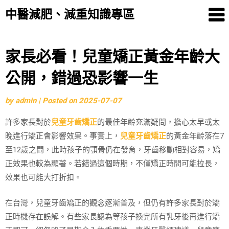
中醫減肥、減重知識專區
Skip
家長必看！兒童矯正黃金年齡大
to
公開，錯過恐影響一生
content
by
admin
|
Posted on
2025-07-07
許多家長對於
兒童牙齒矯正
的最佳年齡充滿疑問，擔心太早或太
晚進行矯正會影響效果。事實上，
兒童牙齒矯正
的黃金年齡落在7
至12歲之間，此時孩子的顎骨仍在發育，牙齒移動相對容易，矯
正效果也較為顯著。若錯過這個時期，不僅矯正時間可能拉長，
效果也可能大打折扣。
在台灣，兒童牙齒矯正的觀念逐漸普及，但仍有許多家長對於矯
正時機存在誤解。有些家長認為等孩子換完所有乳牙後再進行矯