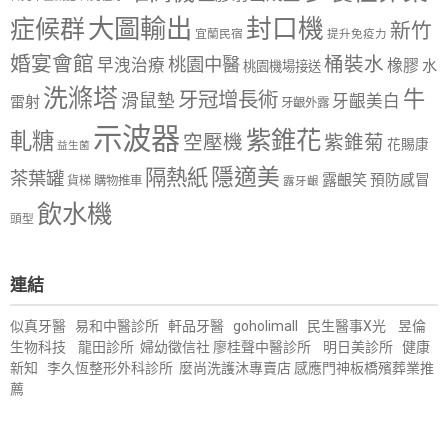
大圖輸出
封口機
症候群
新竹
宜蘭民宿
提升免疫力
婚宴會館
桶裝水
桃園中醫
早洩治療
橡膠
水
桃園機場接送
洗滌塔
牛
牙冠增長術
滑鼠墊
牙齦美白
雷射
牙齦外露
示波器
紫錐花
軋糖
空壓機
紫錐菊
花賜康
益生菌
隱適美
隔熱紙
茶葉罐
露齦笑
預防感冒
購物推車
貨梯
露牙齦
飲水機
頭型
連結
似真牙醫
易和中醫診所
軒品牙醫
goholimall
民生醫事X光
昱倫
生物科技
龍田診所
婦幼徵信社
廖桂聲中醫診所
明日美診所
健康
新知
李久恆整形外科診所
麼尚洗護沐專賣店
感應門神
板橋殯葬業推
薦