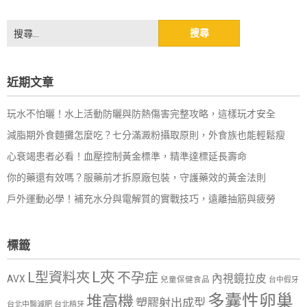
搜
尋
關
鍵
近期文章
字:
玩水不怕曬！水上活動防曬與防熱傷害完整攻略，這樣玩才安全
減脂期外食麵攤怎麼吃？七分滿澱粉攝取原則，外食族也能輕鬆瘦
心衰竭患者必看！血壓控制黃金標準，精準達標延長壽命
你的藥還有效嗎？服藥前才拆原廠包裝，守護藥效的黃金法則
戶外運動必學！補充水分與電解質的實戰技巧，遠離抽筋與疲勞
標籤
L夾
L型資料夾
不孕症
內視鏡拉皮
AVX
兒童保健食品
台中假牙
多囊性卵巢
堆高機
塑膠射出成型
台北中醫減肥
台北植牙