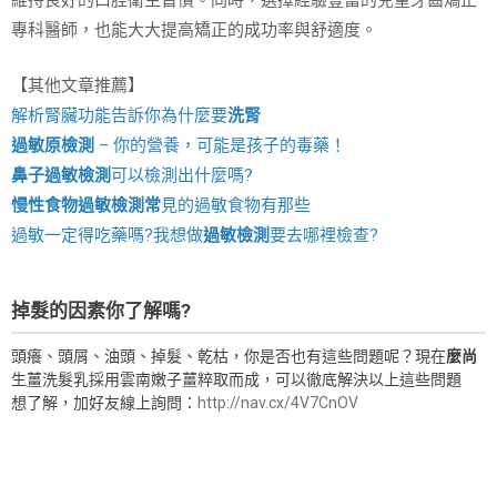
維持良好的口腔衛生習慣。同時，選擇經驗豐富的兒童牙齒矯正
專科醫師，也能大大提高矯正的成功率與舒適度。
【其他文章推薦】
解析腎臟功能告訴你為什麼要
洗腎
過敏原檢測
– 你的營養，可能是孩子的毒藥！
鼻子過敏檢測
可以檢測出什麼嗎?
慢性食物過敏檢測
常
見的過敏食物有那些
過敏一定得吃藥嗎?我想做
過敏檢測
要去哪裡檢查?
掉髮的因素你了解嗎?
頭癢、頭屑、油頭、掉髮、乾枯，你是否也有這些問題呢？現在
麼尚
生薑洗髮乳採用雲南嫩子薑粹取而成，可以徹底解決以上這些問題
想了解，加好友線上詢問：
http://nav.cx/4V7CnOV