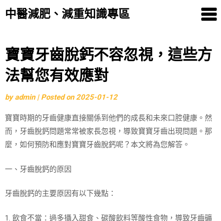
中醫減肥、減重知識專區
Skip
寶寶牙齒脫鈣不容忽視，這些方
to
法幫您有效應對
content
by
admin
|
Posted on
2025-01-12
寶寶時期的牙齒健康直接關係到他們的成長和未來口腔健康。然
而，牙齒脫鈣問題常常被家長忽視，導致寶寶牙齒出現問題。那
麼，如何預防和應對寶寶牙齒脫鈣呢？本文將為您解答。
一、牙齒脫鈣的原因
牙齒脫鈣的主要原因有以下幾點：
1. 飲食不當：過多攝入甜食、碳酸飲料等酸性食物，導致牙齒礦