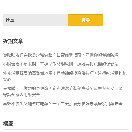
搜
尋
關
鍵
近期文章
字:
從睡眠規律與飲食少鹽做起：日常護腎指南，守穩你的健康防線
心臟衰竭不是末期！掌握早期發現原則，遠離惡化危機的保健法
外食湯麵藏高鈉高熱量地雷！營養師親授避險技巧，這樣吃湯麵也能
安心
藥盒髒污比你想的更致命！定期清潔分裝藥盒避免灰塵與交叉污染，
守護全家人用藥安全
藥效不流失又能準時吃藥？一至三天折衷分裝法守護居家用藥安全
標籤