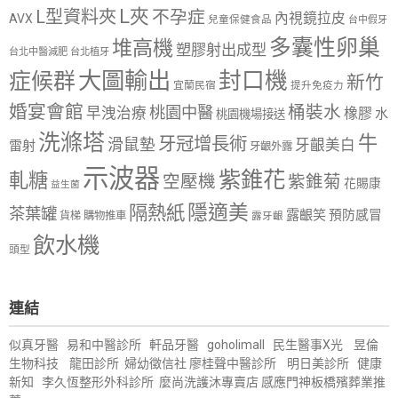
L夾
L型資料夾
不孕症
內視鏡拉皮
AVX
兒童保健食品
台中假牙
多囊性卵巢
堆高機
塑膠射出成型
台北中醫減肥
台北植牙
大圖輸出
封口機
症候群
新竹
宜蘭民宿
提升免疫力
婚宴會館
桶裝水
桃園中醫
早洩治療
橡膠
水
桃園機場接送
洗滌塔
牛
牙冠增長術
滑鼠墊
牙齦美白
雷射
牙齦外露
示波器
紫錐花
軋糖
空壓機
紫錐菊
花賜康
益生菌
隱適美
隔熱紙
茶葉罐
露齦笑
預防感冒
購物推車
貨梯
露牙齦
飲水機
頭型
連結
似真牙醫
易和中醫診所
軒品牙醫
goholimall
民生醫事X光
昱倫
生物科技
龍田診所
婦幼徵信社
廖桂聲中醫診所
明日美診所
健康
新知
李久恆整形外科診所
麼尚洗護沐專賣店
感應門神
板橋殯葬業推