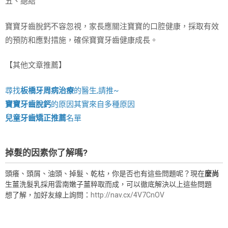
五、總結
寶寶牙齒脫鈣不容忽視，家長應關注寶寶的口腔健康，採取有效
的預防和應對措施，確保寶寶牙齒健康成長。
【其他文章推薦】
尋找
板橋牙周病治療
的醫生,請推~
寶寶牙齒脫鈣
的原因其實來自多種原因
兒童牙齒矯正推薦
名單
掉髮的因素你了解嗎?
頭癢、頭屑、油頭、掉髮、乾枯，你是否也有這些問題呢？現在
麼尚
生薑洗髮乳採用雲南嫩子薑粹取而成，可以徹底解決以上這些問題
想了解，加好友線上詢問：
http://nav.cx/4V7CnOV