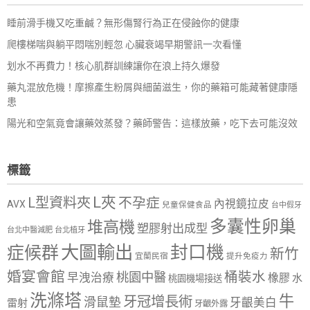
睡前滑手機又吃重鹹？無形傷腎行為正在侵蝕你的健康
爬樓梯喘與躺平悶喘別輕忽 心臟衰竭早期警訊一次看懂
划水不再費力！核心肌群訓練讓你在浪上持久爆發
藥丸混放危機！摩擦產生粉屑與細菌滋生，你的藥箱可能藏著健康隱
患
陽光和空氣竟會讓藥效蒸發？藥師警告：這樣放藥，吃下去可能沒效
標籤
L夾
L型資料夾
不孕症
內視鏡拉皮
AVX
兒童保健食品
台中假牙
多囊性卵巢
堆高機
塑膠射出成型
台北中醫減肥
台北植牙
大圖輸出
封口機
症候群
新竹
宜蘭民宿
提升免疫力
婚宴會館
桶裝水
桃園中醫
早洩治療
橡膠
水
桃園機場接送
洗滌塔
牛
牙冠增長術
滑鼠墊
牙齦美白
雷射
牙齦外露