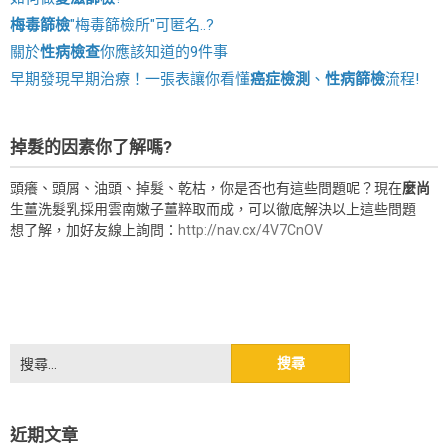
梅毒篩檢
"梅毒篩檢所"可匿名..?
關於
性病檢查
你應該知道的9件事
早期發現早期治療！一張表讓你看懂
癌症檢測
、
性病篩檢
流程!
掉髮的因素你了解嗎?
頭癢、頭屑、油頭、掉髮、乾枯，你是否也有這些問題呢？現在
麼尚
生薑洗髮乳採用雲南嫩子薑粹取而成，可以徹底解決以上這些問題
想了解，加好友線上詢問：
http://nav.cx/4V7CnOV
搜
尋
關
鍵
近期文章
字: