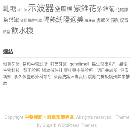
示波器
紫錐花
軋糖
空壓機
紫錐菊
花賜康
益生菌
隱適美
隔熱紙
茶葉罐
露齦笑
預防感冒
購物推車
貨梯
露牙齦
飲水機
頭型
連結
似真牙醫
易和中醫診所
軒品牙醫
goholimall
民生醫事X光
昱倫
生物科技
龍田診所
婦幼徵信社
廖桂聲中醫診所
明日美診所
健康
新知
李久恆整形外科診所
麼尚洗護沐專賣店
感應門神
板橋殯葬業推
薦
Copyright
中醫減肥、減重知識專區
. All rights reserved.
| Theme
by
Superb WordPress Themes