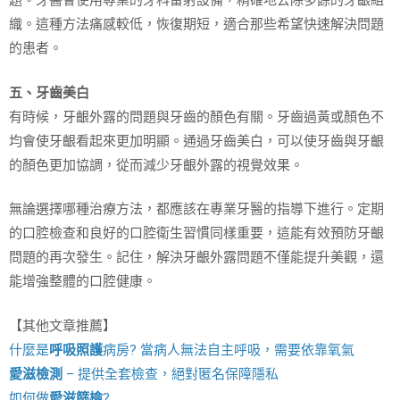
題。牙醫會使用專業的牙科雷射設備，精確地去除多餘的牙齦組
織。這種方法痛感較低，恢復期短，適合那些希望快速解決問題
的患者。
五、牙齒美白
有時候，牙齦外露的問題與牙齒的顏色有關。牙齒過黃或顏色不
均會使牙齦看起來更加明顯。通過牙齒美白，可以使牙齒與牙齦
的顏色更加協調，從而減少牙齦外露的視覺效果。
無論選擇哪種治療方法，都應該在專業牙醫的指導下進行。定期
的口腔檢查和良好的口腔衛生習慣同樣重要，這能有效預防牙齦
問題的再次發生。記住，解決牙齦外露問題不僅能提升美觀，還
能增強整體的口腔健康。
【其他文章推薦】
什麼是
呼吸照護
病房? 當病人無法自主呼吸，需要依靠氧氣
愛滋檢測
– 提供全套檢查，絕對匿名保障隱私
如何做
愛滋篩檢
?