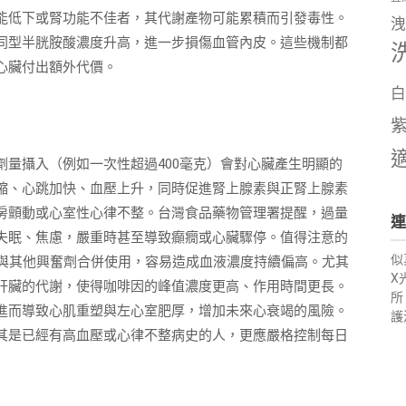
能低下或腎功能不佳者，其代謝產物可能累積而引發毒性。
洩
同型半胱胺酸濃度升高，進一步損傷血管內皮。這些機制都
心臟付出額外代價。
白
量攝入（例如一次性超過400毫克）會對心臟產生明顯的
縮、心跳加快、血壓上升，同時促進腎上腺素與正腎上腺素
房顫動或心室性心律不整。台灣食品藥物管理署提醒，過量
連
失眠、焦慮，嚴重時甚至導致癲癇或心臟驟停。值得注意的
似
或與其他興奮劑合併使用，容易造成血液濃度持續偏高。尤其
X
肝臟的代謝，使得咖啡因的峰值濃度更高、作用時間更長。
所
進而導致心肌重塑與左心室肥厚，增加未來心衰竭的風險。
護
其是已經有高血壓或心律不整病史的人，更應嚴格控制每日