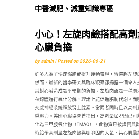
中醫減肥、減重知識專區
Skip
小心！左旋肉鹼搭配高劑
to
心臟負擔
content
by
admin
|
Posted on
2026-06-21
許多人為了快速燃脂或提升運動表現，習慣將左旋
然而，最新的醫學研究與臨床觀察卻揭露一個令人
其對心臟造成超乎預期的負擔。左旋肉鹼是一種廣
粒線體進行氧化分解，理論上能促進脂肪代謝。而
交感神經系統釋放腎上腺素。當兩者同時且以高劑
重壓力。美國心臟協會曾指出，高劑量咖啡因已可
化為三甲胺氧化物（TMAO），此物質已被證實
時給予高劑量左旋肉鹼與咖啡因的大鼠，其心肌纖