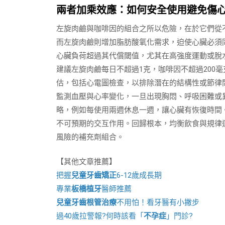
兩者加乘效應：如何安全使用避免傷
左旋肉鹼與咖啡因的組合之所以危險，在於它們從
而左旋肉鹼則增加脂肪酸氧化需求，迫使心臟必須
心臟負荷超過其代償閾值，尤其在高強度運動或脫
建議左旋肉鹼每日不超過1克，咖啡因不超過200
估，包括心電圖檢查，以排除潛在的結構性或節律
監測血壓與心率變化，一旦出現胸悶、呼吸困難或
略，例如每使用兩週休息一週，讓心臟有恢復時間
不可預期的交互作用。回歸根本，均衡飲食與規律
風險的補充劑組合。
【其他文章推薦】
把握
兒童牙齒矯正
6-12歲成長期
專業
板橋植牙
醫師推薦
兒童牙齒根管治療
不用怕！看牙醫有小撇步
過40歲拉警報?何時該看「
不孕症
」門診?