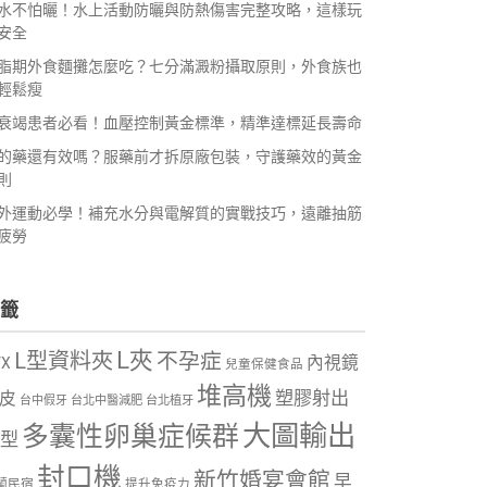
水不怕曬！水上活動防曬與防熱傷害完整攻略，這樣玩
安全
脂期外食麵攤怎麼吃？七分滿澱粉攝取原則，外食族也
輕鬆瘦
衰竭患者必看！血壓控制黃金標準，精準達標延長壽命
的藥還有效嗎？服藥前才拆原廠包裝，守護藥效的黃金
則
外運動必學！補充水分與電解質的實戰技巧，遠離抽筋
疲勞
籤
L夾
L型資料夾
不孕症
內視鏡
VX
兒童保健食品
堆高機
塑膠射出
皮
台中假牙
台北中醫減肥
台北植牙
大圖輸出
多囊性卵巢症候群
型
封口機
新竹婚宴會館
早
蘭民宿
提升免疫力