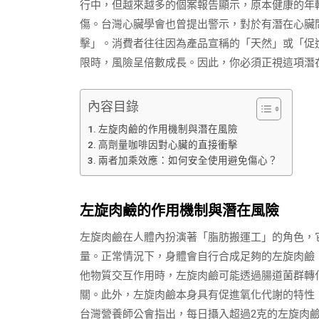
行中，但越來越多的個案報告顯示，原本健康的年
傷。台灣心臟學會也曾提出警示，對於有潛在心臟
擊」。消費者往往因為產品宣稱的「天然」或「促
限時，風險呈倍數成長。因此，你必須正視這項潛
內容目錄
左旋肉鹼的作用機制與潛在風險
高劑量咖啡因對心臟的直接衝擊
兩者加乘效應：如何安全使用避免傷心？
左旋肉鹼的作用機制與潛在風險
左旋肉鹼在人體內扮演著「脂肪搬運工」的角色，
量。正常情況下，身體會自行合成足夠的左旋肉鹼
他物質交互作用時，左旋肉鹼可能透過腸道菌群轉化
關。此外，左旋肉鹼本身具有促進氧化代謝的特性
台灣營養師公會指出，每日攝入超過2克的左旋肉