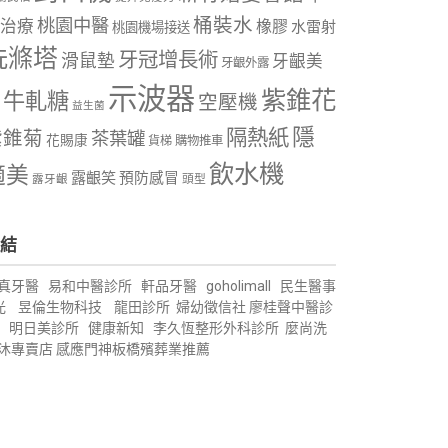
桶裝水
桃園中醫
治療
橡膠
水雷射
桃園機場接送
洗滌塔
牙冠增長術
滑鼠墊
牙齦美
牙齦外露
示波器
紫錐花
牛軋糖
空壓機
益生菌
隱
隔熱紙
紫錐菊
茶葉罐
花賜康
購物推車
貨梯
飲水機
適美
露齦笑
預防感冒
露牙齦
頭型
結
真牙醫
易和中醫診所
軒品牙醫
goholimall
民生醫事
光
昱倫生物科技
龍田診所
婦幼徵信社
廖桂聲中醫診
明日美診所
健康新知
李久恆整形外科診所
麼尚洗
沐專賣店
感應門神
板橋殯葬業推薦