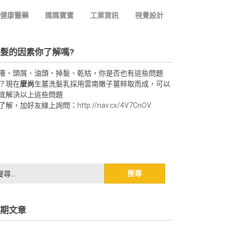
健康醫藥
媽媽寶寶
工業資訊
視覺設計
髮的因素你了解嗎?
癢、頭屑、油頭、掉髮、乾枯，你是否也有這些問題
？現在
麼尚
生薑洗髮乳採用雲南嫩子薑粹取而成，可以
底解決以上這些問題
了解，加好友線上詢問：
http://nav.cx/4V7CnOV
期文章