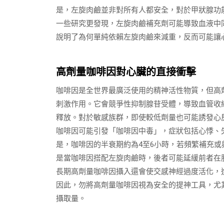
是，左旋肉鹼並非對所有人都安全，對於甲狀腺功
一些研究更發現，左旋肉鹼補充劑可能導致血液中
說明了為何單純依賴左旋肉鹼來減重，反而可能讓
高劑量咖啡因對心臟的直接衝擊
咖啡因是全世界最廣泛使用的精神活性物質，但高劑
刺激作用。它會競爭性抑制腺苷受體，導致血管收
釋放。對於敏感族群，即使較低劑量也可能誘發心
咖啡因可能引發「咖啡因中毒」，症狀包括心悸、
是，咖啡因的半衰期約為4至6小時，若頻繁補充
是當咖啡因搭配左旋肉鹼時，後者可能延緩前者在
長期高劑量咖啡因攝入還會使交感神經過度活化，
因此，勿將高劑量咖啡因視為安全的提神工具，尤
攝取量。