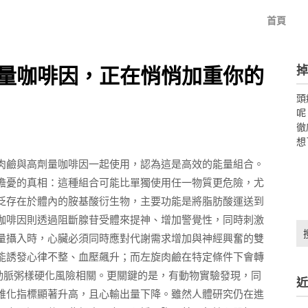
首頁
掉
量咖啡因，正在悄悄加重你的
頭
呢
徹
想
肉鹼與高劑量咖啡因一起使用，認為這是高效的能量組合。
擔憂的真相：這種組合可能比單獨使用任一物質更危險，尤
泛存在於體內的胺基酸衍生物，主要功能是將脂肪酸運送到
咖啡因則透過阻斷腺苷受體來提神、增加警覺性，同時刺激
搜
量攝入時，心臟必須同時應對代謝需求增加與神經興奮的雙
尋
關
能誘發心律不整、血壓飆升；而左旋肉鹼在特定條件下會轉
鍵
與動脈粥樣硬化風險相關。更關鍵的是，有動物實驗發現，同
近
字:
維化指標顯著升高，且心輸出量下降。雖然人體研究仍在進