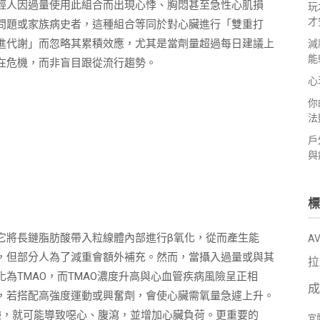
輕人因過量使用此組合而出現心悸、胸悶甚至急性心肌損
玩
才
問題或家族病史者，這種組合等同於對心臟進行「雙重打
進代謝」而忽略其累積效應，尤其是當劑量超過每日建議上
減
能
在危機，而非盲目跟從流行趨勢。
心
你
法
戶
與
標
它將長鏈脂肪酸帶入粒線體內部進行β氧化，從而產生能
A
，但部分人為了減重會額外補充。然而，當攝入過量或與其
拉
為TMAO，而TMAO濃度升高與心血管疾病風險呈正相
成
，若搭配高強度運動或興奮劑，會使心臟需氧量急遽上升。
鹼，就可能導致噁心、腹瀉，並增加心臟負荷。更重要的
宜