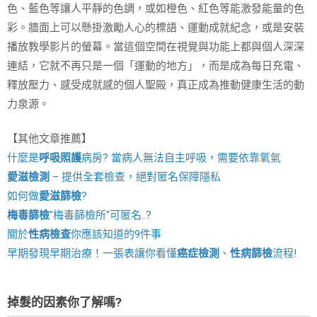
色、藍色等讓人平靜的色調，或如橙色、紅色等能激發能量的色
彩。牆面上可以懸掛激勵人心的標語、運動成就紀念，或是安裝
播放教學影片的螢幕。當這個空間在視覺與功能上都與個人深深
連結，它就不再只是一個「運動的地方」，而是成為每日充電、
釋放壓力、感受成就感的個人聖殿，真正成為推動健康生活的動
力泉源。
【其他文章推薦】
什麼是
呼吸照護
病房? 當病人無法自主呼吸，需要依靠氧氣
愛滋檢測
– 提供全套檢查，絕對匿名保障隱私
如何做
愛滋篩檢
?
梅毒篩檢
"梅毒篩檢所"可匿名..?
關於
性病檢查
你應該知道的9件事
早期發現早期治療！一張表讓你看懂
癌症檢測
、
性病篩檢
流程!
掉髮的因素你了解嗎?