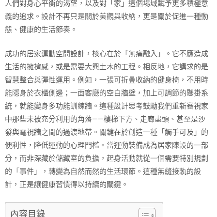
人們對身心平衡的渴望，以及對「家」這個場域賦予更多積極意
義的追求。設計不再只是關於美觀與收納，更是關於促進一種動
態、健康的生活節奏。
成功的居家運動空間設計，核心在於「無痛融入」。它不應造成
生活的擁擠感，或是需要大興土木的工程。相反地，它講求的是
智慧整合與彈性運用。例如，一張可折疊收納的健身椅，不用時
能隱身於衣櫃側邊；一面客廳的空白牆壁，加上可調節的懸掛系
統，就能變身多功能訓練牆。這種設計思考鼓勵我們重新審視家
中那些未被充分利用的角落——樓梯下方、走廊盡頭、甚至是沙
發與電視牆之間的過渡地帶。關鍵在於創造一種「觸手可及」的
便利性，降低運動的心理門檻。當運動裝備成為居家陳設的一部
分，而非深藏於儲藏室的負擔，起身活動就從一個需要特別規劃
的「事件」，轉變為自然而然的生活環節。這種無縫接軌的設
計，正是讓健康習慣得以持續的關鍵。
內容目錄