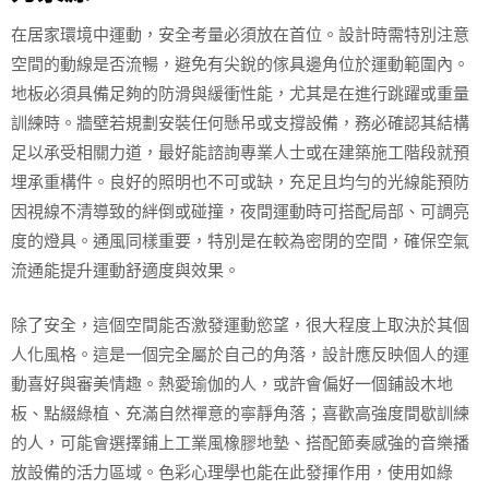
在居家環境中運動，安全考量必須放在首位。設計時需特別注意
空間的動線是否流暢，避免有尖銳的傢具邊角位於運動範圍內。
地板必須具備足夠的防滑與緩衝性能，尤其是在進行跳躍或重量
訓練時。牆壁若規劃安裝任何懸吊或支撐設備，務必確認其結構
足以承受相關力道，最好能諮詢專業人士或在建築施工階段就預
埋承重構件。良好的照明也不可或缺，充足且均勻的光線能預防
因視線不清導致的絆倒或碰撞，夜間運動時可搭配局部、可調亮
度的燈具。通風同樣重要，特別是在較為密閉的空間，確保空氣
流通能提升運動舒適度與效果。
除了安全，這個空間能否激發運動慾望，很大程度上取決於其個
人化風格。這是一個完全屬於自己的角落，設計應反映個人的運
動喜好與審美情趣。熱愛瑜伽的人，或許會偏好一個鋪設木地
板、點綴綠植、充滿自然禪意的寧靜角落；喜歡高強度間歇訓練
的人，可能會選擇鋪上工業風橡膠地墊、搭配節奏感強的音樂播
放設備的活力區域。色彩心理學也能在此發揮作用，使用如綠