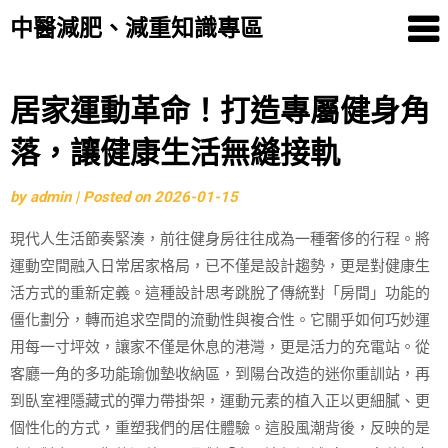
中醫減肥、減重知識專區
Skip
居家運動革命！打造專屬健身角
to
落，讓健康生活無縫接軌
content
by
admin
|
Posted on
2026-01-15
現代人生活節奏緊湊，前往健身房往往成為一種奢侈的行程。將
運動空間融入日常居家格局，已不僅是設計趨勢，更是對健康生
活方式的重新定義。這種設計思考跳脫了傳統對「房間」功能的
僵化劃分，轉而追求空間的流動性與複合性。它關乎如何巧妙運
用每一寸坪效，讓家不僅是休息的港灣，更是活力的充電站。從
客廳一角的多功能瑜伽墊收納區，到陽台改造的迷你重訓站，再
到臥室裡隱藏式的彈力帶掛架，運動元素的植入正以更細膩、更
個性化的方式，重塑我們的居住體驗。這股風潮背後，反映的是