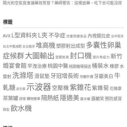
陽光和空氣竟會讓藥效蒸發？藥師警告：這樣放藥，吃下去可能沒效
標籤
L夾
L型資料夾
不孕症
內視鏡拉皮
AVX
兒童保健食品
台中假牙
多囊性卵巢
堆高機
塑膠射出成型
台北中醫減肥
台北植牙
大圖輸出
封口機
症候群
新竹
宜蘭民宿
提升免疫力
婚宴會館
桶裝水
桃園中醫
早洩治療
橡膠
水
桃園機場接送
洗滌塔
牛
牙冠增長術
滑鼠墊
牙齦美白
雷射
牙齦外露
示波器
紫錐花
軋糖
空壓機
紫錐菊
花賜康
益生菌
隱適美
隔熱紙
茶葉罐
露齦笑
預防感冒
購物推車
貨梯
露牙齦
飲水機
頭型