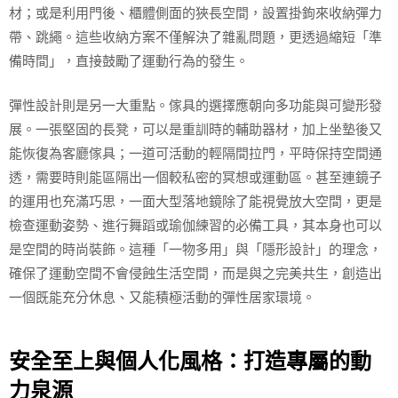
材；或是利用門後、櫃體側面的狹長空間，設置掛鉤來收納彈力
帶、跳繩。這些收納方案不僅解決了雜亂問題，更透過縮短「準
備時間」，直接鼓勵了運動行為的發生。
彈性設計則是另一大重點。傢具的選擇應朝向多功能與可變形發
展。一張堅固的長凳，可以是重訓時的輔助器材，加上坐墊後又
能恢復為客廳傢具；一道可活動的輕隔間拉門，平時保持空間通
透，需要時則能區隔出一個較私密的冥想或運動區。甚至連鏡子
的運用也充滿巧思，一面大型落地鏡除了能視覺放大空間，更是
檢查運動姿勢、進行舞蹈或瑜伽練習的必備工具，其本身也可以
是空間的時尚裝飾。這種「一物多用」與「隱形設計」的理念，
確保了運動空間不會侵蝕生活空間，而是與之完美共生，創造出
一個既能充分休息、又能積極活動的彈性居家環境。
安全至上與個人化風格：打造專屬的動
力泉源