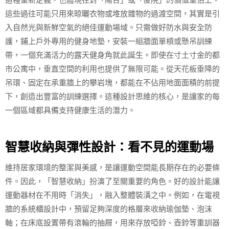
這些過往可能只用來晾曬衣物或堆放雜物的過渡空間，其實是引
入自然光與新鮮空氣的絕佳運動場域。只需做好防水與安全防
護，鋪上戶外專用的健身地墊，安裝一組牆面單槓或懸吊訓練
帶，一個充滿活力的露天健身角就此誕生。即使在寸土寸金的都
市公寓中，垂直空間的利用也提供了無限可能。從天花板垂降的
吊環、固定在承重牆上的攀岩塊，都能在不佔用地面面積的前提
下，創造出豐富的訓練選擇。這種設計思維的核心，是讓家的每
一個區域都具備支持健康生活的潛力。
智慧收納與彈性設計：看不見的運動場
維持居家環境的整潔與美感，是讓運動空間能長期存在的必要條
件。因此，「智慧收納」扮演了至關重要的角色。好的設計能讓
運動器材在不用時「消失」，融入整體裝潢之中。例如，在電視
牆的系統櫃設計中，預留足夠深度的格層來收納瑜伽墊、泡沫
軸；在床底設置帶有滾輪的抽屜，用來存放啞鈴、壺鈴等重訓器