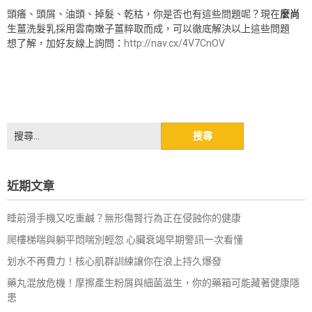
頭癢、頭屑、油頭、掉髮、乾枯，你是否也有這些問題呢？現在
麼尚
生薑洗髮乳採用雲南嫩子薑粹取而成，可以徹底解決以上這些問題
想了解，加好友線上詢問：
http://nav.cx/4V7CnOV
搜
尋
關
鍵
近期文章
字:
睡前滑手機又吃重鹹？無形傷腎行為正在侵蝕你的健康
爬樓梯喘與躺平悶喘別輕忽 心臟衰竭早期警訊一次看懂
划水不再費力！核心肌群訓練讓你在浪上持久爆發
藥丸混放危機！摩擦產生粉屑與細菌滋生，你的藥箱可能藏著健康隱
患