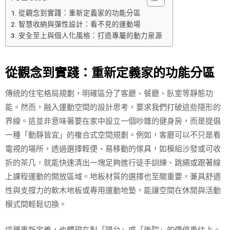
從觀念到實踐：重新定義家的功能分區
智慧收納與彈性設計：看不見的運動場
安全至上與個人化風格：打造專屬的動力泉源
從觀念到實踐：重新定義家的功能分區
傳統的住宅格局規劃，明確區分了客廳、餐廳、臥室等靜態功
能。然而，融入運動空間的設計思考，要求我們打破這些隱形的
界線。這並非意味著要在家中設立一個吵雜的健身房，而是提倡
一種「動靜皆宜」的複合式空間規劃。例如，客廳可以不只是看
電視的場所，透過選擇輕便、易移動的傢具，如模組沙發或可收
折的茶几，就能快速清出一塊足夠進行徒手訓練、跳繩或跟著線
上課程運動的開放區域。地板材質的選擇也至關重要，兼具舒適
性與支撐力的軟木地板或專用運動地墊，能讓空間在休閒與活動
模式間輕鬆切換。
這種重新定義，也體現在對「陽台」或「後院」的價值重估上。