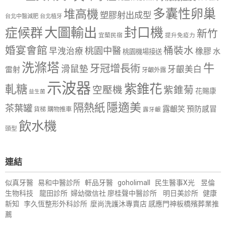
多囊性卵巢
堆高機
塑膠射出成型
台北中醫減肥
台北植牙
大圖輸出
封口機
症候群
新竹
宜蘭民宿
提升免疫力
婚宴會館
桶裝水
桃園中醫
早洩治療
橡膠
水
桃園機場接送
洗滌塔
牛
牙冠增長術
滑鼠墊
牙齦美白
雷射
牙齦外露
示波器
紫錐花
軋糖
空壓機
紫錐菊
花賜康
益生菌
隱適美
隔熱紙
茶葉罐
露齦笑
預防感冒
購物推車
貨梯
露牙齦
飲水機
頭型
連結
似真牙醫
易和中醫診所
軒品牙醫
goholimall
民生醫事X光
昱倫
生物科技
龍田診所
婦幼徵信社
廖桂聲中醫診所
明日美診所
健康
新知
李久恆整形外科診所
麼尚洗護沐專賣店
感應門神
板橋殯葬業推
薦