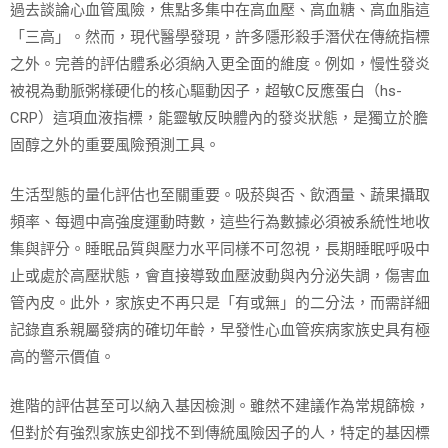
過去談論心血管風險，焦點多集中在高血壓、高血糖、高血脂這
「三高」。然而，現代醫學發現，許多隱形殺手潛伏在傳統指標
之外。完善的評估體系必須納入更全面的維度。例如，慢性發炎
被視為動脈粥樣硬化的核心驅動因子，超敏C反應蛋白（hs-
CRP）這項血液指標，能靈敏反映體內的發炎狀態，是獨立於膽
固醇之外的重要風險預測工具。
生活型態的量化評估也至關重要。吸菸與否、飲酒量、蔬果攝取
頻率、每週中高強度運動時數，這些行為數據必須被系統性地收
集與評分。睡眠品質與壓力水平同樣不可忽視，長期睡眠呼吸中
止或處於高壓狀態，會直接導致血壓波動與內分泌失調，傷害血
管內皮。此外，家族史不再只是「有或無」的二分法，而需詳細
記錄直系親屬發病的確切年齡，早發性心血管疾病家族史具有極
高的警示價值。
進階的評估甚至可以納入基因檢測。雖然不建議作為常規篩檢，
但對於有強烈家族史卻找不到傳統風險因子的人，特定的基因標