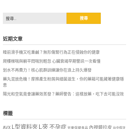
搜
尋
關
鍵
近期文章
字:
睡前滑手機又吃重鹹？無形傷腎行為正在侵蝕你的健康
爬樓梯喘與躺平悶喘別輕忽 心臟衰竭早期警訊一次看懂
划水不再費力！核心肌群訓練讓你在浪上持久爆發
藥丸混放危機！摩擦產生粉屑與細菌滋生，你的藥箱可能藏著健康隱
患
陽光和空氣竟會讓藥效蒸發？藥師警告：這樣放藥，吃下去可能沒效
標籤
L夾
L型資料夾
不孕症
內視鏡拉皮
AVX
兒童保健食品
台中假牙