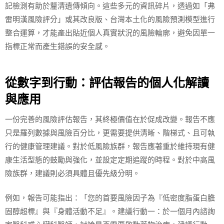
記檢測有助於釐清遺傳傾向。這些多元的資訊碎片，透過如「弗
雷明漢風險評分」或其改良版、台灣本土化的風險預測模型進行
整合運算，才能產出貼近個人真實狀況的風險輪廓，避免因單一
指標正常而產生錯誤的安全感。
從數字到行動：評估報告的個人化解讀
與應用
一份完善的風險評估報告，其終極價值在於促成改變。報告不應
只是羅列數據與風險百分比，更需要提供清晰、階梯式、且可執
行的健康管理建議。對於低風險族群，報告應著重於維持現有健
康生活型態的鼓勵與強化，並設定定期追蹤的時程。對於中高風
險族群，建議則必須具體且優先級分明。
例如，報告可能指出：「您的首要風險因子為『低密度脂蛋白膽
固醇超標』與『身體活動不足』。建議行動一：於一個月內諮詢