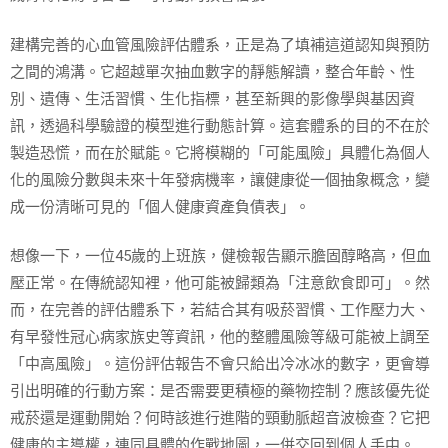
建構完善的心血管風險評估體系，正是為了填補這道認知與預防
之間的鴻溝。它超越單次抽血數字的靜態解讀，整合年齡、性
別、遺傳、生活習慣、生化指標，甚至新興的影像學與基因資
訊，透過科學驗證的模型進行動態計算。這套體系的目的不在於
製造恐慌，而在於賦能。它將模糊的「可能風險」具體化為個人
化的風險分數與未來十年發病機率，讓健康從一個抽象概念，變
成一份清晰可見的「個人健康資產負債表」。
想像一下，一位45歲的上班族，健檢報告顯示膽固醇略高，但血
壓正常。在傳統認知裡，他可能被歸類為「注意飲食即可」。然
而，在完善的評估體系下，若結合其有吸菸習慣、工作壓力大、
有早發性冠心病家族史等資訊，他的整體風險等級可能被上調至
「中高風險」。這份評估報告不會只給出冷冰冰的數字，更會導
引出明確的行動方案：是否需要更積極的藥物控制？應該優先從
戒菸還是運動開始？何時該進行進階的頸動脈超音波檢查？它把
健康的主導權，連同具體的作戰地圖，一併交回到個人手中。