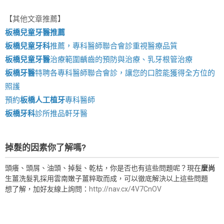
【其他文章推薦】
板橋兒童牙醫推薦
板橋兒童牙科
推薦，專科醫師聯合會診重視醫療品質
板橋兒童牙醫
治療範圍齲齒的預防與治療、乳牙根管治療
板橋牙醫
特聘各專科醫師聯合會診，讓您的口腔能獲得全方位的
照護
預約
板橋人工植牙
專科醫師
板橋牙科
診所推品軒牙醫
掉髮的因素你了解嗎?
頭癢、頭屑、油頭、掉髮、乾枯，你是否也有這些問題呢？現在
麼尚
生薑洗髮乳採用雲南嫩子薑粹取而成，可以徹底解決以上這些問題
想了解，加好友線上詢問：
http://nav.cx/4V7CnOV