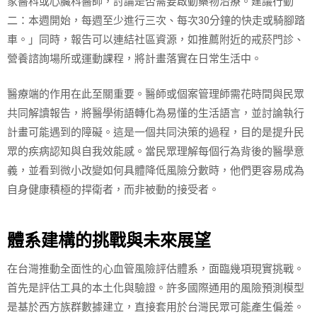
家醫科或心臟科醫師，討論是否需要啟動藥物治療。建議行動
二：本週開始，每週至少進行三次、每次30分鐘的快走或騎腳踏
車。」同時，報告可以連結社區資源，如推薦附近的戒菸門診、
營養諮詢場所或運動課程，將計畫落實在日常生活中。
醫療端的作用在此至關重要。醫師或個案管理師需花時間與民眾
共同解讀報告，將醫學術語轉化為易懂的生活語言，並討論執行
計畫可能遇到的障礙。這是一個共同決策的過程，目的是提升民
眾的疾病認知與自我效能感。當民眾理解每個行為背後的醫學意
義，並看到微小改變如何具體降低風險分數時，他們更容易成為
自身健康積極的捍衛者，而非被動的接受者。
體系建構的挑戰與未來展望
在台灣推動全面性的心血管風險評估體系，面臨幾項現實挑戰。
首先是評估工具的本土化與驗證。許多國際通用的風險預測模型
是基於西方族群數據建立，直接套用於台灣民眾可能產生偏差。