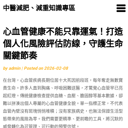
中醫減肥、減重知識專區
Skip
心血管健康不能只靠運氣！打造
to
個人化風險評估防線，守護生命
content
關鍵節奏
by
admin
|
Posted on
2026-02-08
在台灣，心血管疾病長期位居十大死因前段班，每年奪走無數寶
貴生命。許多人直到胸痛、呼吸困難送醫，才驚覺心血管早已亮
起紅燈。傳統健康檢查提供血糖、血壓、膽固醇等基本數據，卻
難以拼湊出個人專屬的心血管健康全貌。單一指標正常，不代表
血管內壁沒有斑塊悄悄堆積；沒有家族病史，也無法保證生活型
態帶來的風險為零。我們需要更精準、更前瞻的工具，將沉默的
威脅轉化為可管理、可行動的預警信號。