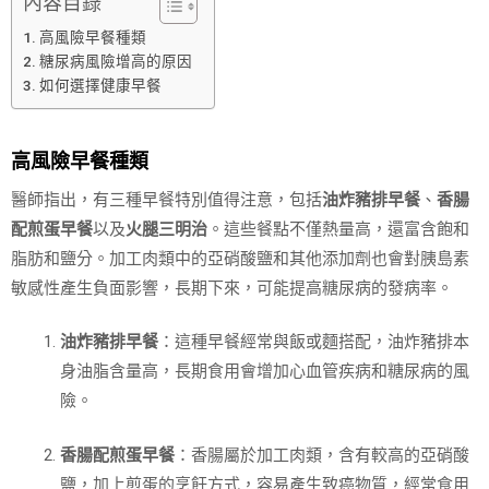
內容目錄
高風險早餐種類
糖尿病風險增高的原因
如何選擇健康早餐
高風險早餐種類
醫師指出，有三種早餐特別值得注意，包括
油炸豬排早餐
、
香腸
配煎蛋早餐
以及
火腿三明治
。這些餐點不僅熱量高，還富含飽和
脂肪和鹽分。加工肉類中的亞硝酸鹽和其他添加劑也會對胰島素
敏感性產生負面影響，長期下來，可能提高糖尿病的發病率。
油炸豬排早餐
：這種早餐經常與飯或麵搭配，油炸豬排本
身油脂含量高，長期食用會增加心血管疾病和糖尿病的風
險。
香腸配煎蛋早餐
：香腸屬於加工肉類，含有較高的亞硝酸
鹽，加上煎蛋的烹飪方式，容易產生致癌物質，經常食用