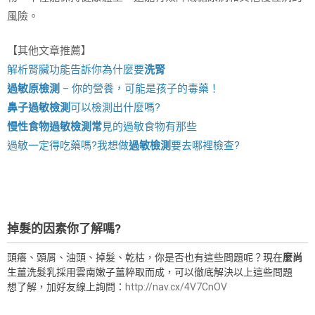
風險。
【其他文章推薦】
解析腎臟功能告訴你為什麼要
洗腎
過敏原檢測
– 你的營養，可能是孩子的毒藥！
鼻子過敏檢測
可以檢測出什麼嗎?
慢性食物過敏檢測
常
見的過敏食物有那些
過敏一定得吃藥嗎?我想做
過敏檢測
要去哪裡檢查?
掉髮的因素你了解嗎?
頭癢、頭屑、油頭、掉髮、乾枯，你是否也有這些問題呢？現在
麼尚
生薑洗髮乳採用雲南嫩子薑粹取而成，可以徹底解決以上這些問題
想了解，加好友線上詢問：
http://nav.cx/4V7CnOV