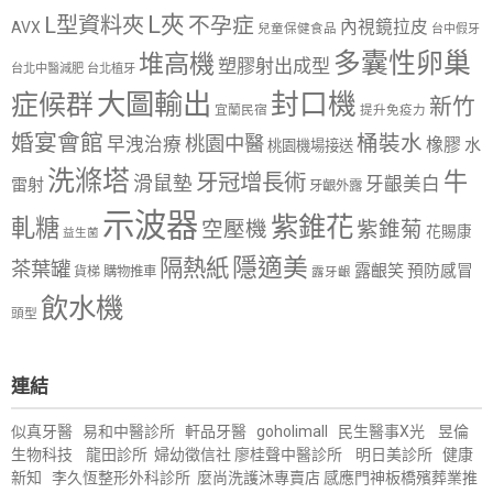
L夾
L型資料夾
不孕症
內視鏡拉皮
AVX
兒童保健食品
台中假牙
多囊性卵巢
堆高機
塑膠射出成型
台北中醫減肥
台北植牙
大圖輸出
封口機
症候群
新竹
宜蘭民宿
提升免疫力
婚宴會館
桶裝水
桃園中醫
早洩治療
橡膠
水
桃園機場接送
洗滌塔
牛
牙冠增長術
滑鼠墊
牙齦美白
雷射
牙齦外露
示波器
紫錐花
軋糖
空壓機
紫錐菊
花賜康
益生菌
隱適美
隔熱紙
茶葉罐
露齦笑
預防感冒
購物推車
貨梯
露牙齦
飲水機
頭型
連結
似真牙醫
易和中醫診所
軒品牙醫
goholimall
民生醫事X光
昱倫
生物科技
龍田診所
婦幼徵信社
廖桂聲中醫診所
明日美診所
健康
新知
李久恆整形外科診所
麼尚洗護沐專賣店
感應門神
板橋殯葬業推