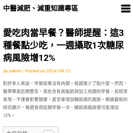
中醫減肥、減重知識專區
Skip
愛吃肉當早餐？醫師提醒：這3
to
種餐點少吃，一週攝取1次糖尿
content
病風險增12%
by
admin
|
Posted on
2024-08-21
對許多人來說，早餐如果沒有肉類，就感覺少了點什麼。然而，
醫學專家近期警告，某些含有高脂肪與加工肉類的早餐，若經常
食用，不僅會影響健康，甚至會增加糖尿病的風險。根據最新的
研究顯示，每週食用這類早餐一次，糖尿病風險便可能增加
12%。