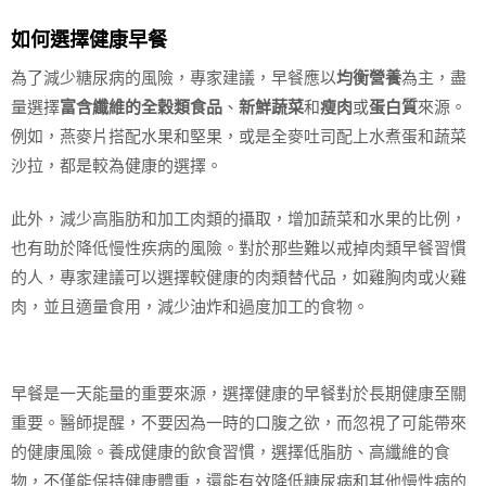
如何選擇健康早餐
為了減少糖尿病的風險，專家建議，早餐應以
均衡營養
為主，盡
量選擇
富含纖維的全穀類食品
、
新鮮蔬菜
和
瘦肉
或
蛋白質
來源。
例如，燕麥片搭配水果和堅果，或是全麥吐司配上水煮蛋和蔬菜
沙拉，都是較為健康的選擇。
此外，減少高脂肪和加工肉類的攝取，增加蔬菜和水果的比例，
也有助於降低慢性疾病的風險。對於那些難以戒掉肉類早餐習慣
的人，專家建議可以選擇較健康的肉類替代品，如雞胸肉或火雞
肉，並且適量食用，減少油炸和過度加工的食物。
早餐是一天能量的重要來源，選擇健康的早餐對於長期健康至關
重要。醫師提醒，不要因為一時的口腹之欲，而忽視了可能帶來
的健康風險。養成健康的飲食習慣，選擇低脂肪、高纖維的食
物，不僅能保持健康體重，還能有效降低糖尿病和其他慢性病的