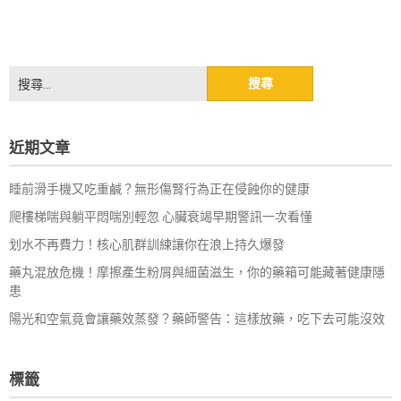
搜
尋
關
鍵
近期文章
字:
睡前滑手機又吃重鹹？無形傷腎行為正在侵蝕你的健康
爬樓梯喘與躺平悶喘別輕忽 心臟衰竭早期警訊一次看懂
划水不再費力！核心肌群訓練讓你在浪上持久爆發
藥丸混放危機！摩擦產生粉屑與細菌滋生，你的藥箱可能藏著健康隱
患
陽光和空氣竟會讓藥效蒸發？藥師警告：這樣放藥，吃下去可能沒效
標籤