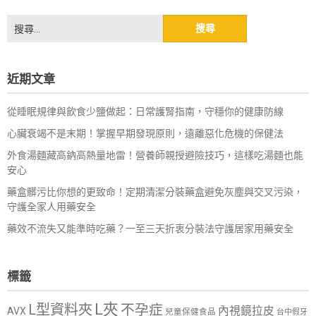
搜
尋
關
鍵
近期文章
字:
從睡眠規律與飲食少鹽做起：日常護腎指南，守穩你的健康防線
心臟衰竭不是末期！掌握早期發現原則，遠離惡化危機的保健法
外食湯麵藏高鈉高熱量地雷！營養師親授避險技巧，這樣吃湯麵也能
安心
藥盒髒污比你想的更致命！定期清潔分裝藥盒避免灰塵與交叉污染，
守護全家人用藥安全
藥效不流失又能準時吃藥？一至三天折衷分裝法守護居家用藥安全
標籤
L夾
L型資料夾
不孕症
內視鏡拉皮
AVX
兒童保健食品
台中假牙