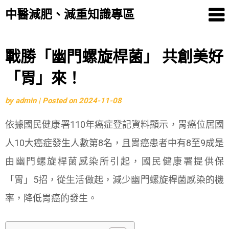
中醫減肥、減重知識專區
Skip
戰勝「幽門螺旋桿菌」 共創美好
to
「胃」來！
content
by
admin
|
Posted on
2024-11-08
依據國民健康署110年癌症登記資料顯示，胃癌位居國
人10大癌症發生人數第8名，且胃癌患者中有8至9成是
由幽門螺旋桿菌感染所引起，國民健康署提供保
「胃」5招，從生活做起，減少幽門螺旋桿菌感染的機
率，降低胃癌的發生。