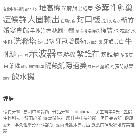
多囊性卵巢
堆高機
塑膠射出成型
台北中醫減肥
台北植牙
大圖輸出
封口機
症候群
新竹
宜蘭民宿
提升免疫力
婚宴會館
桶裝水
桃園中醫
早洩治療
橡膠
水
桃園機場接送
洗滌塔
牛
牙冠增長術
滑鼠墊
牙齦美白
雷射
牙齦外露
示波器
紫錐花
軋糖
空壓機
紫錐菊
花賜康
益生菌
隱適美
隔熱紙
茶葉罐
露齦笑
預防感冒
購物推車
貨梯
露牙齦
飲水機
頭型
連結
似真牙醫
易和中醫診所
軒品牙醫
goholimall
民生醫事X光
昱倫
生物科技
龍田診所
婦幼徵信社
廖桂聲中醫診所
明日美診所
健康
新知
李久恆整形外科診所
麼尚洗護沐專賣店
感應門神
板橋殯葬業推
薦