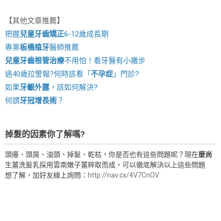
【其他文章推薦】
把握
兒童牙齒矯正
6-12歲成長期
專業
板橋植牙
醫師推薦
兒童牙齒根管治療
不用怕！看牙醫有小撇步
過40歲拉警報?何時該看「
不孕症
」門診?
如果
牙齦外露
，該如何解決?
何謂
牙冠增長術
？
掉髮的因素你了解嗎?
頭癢、頭屑、油頭、掉髮、乾枯，你是否也有這些問題呢？現在
麼尚
生薑洗髮乳採用雲南嫩子薑粹取而成，可以徹底解決以上這些問題
想了解，加好友線上詢問：
http://nav.cx/4V7CnOV