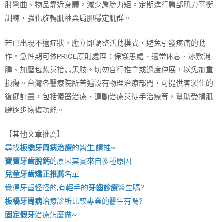
肘彎曲、物品靠近身體，減少肩膀力矩。定期進行肩部肌力平衡
訓練，強化旋轉肌袖與肩胛穩定肌群。
若已出現不適症狀，應立即調整活動模式，避免引發疼痛的動
作。急性期可依PRICE原則處理：保護患處、適當休息、冰敷消
腫、加壓包紮與抬高患肢。切勿自行推拿或過度伸展，以免加重
損傷。台灣各醫療院所普遍設有物理治療部門，可提供客製化的
復健計畫，包括儀器治療、運動治療與徒手治療等，幫助受損肌
腱逐步恢復功能。
【其他文章推薦】
尋找
板橋牙周病治療
的醫生,請推~
寶寶牙齒脫鈣
的原因其實來自多種原因
兒童牙齒矯正推薦
名單
覺得牙齒怪怪的,有輕手的
牙齒診療
醫生嗎?
板橋牙周病
治療診所比較專業的醫生有嗎?
固定假牙
治療怎麼做~