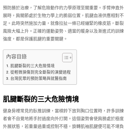
預防勝於治療，了解危險動作的力學原理至關重要。手臂伸直外
展時，肩關節處於生物力學上的脆弱位置，肌腱血液供應相對不
足。此時突然施加力量，就像拉扯一條已經繃緊的橡皮筋，斷裂
風險大幅上升。正確的運動姿勢、適當的暖身以及漸進式的訓練
強度，都是保護肌腱的重要關鍵。
內容目錄
肌腱斷裂的三大危險情境
從輕微損傷到完全斷裂的演變過程
台灣民眾的預防策略與就醫指南
肌腱斷裂的三大危險情境
健身房裡常見的臥推訓練，當槓鈴下放到胸口位置時，許多訓練
者會不自覺地將手肘過度向外打開。這個姿勢會使肩膀處於極度
外展狀態，若重量過重或控制不穩，旋轉肌袖肌腱便可能不堪負