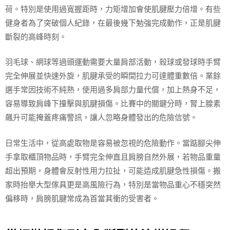
荷。特別是使用過寬握距時，力矩增加會使肌腱壓力倍增。有些
健身者為了突破個人紀錄，在最後幾下勉強完成動作，正是肌腱
斷裂的高峰時刻。
羽毛球、網球等過頭運動需要大量肩部活動，殺球或發球時手臂
完全伸展並快速外旋，肌腱承受的瞬間拉力可達體重數倍。業餘
選手常因技術不純熟，使用過多肩部力量代償，加上熱身不足，
容易導致肩峰下撞擊與肌腱損傷。比賽中的關鍵分時，腎上腺素
飆升可能掩蓋疼痛警訊，讓人忽略身體發出的危險信號。
日常生活中，從高處取物是容易被忽視的危險動作。當踮腳尖伸
手拿取櫃頂物品時，手臂完全伸直且肩膀自然外展，若物品重量
超出預期，身體會反射性用力拉扯，可能造成肌腱急性損傷。搬
家時抬舉大型傢具更是高風險行為，特別是當物品重心不穩突然
偏移時，肩膀肌腱常成為首當其衝的受害者。