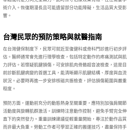
術介入。恢復期漫長且可能遺留部分功能障礙，生活品質大受影
響。
台灣民眾的預防策略與就醫指南
在台灣健保制度下，民眾可就近至復健科或骨科門診進行初步評
估。醫師通常會先進行理學檢查，包括特定動作的疼痛測試與肌
力評估。若懷疑肌腱損傷，可安排肌肉骨骼超音波檢查，這是目
前診斷肌腱病變的首選工具，能清晰顯示肌腱結構、厚度與血流
狀況。必要時再進一步安排核磁共振檢查，評估損傷範圍與嚴重
程度。
預防方面，運動前充分的動態熱身至關重要，應特別加強肩關節
活動度與旋轉肌群激活。訓練時注意動作控制，避免手臂完全伸
直下的突然發力。重量訓練建議從輕重量開始，專注於動作品質
而非最大負重。勞動工作者可學習正確的搬運技巧，盡量保持手