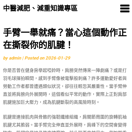
中醫減肥、減重知識專區
Skip
手臂一舉就痛？當心這個動作正
to
在撕裂你的肌腱！
content
by
admin
|
Posted on
2026-01-29
你是否曾在健身房舉起啞鈴時，肩膀突然傳來一陣劇痛？或是打
羽毛球揮拍瞬間，感到手臂像被電擊般刺痛？許多運動愛好者與
勞動工作者都曾遭遇類似狀況，卻往往輕忽其嚴重性。當手臂伸
直並將肩膀向外展開時，這個看似平常的動作，實際上正對肩部
肌腱施加巨大壓力，成為肌腱斷裂的高風險時刻。
肌腱是連接肌肉與骨骼的強韌纖維組織，肩關節周圍的旋轉肌袖
肌腱尤其脆弱。當手臂完全伸直並外展時，肩峰下的空間會變得