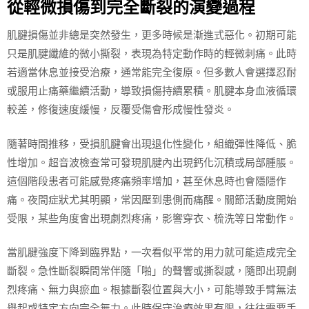
從輕微損傷到完全斷裂的演變過程
肌腱損傷並非總是突然發生，更多時候是漸進式惡化。初期可能
只是肌腱纖維的微小撕裂，表現為特定動作時的輕微刺痛。此時
若適當休息並接受治療，通常能完全復原。但多數人會選擇忍耐
或服用止痛藥繼續活動，導致損傷持續累積。肌腱本身血液循環
較差，修復速度緩慢，反覆受傷會形成慢性發炎。
隨著時間推移，受損肌腱會出現退化性變化，組織彈性降低、脆
性增加。超音波檢查常可發現肌腱內出現鈣化沉積或局部腫脹。
這個階段患者可能感覺疼痛頻率增加，甚至休息時也會隱隱作
痛。夜間症狀尤其明顯，常因壓到患側而痛醒。關節活動度開始
受限，某些角度會出現劇烈疼痛，影響穿衣、梳洗等日常動作。
當肌腱強度下降到臨界點，一次看似平常的用力就可能造成完全
斷裂。急性斷裂瞬間常伴隨「啪」的聲響或撕裂感，隨即出現劇
烈疼痛、無力與瘀血。根據斷裂位置與大小，可能導致手臂無法
舉起或特定方向完全無力。此時保守治療效果有限，往往需要手