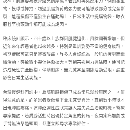
狹窄，肌腱容易被骨骼夾擠摩擦。若此時再突然用力，例如搬重
物、投球或揮拍，超過肌腱負荷的張力便可能導致部分或完全斷
裂。這種損傷不僅發生在運動場上，日常生活中提購物袋、晾衣
服甚至梳頭動作都可能成為誘因。
臨床統計顯示，四十歲以上族群因肌腱退化，風險顯著增加。但
近年來年輕患者也越來越多，特別是重訓姿勢不當的健身族群。
初期症狀可能只是輕微酸痛，許多人會誤認為一般肌肉疲勞而繼
續活動，導致微小裂傷逐漸擴大。等到某次用力過猛時，便可能
造成急性完全斷裂，伴隨劇痛、無力感甚至關節活動受限，嚴重
影響日常生活功能。
台灣復健科門診中，肩部肌腱損傷已成為常見就診原因之一。值
得注意的是，許多患者受傷當下並未感覺異常，直到數小時後才
出現腫脹疼痛。這種延遲性症狀常讓人錯失黃金治療時機。醫療
專家提醒，若肩膀活動時出現特定角度的刺痛、夜間疼痛加劇或
手臂無法舉過頭頂，都應立即尋求專業評估。