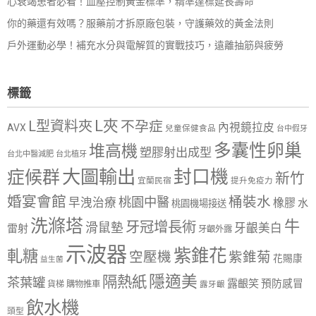
心衰竭患者必看！血壓控制黃金標準，精準達標延長壽命
你的藥還有效嗎？服藥前才拆原廠包裝，守護藥效的黃金法則
戶外運動必學！補充水分與電解質的實戰技巧，遠離抽筋與疲勞
標籤
L夾
L型資料夾
不孕症
內視鏡拉皮
AVX
兒童保健食品
台中假牙
多囊性卵巢
堆高機
塑膠射出成型
台北中醫減肥
台北植牙
大圖輸出
封口機
症候群
新竹
宜蘭民宿
提升免疫力
婚宴會館
桶裝水
桃園中醫
早洩治療
橡膠
水
桃園機場接送
洗滌塔
牛
牙冠增長術
滑鼠墊
牙齦美白
雷射
牙齦外露
示波器
紫錐花
軋糖
空壓機
紫錐菊
花賜康
益生菌
隱適美
隔熱紙
茶葉罐
露齦笑
預防感冒
購物推車
貨梯
露牙齦
飲水機
頭型