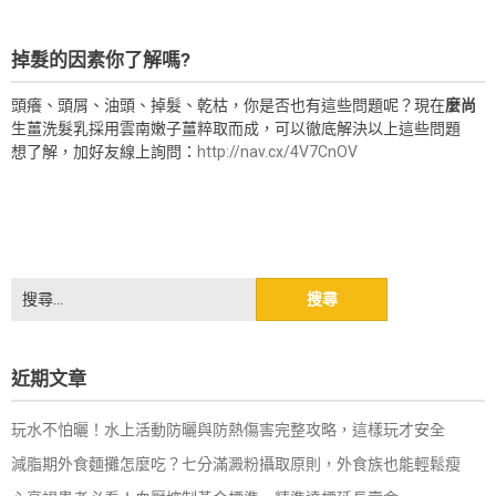
掉髮的因素你了解嗎?
頭癢、頭屑、油頭、掉髮、乾枯，你是否也有這些問題呢？現在
麼尚
生薑洗髮乳採用雲南嫩子薑粹取而成，可以徹底解決以上這些問題
想了解，加好友線上詢問：
http://nav.cx/4V7CnOV
搜
尋
關
鍵
近期文章
字:
玩水不怕曬！水上活動防曬與防熱傷害完整攻略，這樣玩才安全
減脂期外食麵攤怎麼吃？七分滿澱粉攝取原則，外食族也能輕鬆瘦