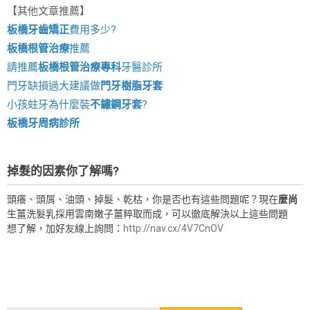
【其他文章推薦】
板橋牙齒矯正
費用多少?
板橋根管治療
推薦
請推薦
板橋根管治療專科
牙醫診所
門牙缺損過大建議做
門牙樹脂牙套
小孩蛀牙為什麼裝
不鏽鋼牙套
?
板橋牙周病診所
掉髮的因素你了解嗎?
頭癢、頭屑、油頭、掉髮、乾枯，你是否也有這些問題呢？現在
麼尚
生薑洗髮乳採用雲南嫩子薑粹取而成，可以徹底解決以上這些問題
想了解，加好友線上詢問：
http://nav.cx/4V7CnOV