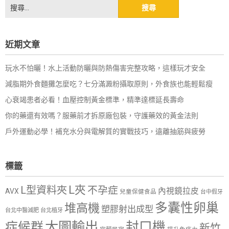
搜
尋
關
鍵
近期文章
字:
玩水不怕曬！水上活動防曬與防熱傷害完整攻略，這樣玩才安全
減脂期外食麵攤怎麼吃？七分滿澱粉攝取原則，外食族也能輕鬆瘦
心衰竭患者必看！血壓控制黃金標準，精準達標延長壽命
你的藥還有效嗎？服藥前才拆原廠包裝，守護藥效的黃金法則
戶外運動必學！補充水分與電解質的實戰技巧，遠離抽筋與疲勞
標籤
L夾
L型資料夾
不孕症
內視鏡拉皮
AVX
兒童保健食品
台中假牙
多囊性卵巢
堆高機
塑膠射出成型
台北中醫減肥
台北植牙
大圖輸出
封口機
症候群
新竹