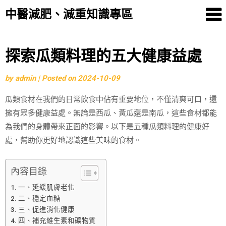
中醫減肥、減重知識專區
Skip
探索瓜類料理的五大健康益處
to
by
admin
|
Posted on
2024-10-09
content
瓜類食材在我們的日常飲食中佔有重要地位，不僅清爽可口，還
擁有眾多健康益處。無論是西瓜、黃瓜還是南瓜，這些食材都能
為我們的身體帶來正面的影響。以下是五種瓜類料理的健康好
處，幫助你更好地認識這些美味的食材。
內容目錄
一、延緩肌膚老化
二、穩定血糖
三、促進消化健康
四、補充維生素和礦物質