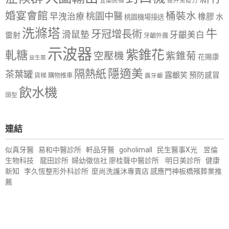
宜蘭民宿
提升免疫力
婚宴會館
桶裝水
桃園中醫
早洩治療
橡膠
水
桃園機場接送
洗滌塔
牛
牙冠增長術
滑鼠墊
牙齦美白
雷射
牙齦外露
示波器
紫錐花
軋糖
空壓機
紫錐菊
花賜康
益生菌
隱適美
隔熱紙
茶葉罐
露齦笑
預防感冒
購物推車
貨梯
露牙齦
飲水機
頭型
連結
似真牙醫
易和中醫診所
軒品牙醫
goholimall
民生醫事X光
昱倫
生物科技
龍田診所
婦幼徵信社
廖桂聲中醫診所
明日美診所
健康
新知
李久恆整形外科診所
麼尚洗護沐專賣店
感應門神
板橋殯葬業推
薦